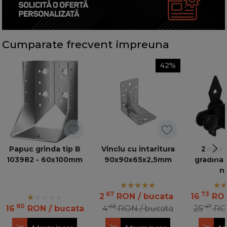
Cumparate frecvent impreuna
42%
Papuc grinda tip B
Vinclu cu intaritura
Zavor 
103982 - 60x100mm
90x90x65x2,5mm
gradina
n
67
73
2
RON
/ bucata
16
RO
60
66
47
16
RON
/ bucata
4
RON
/ bucata
25
RO