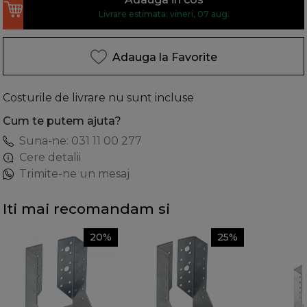
Livrare estimata: vineri, 07 aug.
Adauga la Favorite
Costurile de livrare nu sunt incluse
Cum te putem ajuta?
Suna-ne: 031 11 00 277
Cere detalii
Trimite-ne un mesaj
Iti mai recomandam si
20%
25%