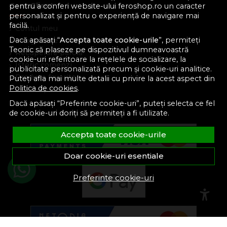
Cont Client
pentru a conferi website-ului feroshop.ro un caracter
personalizat și pentru o experiență de navigare mai
facilă.
Contul meu
Dacă apăsați “
Accepta toate cookie-urile
”, permiteți
Inregistrare
Teonic să plaseze pe dispozitivul dumneavoastră
Recuperare parola
cookie-uri referitoare la rețelele de socializare, la
Istoric comenzi
publicitate personalizată precum și cookie-uri analitice.
Produse favorite
Puteți afla mai multe detalii cu privire la acest aspect din
Politica de cookies
.
Devino partener
Dacă apăsați “Preferinte cookie-uri”, puteți selecta ce fel
de cookie-uri doriți să permiteți a fi utilizate.
Accepta toate cookie-urile
Doar cookie-uri esentiale
Preferinte cookie-uri