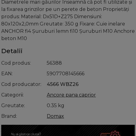
Diametrele mari găurilor înseamnă că pot fi utilizate și
la fixarea grinzilor pe un perete de beton Proprietăți
produs: Material: Dx51D+Z275 Dimensiuni:
80x120x2,0mm Greutate: 350 g Fixare: Cuie inelare
ANCHOR fi4 Șuruburi lemn fi10 Șuruburi M10 Anchore
beton M10
Detalii
Cod produs
56388
EAN
5907708145666
Cod producator
4566 WBZ26
Categorii
Ancore pana caprior
Greutate
0.35 kg
Brand
Domax