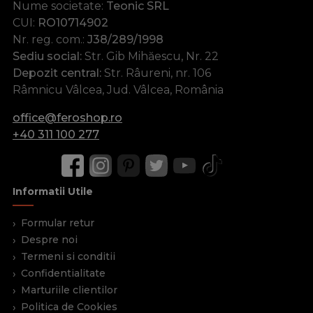
Nume societate:
Teonic SRL
CUI:
RO10714902
Nr. reg. com.:
J38/289/1998
Sediu social:
Str. Gib Mihăescu, Nr. 22
Depozit central:
Str. Râureni, nr. 106
Râmnicu Vâlcea, Jud. Vâlcea, România
office@feroshop.ro
+40 311 100 277
Informatii Utile
Formular retur
Despre noi
Termeni si conditii
Confidentialitate
Marturiile clientilor
Politica de Cookies