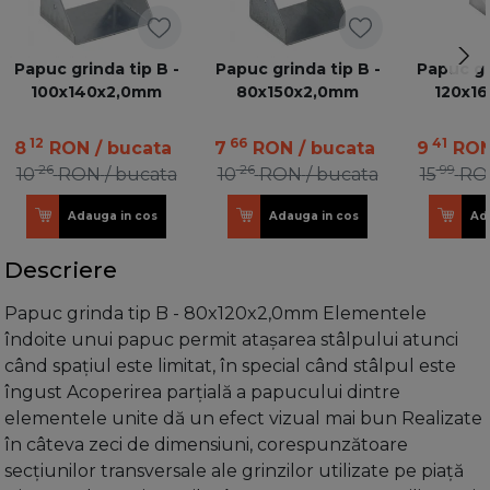
Papuc grinda tip B -
Papuc grinda tip B -
Papuc gr
100x140x2,0mm
80x150x2,0mm
120x1
12
66
41
8
RON
/ bucata
7
RON
/ bucata
9
RO
26
26
99
10
RON
/ bucata
10
RON
/ bucata
15
RO
Adauga in cos
Adauga in cos
Ad
Descriere
Papuc grinda tip B - 80x120x2,0mm Elementele
îndoite unui papuc permit atașarea stâlpului atunci
când spațiul este limitat, în special când stâlpul este
îngust Acoperirea parțială a papucului dintre
elementele unite dă un efect vizual mai bun Realizate
în câteva zeci de dimensiuni, corespunzătoare
secțiunilor transversale ale grinzilor utilizate pe piață