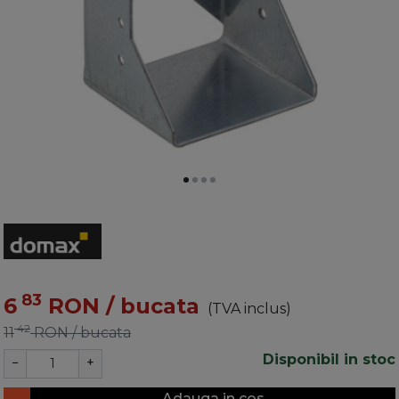
83
6
RON
/ bucata
(TVA inclus)
42
11
RON
/ bucata
Disponibil in stoc
−
+
Adauga in cos