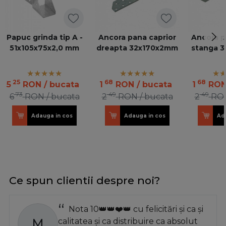
Papuc grinda tip A -
Ancora pana caprior
Ancora p
51x105x75x2,0 mm
dreapta 32x170x2mm
stanga 
25
68
68
5
RON
/ bucata
1
RON
/ bucata
1
RO
73
49
49
6
RON
/ bucata
2
RON
/ bucata
2
RO
Adauga in cos
Adauga in cos
Ad
Ce spun clientii despre noi?
Nota 10👑👑❤️👑 cu felicitări și ca și
M
calitatea și ca distribuire ca absolut