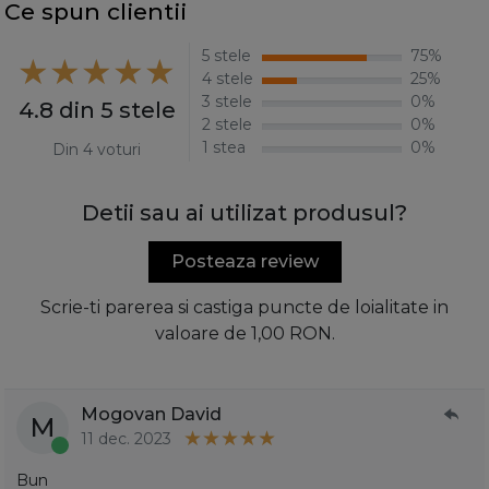
Ce spun clientii
5 stele
75%
4 stele
25%
3 stele
0%
4.8 din 5 stele
2 stele
0%
1 stea
0%
Din 4 voturi
Detii sau ai utilizat produsul?
Posteaza review
Scrie-ti parerea si castiga puncte de loialitate in
valoare de 1,00 RON.
Mogovan David
M
11 dec. 2023
Bun