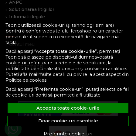
ANPC
Solutionarea litigiilor
Informatii legale
Teonic utilizează cookie-uri (și tehnologii similare)
Cont Client
pentru a conferi website-ului feroshop.ro un caracter
personalizat și pentru o experiență de navigare mai
facilă.
Contul meu
Dacă apăsați “
Accepta toate cookie-urile
”, permiteți
Inregistrare
Teonic să plaseze pe dispozitivul dumneavoastră
Recuperare parola
cookie-uri referitoare la rețelele de socializare, la
Istoric comenzi
publicitate personalizată precum și cookie-uri analitice.
Produse favorite
Puteți afla mai multe detalii cu privire la acest aspect din
Politica de cookies
.
Devino partener
Dacă apăsați “Preferinte cookie-uri”, puteți selecta ce fel
de cookie-uri doriți să permiteți a fi utilizate.
Accepta toate cookie-urile
Doar cookie-uri esentiale
Preferinte cookie-uri