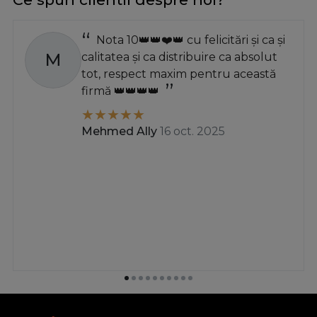
Nota 10👑👑❤️👑 cu felicitări și ca și
M
calitatea și ca distribuire ca absolut
tot, respect maxim pentru această
firmă 👑👑👑👑
Mehmed Ally
16 oct. 2025