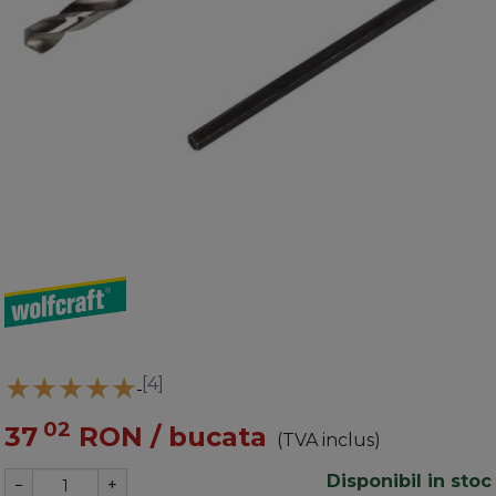
[4]
02
37
RON
/ bucata
(TVA inclus)
Disponibil in stoc
−
+