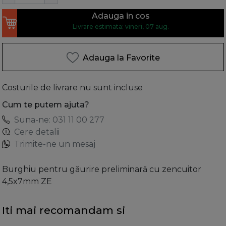
Adauga in cos
Livrare estimata: vineri, 07 aug.
Adauga la Favorite
Costurile de livrare nu sunt incluse
Cum te putem ajuta?
Suna-ne: 031 11 00 277
Cere detalii
Trimite-ne un mesaj
Burghiu pentru găurire preliminară cu zencuitor
4,5x7mm ZE
Iti mai recomandam si