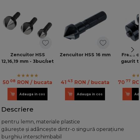
Zencuitor HSS
Zencuitor HSS 16 mm
Freza c
12,16,19 mm - 3buc/set
gaurit 
08
43
77
50
RON
/ bucata
41
RON
/ bucata
70
RO
Adauga in cos
Adauga in cos
Ad
Descriere
pentru lemn, materiale plastice
găurește și adâncește dintr-o singură operațiune
burghiu interschimbabil