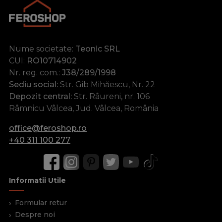
Nume societate:
Teonic SRL
CUI:
RO10714902
Nr. reg. com.:
J38/289/1998
Sediu social:
Str. Gib Mihăescu, Nr. 22
Depozit central:
Str. Râureni, nr. 106
Râmnicu Vâlcea, Jud. Vâlcea, România
office@feroshop.ro
+40 311 100 277
Informatii Utile
Formular retur
Despre noi