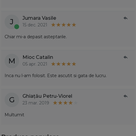
Jumara Vasile
J
15 dec. 2021
Chiar mi-a depasit asteptarile.
Mioc Catalin
M
05 apr. 2021
Inca nu l-am folosit. Este ascutit si gata de lucru.
Ghiațău Petru-Viorel
G
23 mar. 2019
Multumit