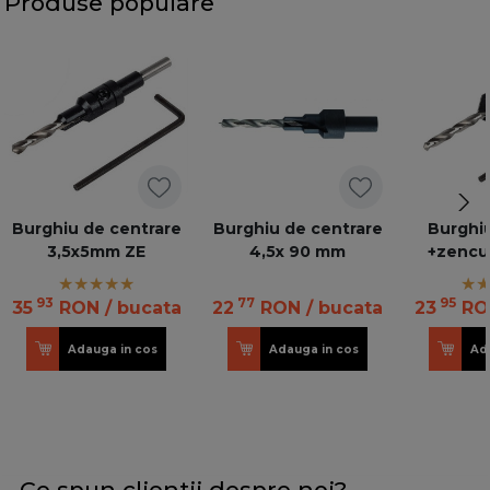
Produse populare
Burghiu de centrare
Burghiu de centrare
Burghiu
3,5x5mm ZE
4,5x 90 mm
+zencui
93
77
95
35
RON
/ bucata
22
RON
/ bucata
23
RO
Adauga in cos
Adauga in cos
Ad
Ce spun clientii despre noi?