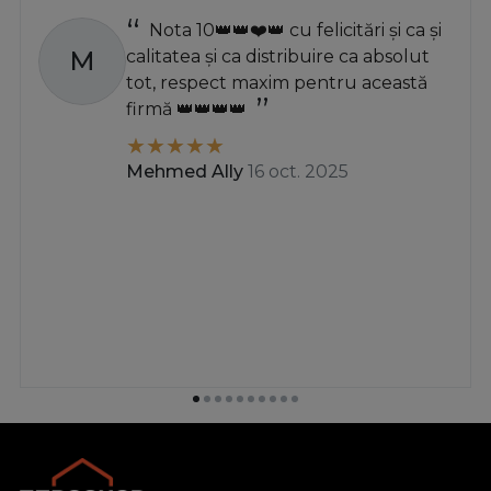
Nota 10👑👑❤️👑 cu felicitări și ca și
M
calitatea și ca distribuire ca absolut
tot, respect maxim pentru această
firmă 👑👑👑👑
Mehmed Ally
16 oct. 2025