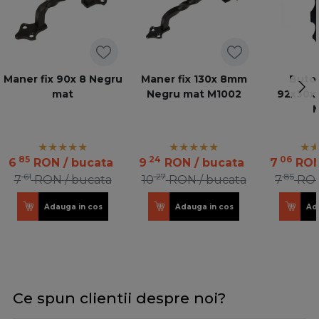
Maner fix 90x 8 Negru
Maner fix 130x 8mm
Buton
mat
Negru mat M1002
92x30x1
M
85
24
06
6
RON
/ bucata
9
RON
/ bucata
7
RO
61
27
85
7
RON
/ bucata
10
RON
/ bucata
7
RO
Adauga in cos
Adauga in cos
Ad
Ce spun clientii despre noi?