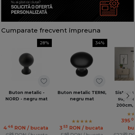
Cumparate frecvent impreuna
28%
34%
Buton metalic -
Buton metalic TERNI,
Sistem u
NORD - negru mat
negru mat
superio
200cm, 
0
395
46
53
4
RON
/ bucata
3
RON
/ bucata
bu
26
43
29