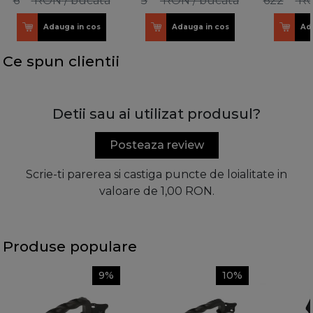
6
RON
/ bucata
5
RON
/ bucata
622
R
Adauga in cos
Adauga in cos
Ad
Ce spun clientii
Detii sau ai utilizat produsul?
Posteaza review
Scrie-ti parerea si castiga puncte de loialitate in
valoare de 1,00 RON.
Produse populare
9%
10%