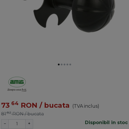
64
73
RON
/ bucata
(TVA inclus)
82
81
RON
/ bucata
Disponibil in stoc
−
+