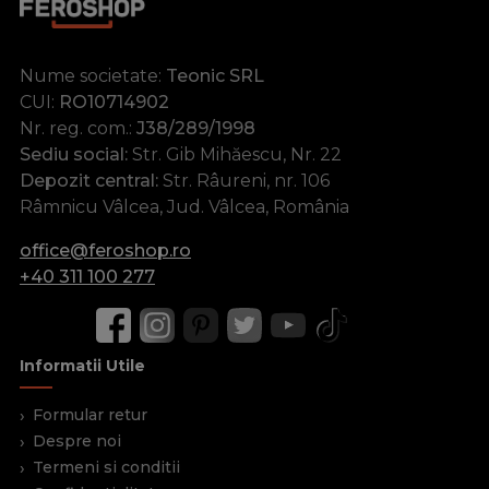
Nume societate:
Teonic SRL
CUI:
RO10714902
Nr. reg. com.:
J38/289/1998
Sediu social:
Str. Gib Mihăescu, Nr. 22
Depozit central:
Str. Râureni, nr. 106
Râmnicu Vâlcea, Jud. Vâlcea, România
office@feroshop.ro
+40 311 100 277
Informatii Utile
Formular retur
Despre noi
Termeni si conditii