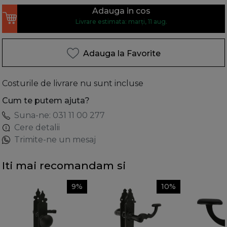
Adauga in cos
Livrare estimata: marți, 11 aug.
Adauga la Favorite
Costurile de livrare nu sunt incluse
Cum te putem ajuta?
Suna-ne: 031 11 00 277
Cere detalii
Trimite-ne un mesaj
Iti mai recomandam si
9%
10%