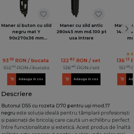
Maner si buton cu sild
Maner cu sild antic
Maner us
negru mat Y
280x45 mm md.100 pt
140x44
90x270x36 mm
usa intrare
md
md.106PB
55
82
13
93
RON
/ bucata
122
RON
/ set
136
91
47
25
102
RON
/ bucata
136
RON
/ set
151
Adauga in cos
Adauga in cos
Ad
Descriere
Butonul D55 cu rozeta D70 pentru uși mod.17
negru
este soluția ideală pentru tâmplarii profesioniști
și pasionații de bricolaj care caută un echilibru perfect
între funcționalitate și estetică. Acest produs de înaltă