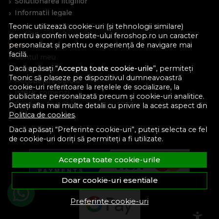
Solutionarea litigiilor
Informatii legale
Teonic utilizează cookie-uri (și tehnologii similare)
Cont Client
pentru a conferi website-ului feroshop.ro un caracter
personalizat și pentru o experiență de navigare mai
facilă.
Contul meu
Dacă apăsați “
Accepta toate cookie-urile
”, permiteți
Inregistrare
Teonic să plaseze pe dispozitivul dumneavoastră
Recuperare parola
cookie-uri referitoare la rețelele de socializare, la
Istoric comenzi
publicitate personalizată precum și cookie-uri analitice.
Produse favorite
Puteți afla mai multe detalii cu privire la acest aspect din
Politica de cookies
.
Devino partener
Dacă apăsați “Preferinte cookie-uri”, puteți selecta ce fel
de cookie-uri doriți să permiteți a fi utilizate.
Accepta toate cookie-urile
Doar cookie-uri esentiale
Preferinte cookie-uri