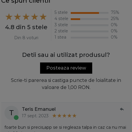
Ce spun clientii
5 stele
75%
4 stele
25%
3 stele
0%
4.8 din 5 stele
2 stele
0%
1 stea
0%
Din 8 voturi
Detii sau ai utilizat produsul?
Posteaza review
Scrie-ti parerea si castiga puncte de loialitate in
valoare de 1,00 RON.
Teris Emanuel
T
17 sept. 2023
foarte bun si precis,app se si regleaza talpa in caz ca nu mai