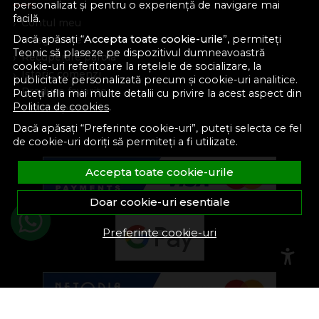
personalizat și pentru o experiență de navigare mai
facilă.
Contul meu
Dacă apăsați “
Accepta toate cookie-urile
”, permiteți
Inregistrare
Teonic să plaseze pe dispozitivul dumneavoastră
Recuperare parola
cookie-uri referitoare la rețelele de socializare, la
Istoric comenzi
publicitate personalizată precum și cookie-uri analitice.
Produse favorite
Puteți afla mai multe detalii cu privire la acest aspect din
Politica de cookies
.
Devino partener
Dacă apăsați “Preferinte cookie-uri”, puteți selecta ce fel
de cookie-uri doriți să permiteți a fi utilizate.
Accepta toate cookie-urile
Doar cookie-uri esentiale
Preferinte cookie-uri