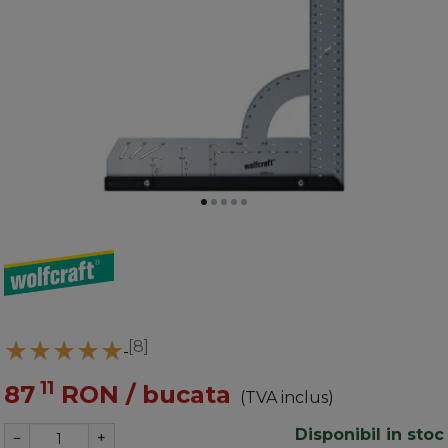
[8]
11
87
RON
/ bucata
(TVA inclus)
Disponibil in stoc
−
+