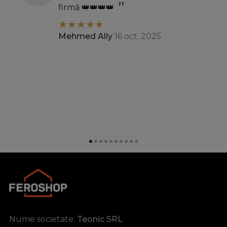
firmă 👑👑👑👑
Mehmed Ally
16 oct. 2025
Nume societate:
Teonic SRL