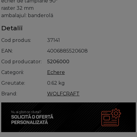
echer de tâmplărie 90°
raster 32 mm
ambalajul: banderolă
Detalii
Cod produs
37141
EAN
4006885520608
Cod producator
5206000
Categorii
Echere
Greutate
0.62 kg
Brand
WOLFCRAFT