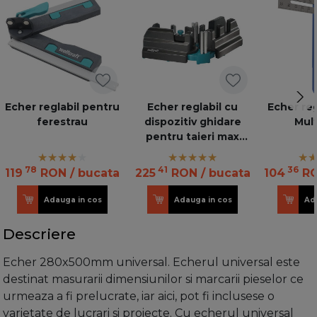
Echer reglabil pentru
Echer reglabil cu
Echer re
ferestrau
dispozitiv ghidare
Mult
pentru taieri max
100mm
78
41
36
119
RON
/ bucata
225
RON
/ bucata
104
R
Adauga in cos
Adauga in cos
Ad
Descriere
Echer 280x500mm universal. Echerul universal este
destinat masurarii dimensiunilor si marcarii pieselor ce
urmeaza a fi prelucrate, iar aici, pot fi inclusese o
varietate de lucrari si proiecte. Cu echerul universal