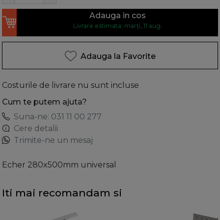
Adauga in cos
Livrare estimata: marți, 11 aug.
Adauga la Favorite
Costurile de livrare nu sunt incluse
Cum te putem ajuta?
Suna-ne: 031 11 00 277
Cere detalii
Trimite-ne un mesaj
Echer 280x500mm universal
Iti mai recomandam si