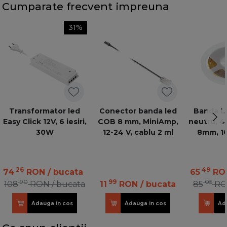
Cumparate frecvent impreuna
31%
Transformator led
Conector banda led
Banda L
Easy Click 12V, 6 iesiri,
COB 8 mm, MiniAmp,
neutru, 4
30W
12-24 V, cablu 2 ml
8mm, 1
leduri/m
dim
26
49
74
RON
/ bucata
65
RO
90
99
05
108
RON
/ bucata
11
RON
/ bucata
85
R
Adauga in cos
Adauga in cos
Ad