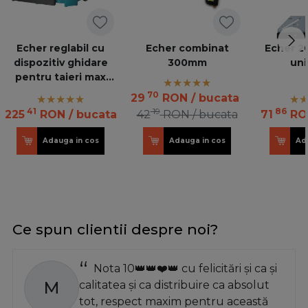
Echer reglabil cu
Echer combinat
Echer 
dispozitiv ghidare
300mm
uni
pentru taieri max
100mm
70
29
RON
/ bucata
41
19
86
225
RON
/ bucata
42
RON
/ bucata
71
RO
Adauga in cos
Adauga in cos
Ad
Ce spun clientii despre noi?
Nota 10👑👑❤️👑 cu felicitări și ca și
M
calitatea și ca distribuire ca absolut
tot, respect maxim pentru această