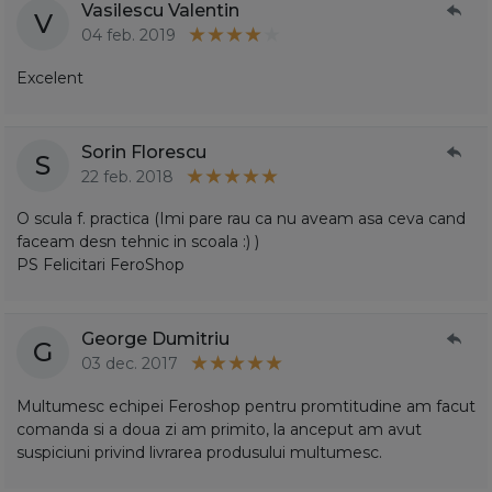
Vasilescu Valentin
V
04 feb. 2019
Excelent
Sorin Florescu
S
22 feb. 2018
O scula f. practica (Imi pare rau ca nu aveam asa ceva cand
faceam desn tehnic in scoala :) )
PS Felicitari FeroShop
George Dumitriu
G
03 dec. 2017
Multumesc echipei Feroshop pentru promtitudine am facut
comanda si a doua zi am primito, la anceput am avut
suspiciuni privind livrarea produsului multumesc.