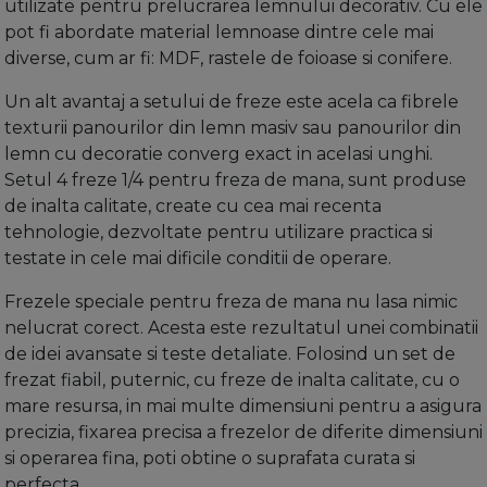
utilizate pentru prelucrarea lemnului decorativ. Cu ele
pot fi abordate material lemnoase dintre cele mai
diverse, cum ar fi: MDF, rastele de foioase si conifere.
Un alt avantaj a setului de freze este acela ca fibrele
texturii panourilor din lemn masiv sau panourilor din
lemn cu decoratie converg exact in acelasi unghi.
Setul 4 freze 1/4 pentru freza de mana, sunt produse
de inalta calitate, create cu cea mai recenta
tehnologie, dezvoltate pentru utilizare practica si
testate in cele mai dificile conditii de operare.
Frezele speciale pentru freza de mana nu lasa nimic
nelucrat corect. Acesta este rezultatul unei combinatii
de idei avansate si teste detaliate. Folosind un set de
frezat fiabil, puternic, cu freze de inalta calitate, cu o
mare resursa, in mai multe dimensiuni pentru a asigura
precizia, fixarea precisa a frezelor de diferite dimensiuni
si operarea fina, poti obtine o suprafata curata si
perfecta.