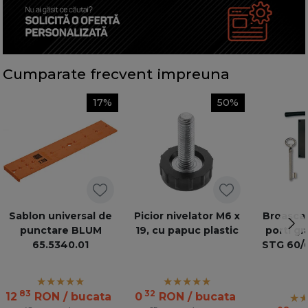
Cumparate frecvent impreuna
17%
50%
Sablon universal de
Picior nivelator M6 x
Broasca 
punctare BLUM
19, cu papuc plastic
porti g
65.5340.01
STG 60/6
83
32
12
RON
/ bucata
0
RON
/ bucata