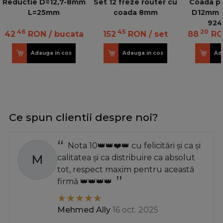
Reductie D=12,7-8mm
Set 12 freze router cu
Coada pt
L=25mm
coada 8mm
D12mm c
924
46
45
20
42
RON
/ bucata
152
RON
/ set
88
R
Adauga in cos
Adauga in cos
Ad
Ce spun clientii despre noi?
Nota 10👑👑❤️👑 cu felicitări și ca și
M
calitatea și ca distribuire ca absolut
tot, respect maxim pentru această
firmă 👑👑👑👑
Mehmed Ally
16 oct. 2025