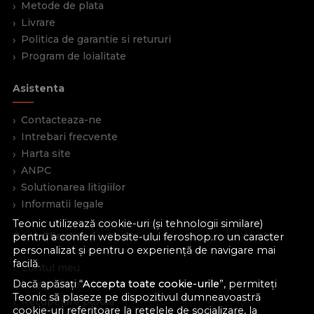
Metode de plata
Livrare
Politica de garantie si retururi
Program de loialitate
Asistenta
Contacteaza-ne
Intrebari frecvente
Harta site
ANPC
Solutionarea litigiilor
Informatii legale
Teonic utilizează cookie-uri (și tehnologii similare)
Cont Client
pentru a conferi website-ului feroshop.ro un caracter
personalizat și pentru o experiență de navigare mai
facilă.
Contul meu
Dacă apăsați “
Accepta toate cookie-urile
”, permiteți
Inregistrare
Teonic să plaseze pe dispozitivul dumneavoastră
Recuperare parola
cookie-uri referitoare la rețelele de socializare, la