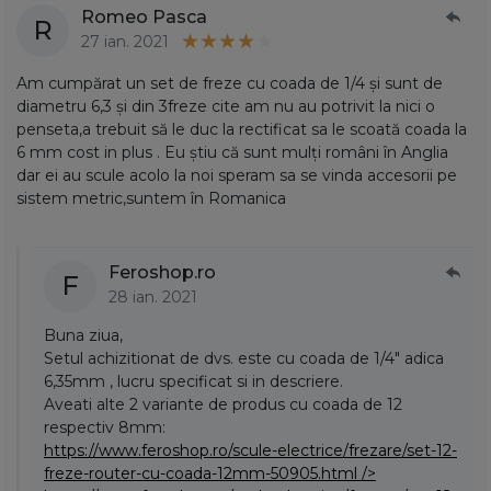
Romeo Pasca
R
27 ian. 2021
Am cumpărat un set de freze cu coada de 1/4 și sunt de
diametru 6,3 și din 3freze cite am nu au potrivit la nici o
penseta,a trebuit să le duc la rectificat sa le scoată coada la
6 mm cost in plus . Eu știu că sunt mulți români în Anglia
dar ei au scule acolo la noi speram sa se vinda accesorii pe
sistem metric,suntem în Romanica
Feroshop.ro
F
28 ian. 2021
Buna ziua,
Setul achizitionat de dvs. este cu coada de 1/4" adica
6,35mm , lucru specificat si in descriere.
Aveati alte 2 variante de produs cu coada de 12
respectiv 8mm:
https://www.feroshop.ro/scule-electrice/frezare/set-12-
freze-router-cu-coada-12mm-50905.html
/>