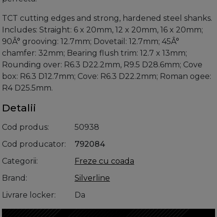
TCT cutting edges and strong, hardened steel shanks.
Includes: Straight: 6 x 20mm, 12 x 20mm, 16 x 20mm;
90Â° grooving: 12.7mm; Dovetail: 12.7mm; 45Â°
chamfer: 32mm; Bearing flush trim: 12.7 x 13mm;
Rounding over: R6.3 D22.2mm, R9.5 D28.6mm; Cove
box: R6.3 D12.7mm; Cove: R6.3 D22.2mm; Roman ogee:
R4 D25.5mm.
Detalii
Cod produs
50938
Cod producator
792084
Categorii
Freze cu coada
Brand
Silverline
Livrare locker
Da