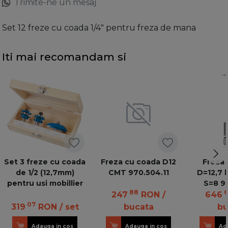
Trimite-ne un mesaj
Set 12 freze cu coada 1/4" pentru freza de mana
Iti mai recomandam si
Set 3 freze cu coada
Freza cu coada D12
Freza 
de 1/2 (12,7mm)
CMT 970.504.11
D=12,7 l
pentru usi mobillier
S=8 90
88
6
247
RON
/
646
07
319
RON
/ set
bucata
bu
Adauga in cos
Adauga in cos
Ad