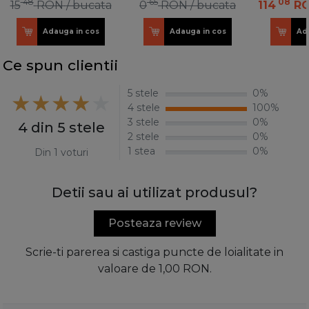
48
65
08
15
RON
/ bucata
0
RON
/ bucata
114
R
Adauga in cos
Adauga in cos
Ad
Ce spun clientii
5 stele
0%
4 stele
100%
3 stele
0%
4 din 5 stele
2 stele
0%
1 stea
0%
Din 1 voturi
Detii sau ai utilizat produsul?
Posteaza review
Scrie-ti parerea si castiga puncte de loialitate in
valoare de 1,00 RON.