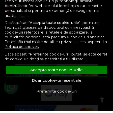
Teonic utilizează cookie-uri (și tehnologii similare)
Cont Client
pentru a conferi website-ului feroshop.ro un caracter
personalizat și pentru o experiență de navigare mai
facilă.
Contul meu
Dacă apăsați “
Accepta toate cookie-urile
”, permiteți
Inregistrare
Teonic să plaseze pe dispozitivul dumneavoastră
Recuperare parola
cookie-uri referitoare la rețelele de socializare, la
Istoric comenzi
publicitate personalizată precum și cookie-uri analitice.
Produse favorite
Puteți afla mai multe detalii cu privire la acest aspect din
Politica de cookies
.
Devino partener
Dacă apăsați “Preferinte cookie-uri”, puteți selecta ce fel
de cookie-uri doriți să permiteți a fi utilizate.
Accepta toate cookie-urile
Doar cookie-uri esentiale
Preferinte cookie-uri