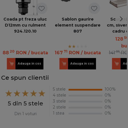
Coada pt freza uluc
Sablon gaurire
Scurgat
D12mm cu rulment
element suspendare
cm, sliver
924.120.10
807
cadru o
5
128
bu
20
71
35
88
RON
/ bucata
167
RON
/ bucata
141
R
Adauga in cos
Adauga in cos
Ad
Ce spun clientii
5 stele
100%
4 stele
0%
3 stele
0%
5 din 5 stele
2 stele
0%
1 stea
0%
Din 1 voturi