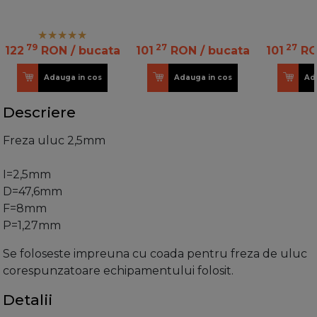
79
27
27
122
RON
/ bucata
101
RON
/ bucata
101
R
Adauga in cos
Adauga in cos
Ad
Descriere
Freza uluc 2,5mm
I=2,5mm
D=47,6mm
F=8mm
P=1,27mm
Se foloseste impreuna cu coada pentru freza de uluc
corespunzatoare echipamentului folosit.
Detalii