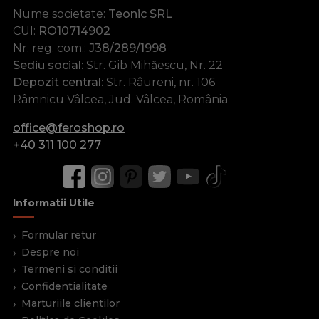
Nume societate:
Teonic SRL
CUI:
RO10714902
Nr. reg. com.:
J38/289/1998
Sediu social:
Str. Gib Mihăescu, Nr. 22
Depozit central:
Str. Râureni, nr. 106
Râmnicu Vâlcea, Jud. Vâlcea, România
office@feroshop.ro
+40 311 100 277
Informatii Utile
Formular retur
Despre noi
Termeni si conditii
Confidentialitate
Marturiile clientilor