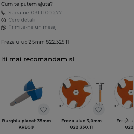
Cum te putem ajuta?
Suna-ne: 031 11 00 277
Cere detalii
Trimite-ne un mesaj
Freza uluc 2,5mm 822.325.11
Iti mai recomandam si
Burghiu placat 35mm
Freza uluc 3,0mm
Freza u
KREG®
822.330.11
822