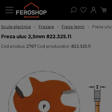
Scule electrice
Frezare
Freze lemn
Freza ulu
Freza uluc 2,5mm 822.325.11
Cod produs:
2767
Cod producator:
822.325.11