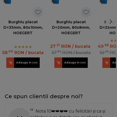
Burghiu placat
Burghiu placat
Burghi
D=35mm, 80x10mm,
D=20mm, 80x8mm,
D=25mm,
HOEGERT
HOEGERT
HO
21
99
27
RON
/ bucata
49
RO
00
77
29
58
RON
/ bucata
37
RON
/ bucata
55
RO
Adauga in cos
Adauga in cos
Ad
Ce spun clientii despre noi?
Nota 10👑👑❤️👑 cu felicitări și ca și