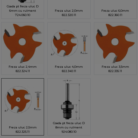
Coada pt freza uluc D
6mm cu rulment
Freza uluc 2,0mm
Freza uluc 6,0mm
724.060.10
822.320.11
822.360.11
Freza uluc 2,4mm
Freza uluc 4,0mm
Freza uluc 3,5mm
822.324.11
822.340.11
822.335.11
Coada pt freza uluc D
Freza uluc 2,5mm
8mm cu rulment
822.325.11
924.080.10