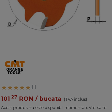
[1]
27
101
RON
/ bucata
(TVA inclus)
Acest produs nu este disponibil momentan. Vrei sa te