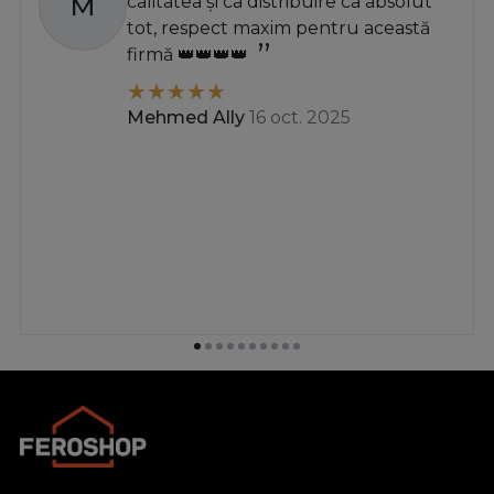
M
calitatea și ca distribuire ca absolut
tot, respect maxim pentru această
firmă 👑👑👑👑
Mehmed Ally
16 oct. 2025