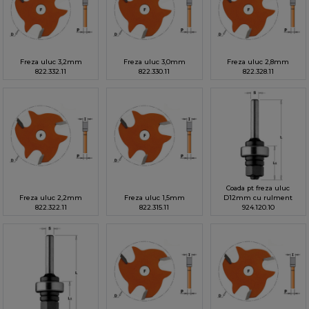
Freza uluc 3,2mm
Freza uluc 3,0mm
Freza uluc 2,8mm
822.332.11
822.330.11
822.328.11
Coada pt freza uluc
Freza uluc 2,2mm
Freza uluc 1,5mm
D12mm cu rulment
822.322.11
822.315.11
924.120.10