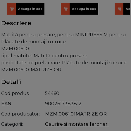
Adauga in cos
Adauga in cos
Ad
Descriere
Matriţă pentru presare, pentru MINIPRESS M pentru
Plăcuţe de montaj în cruce
MZM.0061.01
tipul matriţei: Matriţă pentru presare
posibilitate de prelucrare: Plăcuţe de montaj în cruce
MZM.0061.01MATRIZE OR
Detalii
Cod produs
54460
EAN
9002617383812
Cod producator
MZM.0061.01MATRIZE OR
Categorii
Gaurire si montare feronerii