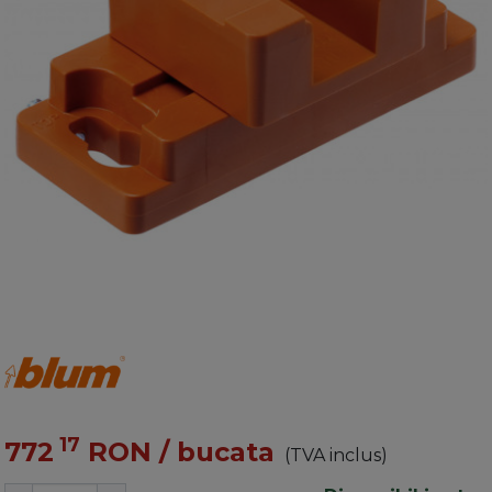
17
772
RON
/ bucata
(TVA inclus)