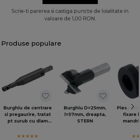
Scrie-ti parerea si castiga puncte de loialitate in
valoare de 1,00 RON.
Produse populare
Burghiu de centrare
Burghiu D=25mm,
Piesa por
si pregaurire, tratat
l=57mm, dreapta,
fixare 
pt surub cu diam
STERN
mandri
3,5mm, negru
br
M01.ZZ03 ZENT-BOHR