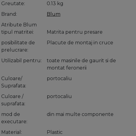
Greutate
0.13 kg
Brand
Blum
Atribute Blum
tipul matritei
Matrita pentru presare
posibilitate de
Placute de montaj in cruce
prelucrare
Utilizabil pentru
toate masinile de gaurit si de
montat feronerii
Culoare/
portocaliu
Suprafata
Culoare /
portocaliu
suprafata
mod de
din mai multe componente
executare
Material
Plastic