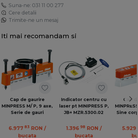
Suna-ne: 031 11 00 277
Cere detalii
Trimite-ne un mesaj
Iti mai recomandam si
Cap de gaurire
Indicator centru cu
Cap de
MINPRESS M/ P, 9 axe,
laser pt MINIPRESS P,
MINPRESS 
Serie de gauri
JB+ MZR.5300.02
Sine cor
f
83
98
6.977
RON
/
1.396
RON
/
5.929
bucata
bucata
bu