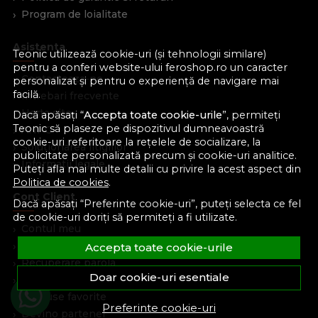
Program de loialitate
Asistenta
Teonic utilizează cookie-uri (și tehnologii similare)
pentru a conferi website-ului feroshop.ro un caracter
Contacteaza-ne
personalizat și pentru o experiență de navigare mai
facilă.
Intrebari frecvente
Harta site
Dacă apăsați “
Accepta toate cookie-urile
”, permiteți
Teonic să plaseze pe dispozitivul dumneavoastră
ANPC
cookie-uri referitoare la rețelele de socializare, la
Solutionarea litigiilor
publicitate personalizată precum și cookie-uri analitice.
Informatii legale
Puteți afla mai multe detalii cu privire la acest aspect din
Politica de cookies
.
Cont Client
Dacă apăsați “Preferinte cookie-uri”, puteți selecta ce fel
de cookie-uri doriți să permiteți a fi utilizate.
Contul meu
Inregistrare
Accepta toate cookie-urile
Recuperare parola
Doar cookie-uri esentiale
Istoric comenzi
Produse favorite
Preferinte cookie-uri
Devino partener