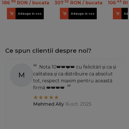
S
99
52
45
186
RON
/ bucata
307
RON
/ bucata
106
R
Adauga in cos
Adauga in cos
Ad
Ce spun clientii despre noi?
Nota 10👑👑❤️👑 cu felicitări și ca și
M
calitatea și ca distribuire ca absolut
tot, respect maxim pentru această
firmă 👑👑👑👑
Mehmed Ally
16 oct. 2025