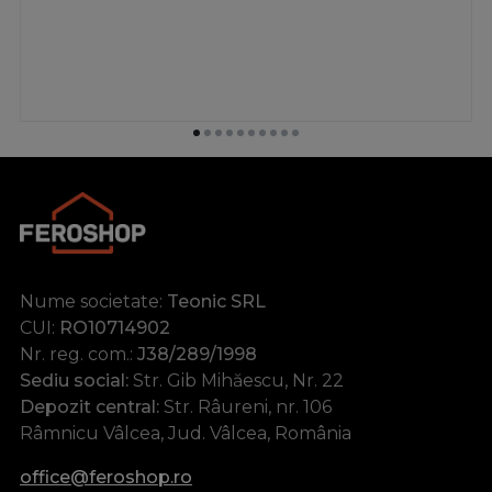
Nume societate:
Teonic SRL
CUI:
RO10714902
Nr. reg. com.:
J38/289/1998
Sediu social:
Str. Gib Mihăescu, Nr. 22
Depozit central:
Str. Râureni, nr. 106
Râmnicu Vâlcea, Jud. Vâlcea, România
office@feroshop.ro