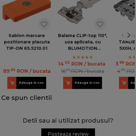
Sablon marcare
Balama CLIP-top 110*,
Cuplaj
pozitionare placuta
usa aplicata, cu
TANDEM,
TIP-ON 65.5210.01
BLUMOTION
5X0H, 
incorporat
inalti
T51.170
02
96
14
RON
/ bucata
3
RO
10
65
91
77
89
RON
/ bucata
16
RON
/ bucata
4
RO
Adauga in cos
Adauga in cos
Ad
Ce spun clientii
Detii sau ai utilizat produsul?
Posteaza review