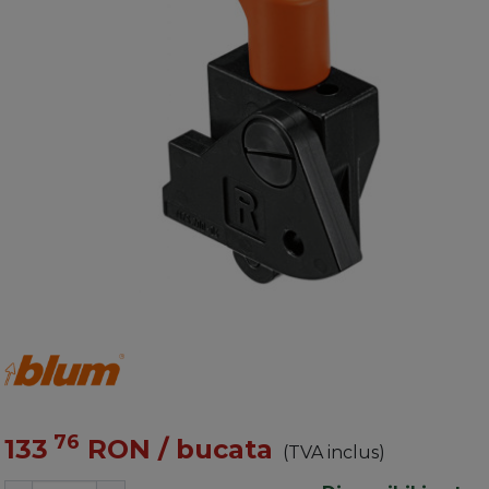
76
133
RON
/ bucata
(TVA inclus)