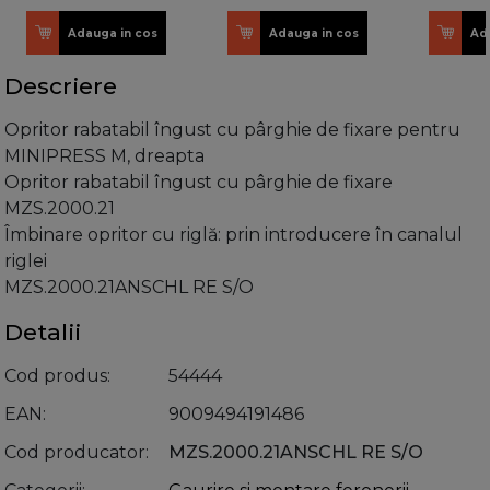
Adauga in cos
Adauga in cos
Ad
Descriere
Opritor rabatabil îngust cu pârghie de fixare pentru
MINIPRESS M, dreapta
Opritor rabatabil îngust cu pârghie de fixare
MZS.2000.21
Îmbinare opritor cu riglă: prin introducere în canalul
riglei
MZS.2000.21ANSCHL RE S/O
Detalii
Cod produs
54444
EAN
9009494191486
Cod producator
MZS.2000.21ANSCHL RE S/O