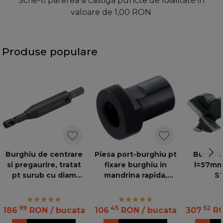
Scrie-ti parerea si castiga puncte de loialitate in
valoare de 1,00 RON.
Produse populare
Burghiu de centrare
Piesa port-burghiu pt
Burghi
si pregaurire, tratat
fixare burghiu in
l=57mm,
pt surub cu diam
mandrina rapida,
S
3,5mm, negru
brunat
M01.ZZ03 ZENT-BOHR
S
99
45
52
186
RON
/ bucata
106
RON
/ bucata
307
R