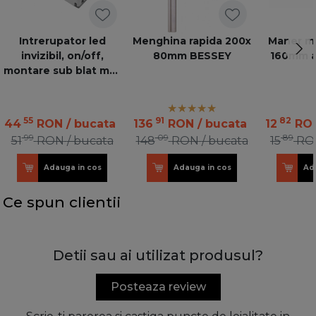
Intrerupator led
Menghina rapida 200x
Maner me
invizibil, on/off,
80mm BESSEY
160mm au
montare sub blat max
40mm, 12V/24V, max
50WW, cablu 500mm
55
91
82
44
RON
/ bucata
136
RON
/ bucata
12
RO
99
09
89
51
RON
/ bucata
148
RON
/ bucata
15
RO
Adauga in cos
Adauga in cos
Ad
Ce spun clientii
Detii sau ai utilizat produsul?
Posteaza review