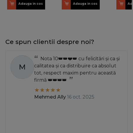
Adauga in cos
Adauga in cos
Ad
Ce spun clientii despre noi?
Nota 10👑👑❤️👑 cu felicitări și ca și
M
calitatea și ca distribuire ca absolut
tot, respect maxim pentru această
firmă 👑👑👑👑
Mehmed Ally
16 oct. 2025