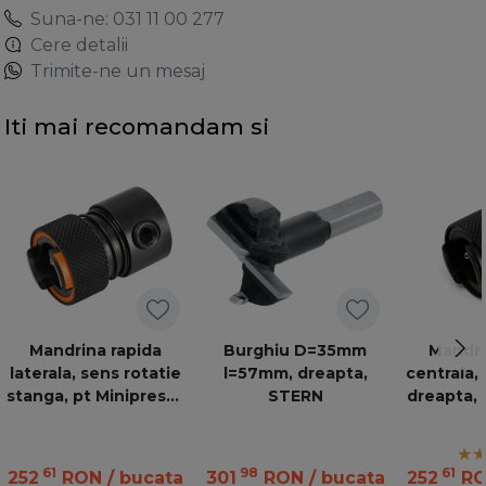
Suna-ne: 031 11 00 277
Cere detalii
Trimite-ne un mesaj
Iti mai recomandam si
Mandrina rapida
Burghiu D=35mm
Mandri
laterala, sens rotatie
l=57mm, dreapta,
centrala,
stanga, pt Minipress /
STERN
dreapta, 
Minidrill
/ Mi
61
98
61
252
RON
/ bucata
301
RON
/ bucata
252
R