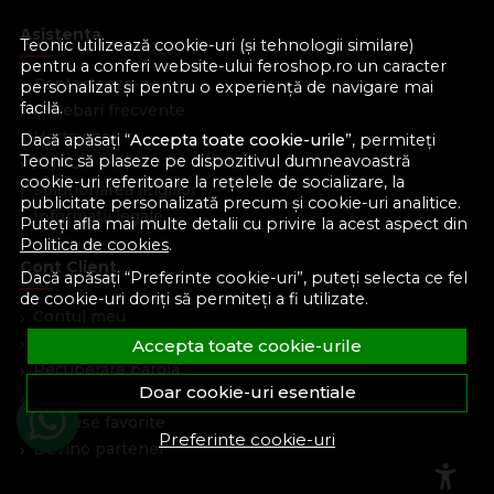
Asistenta
Teonic utilizează cookie-uri (și tehnologii similare)
pentru a conferi website-ului feroshop.ro un caracter
Contacteaza-ne
personalizat și pentru o experiență de navigare mai
facilă.
Intrebari frecvente
Harta site
Dacă apăsați “
Accepta toate cookie-urile
”, permiteți
Teonic să plaseze pe dispozitivul dumneavoastră
ANPC
cookie-uri referitoare la rețelele de socializare, la
Solutionarea litigiilor
publicitate personalizată precum și cookie-uri analitice.
Informatii legale
Puteți afla mai multe detalii cu privire la acest aspect din
Politica de cookies
.
Cont Client
Dacă apăsați “Preferinte cookie-uri”, puteți selecta ce fel
de cookie-uri doriți să permiteți a fi utilizate.
Contul meu
Inregistrare
Accepta toate cookie-urile
Recuperare parola
Doar cookie-uri esentiale
Istoric comenzi
Produse favorite
Preferinte cookie-uri
Devino partener