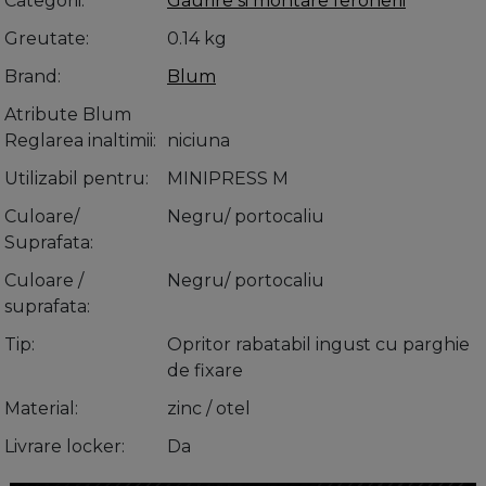
Categorii
Gaurire si montare feronerii
Greutate
0.14 kg
Brand
Blum
Atribute Blum
Reglarea inaltimii
niciuna
Utilizabil pentru
MINIPRESS M
Culoare/
Negru/ portocaliu
Suprafata
Culoare /
Negru/ portocaliu
suprafata
Tip
Opritor rabatabil ingust cu parghie
de fixare
Material
zinc / otel
Livrare locker
Da