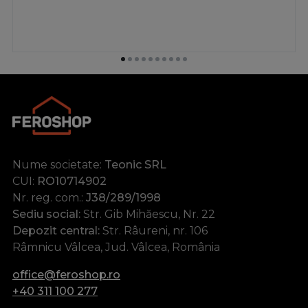
Nume societate:
Teonic SRL
CUI:
RO10714902
Nr. reg. com.:
J38/289/1998
Sediu social:
Str. Gib Mihăescu, Nr. 22
Depozit central:
Str. Râureni, nr. 106
Râmnicu Vâlcea, Jud. Vâlcea, România
office@feroshop.ro
+40 311 100 277