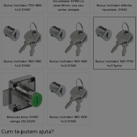
Incuietoare SYMO cu
Butuc inchideri 1751-1800
zavor 8mm, usa sau
Butuc inchideri diferite,
hs3 SYMO
sertar, dreapta
nesortate, SYMO
Butuc inchideri 1901-1950
Butuc inchideri 1601-1650
Butuc inchideri 1651-1700
hs3 SYMO
hs3 SYMO
hs3 Symo
Broscuta birou SYMO
Butuc inchideri 1851-1900
stanga 232.25.610
hs3 SYMO
Cum te putem ajuta?