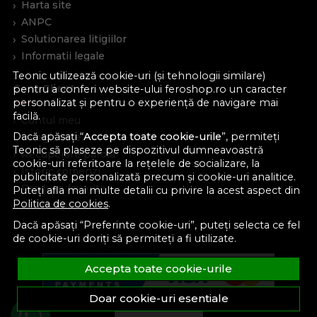
Harta site
ANPC
Solutionarea litigiilor
Informatii legale
Teonic utilizează cookie-uri (și tehnologii similare)
Cont Client
pentru a conferi website-ului feroshop.ro un caracter
personalizat și pentru o experiență de navigare mai
facilă.
Contul meu
Dacă apăsați “
Accepta toate cookie-urile
”, permiteți
Inregistrare
Teonic să plaseze pe dispozitivul dumneavoastră
Recuperare parola
cookie-uri referitoare la rețelele de socializare, la
Istoric comenzi
publicitate personalizată precum și cookie-uri analitice.
Produse favorite
Puteți afla mai multe detalii cu privire la acest aspect din
Politica de cookies
.
Devino partener
Dacă apăsați “Preferinte cookie-uri”, puteți selecta ce fel
de cookie-uri doriți să permiteți a fi utilizate.
Accepta toate cookie-urile
Doar cookie-uri esentiale