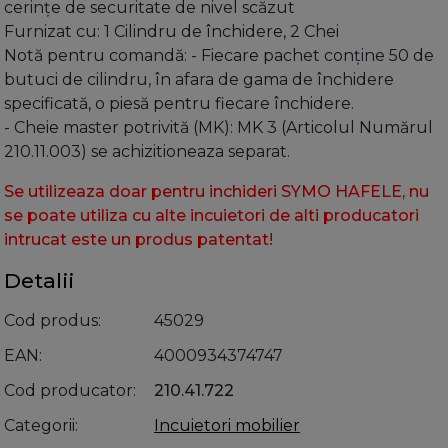
cerinţe de securitate de nivel scăzut
Furnizat cu: 1 Cilindru de închidere, 2 Chei
Notă pentru comandă: - Fiecare pachet conţine 50 de
butuci de cilindru, în afara de gama de închidere
specificată, o piesă pentru fiecare închidere.
- Cheie master potrivită (MK): MK 3 (Articolul Numărul
210.11.003) se achizitioneaza separat.
Se utilizeaza doar pentru inchideri SYMO HAFELE, nu
se poate utiliza cu alte incuietori de alti producatori
intrucat este un produs patentat!
Detalii
Cod produs
45029
EAN
4000934374747
Cod producator
210.41.722
Categorii
Incuietori mobilier