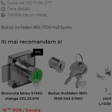
Suna-ne: 031 11 00 277
Cere detalii
Trimite-ne un mesaj
Butuc inchideri 1651-1700 hs3 Symo
Iti mai recomandam si
9%
Broscuta birou SYMO
Butuc inchideri 1851-
Inc
stanga 232.25.610
1900 hs3 SYMO
cent
L=1200
cromate, 
93
18
RON
/ bucata