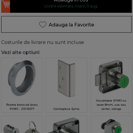
Livrare estimata: marți, 11 aug.
Adauga la Favorite
Costurile de livrare nu sunt incluse
Vezi alte optiuni
Incuietoare SYMO cu
Rozeta broscuta birou
zavor 8mm, usa sau
SYMO - 219.19.677
Contrapiesa Symo
sertar, stanga