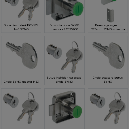
Butuc inchideri 1801-1851
Broscuta birou SYMO
Broasca yala geam
hs3 SYMO
dreapta - 232.25.600
D26mm SYMO - dreapta
Butuc inchideri cu aceasi
Cheie scoatere butuc
Cheie SYMO master HS3
cheie SYMO
SYMO