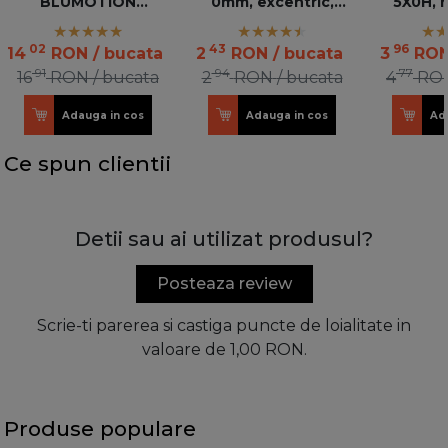
BLUMOTION
0mm, excentric,
5X0H, 
incorporat
nichelata 173H7100
inalti
T51.170
02
43
96
14
RON
/ bucata
2
RON
/ bucata
3
RO
10
91
94
77
16
RON
/ bucata
2
RON
/ bucata
4
RO
Adauga in cos
Adauga in cos
Ad
Ce spun clientii
Detii sau ai utilizat produsul?
Posteaza review
Scrie-ti parerea si castiga puncte de loialitate in
valoare de 1,00 RON.
Produse populare