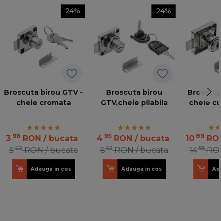
24%
24%
Broscuta birou GTV -
Broscuta birou
Broscuta
cheie cromata
GTV,cheie pliabila
cheie c
96
95
89
3
RON
/ bucata
4
RON
/ bucata
10
RO
22
52
55
5
RON
/ bucata
6
RON
/ bucata
14
RO
Adauga in cos
Adauga in cos
Ad