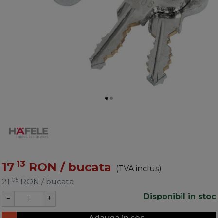
13
17
RON
/ bucata
(TVA inclus)
05
21
RON
/ bucata
Disponibil in stoc
−
+
Adauga in cos