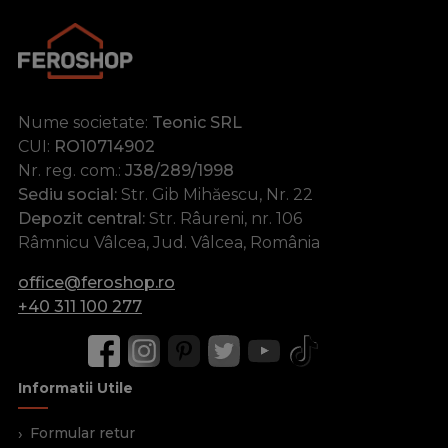
Nume societate:
Teonic SRL
CUI:
RO10714902
Nr. reg. com.:
J38/289/1998
Sediu social:
Str. Gib Mihăescu, Nr. 22
Depozit central:
Str. Râureni, nr. 106
Râmnicu Vâlcea, Jud. Vâlcea, România
office@feroshop.ro
+40 311 100 277
Informatii Utile
Formular retur