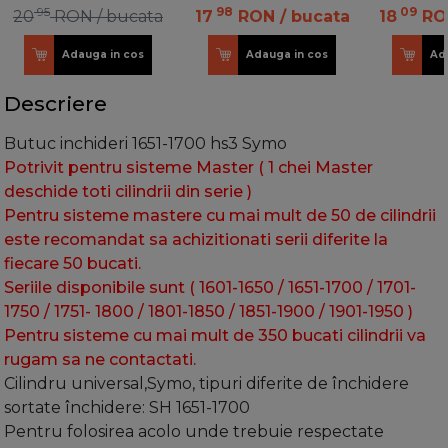
95
98
09
20
RON
/ bucata
17
RON
/ bucata
18
RO
Adauga in cos
Adauga in cos
Ad
Descriere
Butuc inchideri 1651-1700 hs3 Symo
Potrivit pentru sisteme Master ( 1 chei Master
deschide toti cilindrii din serie )
Pentru sisteme mastere cu mai mult de 50 de cilindrii
este recomandat sa achizitionati serii diferite la
fiecare 50 bucati.
Seriile disponibile sunt ( 1601-1650 / 1651-1700 / 1701-
1750 / 1751- 1800 / 1801-1850 / 1851-1900 / 1901-1950 )
Pentru sisteme cu mai mult de 350 bucati cilindrii va
rugam sa ne contactati.
Cilindru universal,Symo, tipuri diferite de închidere
sortate închidere: SH 1651-1700
Pentru folosirea acolo unde trebuie respectate