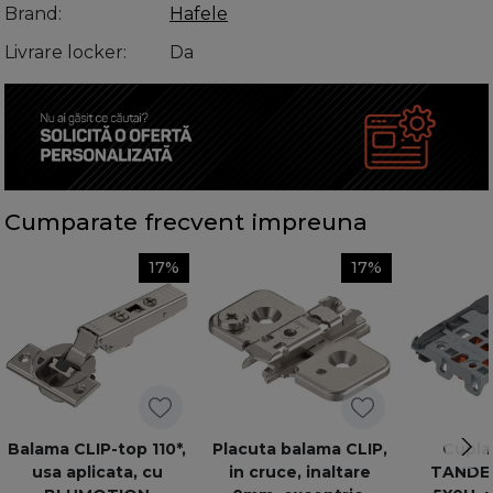
Brand
Hafele
Livrare locker
Da
Cumparate frecvent impreuna
17%
17%
Balama CLIP-top 110*,
Placuta balama CLIP,
Cuplaj
usa aplicata, cu
in cruce, inaltare
TANDEM,