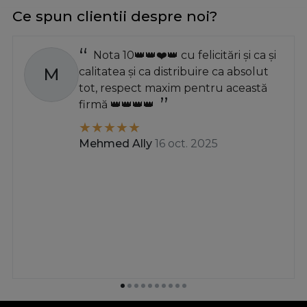
Ce spun clientii despre noi?
Nota 10👑👑❤️👑 cu felicitări și ca și
M
calitatea și ca distribuire ca absolut
tot, respect maxim pentru această
firmă 👑👑👑👑
Mehmed Ally
16 oct. 2025