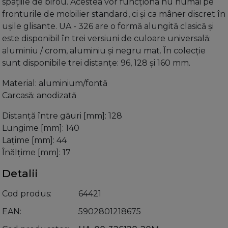
spațiile de birou. Acestea vor funcționa nu numai pe
fronturile de mobilier standard, ci și ca mâner discret în
ușile glisante. UA - 326 are o formă alungită clasică și
este disponibil în trei versiuni de culoare universală:
aluminiu / crom, aluminiu și negru mat. În colecție
sunt disponibile trei distanțe: 96, 128 și 160 mm.
Material: aluminium/fontă
Carcasă: anodizată
Distanță între găuri [mm]: 128
Lungime [mm]: 140
Lațime [mm]: 44
Înălțime [mm]: 17
Detalii
Cod produs
64421
EAN
5902801218675