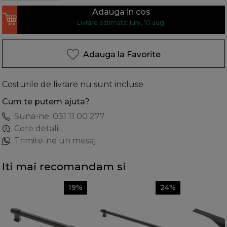
Adauga in cos
Livrare estimata: luni, 10 aug.
Adauga la Favorite
Costurile de livrare nu sunt incluse
Cum te putem ajuta?
Suna-ne: 031 11 00 277
Cere detalii
Trimite-ne un mesaj
Iti mai recomandam si
19%
24%