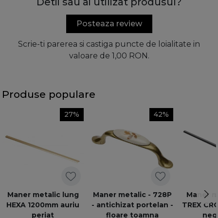
Detii sau ai utilizat produsul?
Posteaza review
Scrie-ti parerea si castiga puncte de loialitate in
valoare de 1,00 RON.
Produse populare
27%
42%
Maner metalic lung
Maner metalic - 728P
Maner me
HEXA 1200mm auriu
- antichizat portelan -
TREX CR
periat
floare toamna
neg