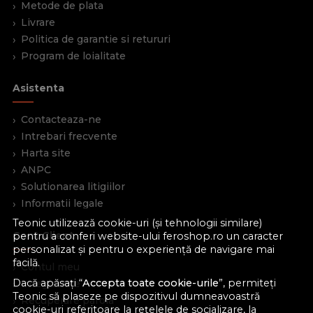
Metode de plata
Livrare
Politica de garantie si retururi
Program de loialitate
Asistenta
Contacteaza-ne
Intrebari frecvente
Harta site
ANPC
Solutionarea litigiilor
Informatii legale
Teonic utilizează cookie-uri (și tehnologii similare)
Cont Client
pentru a conferi website-ului feroshop.ro un caracter
personalizat și pentru o experiență de navigare mai
facilă.
Contul meu
Dacă apăsați “
Accepta toate cookie-urile
”, permiteți
Inregistrare
Teonic să plaseze pe dispozitivul dumneavoastră
Recuperare parola
cookie-uri referitoare la rețelele de socializare, la