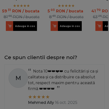
31
03
70
59
RON
/ bucata
5
RON
/ bucata
41
RO
66
69
26
81
RON
/ bucata
8
RON
/ bucata
63
RO
Adauga in cos
Adauga in cos
Ad
Ce spun clientii despre noi?
Nota 10👑👑❤️👑 cu felicitări și ca și
M
calitatea și ca distribuire ca absolut
tot, respect maxim pentru această
firmă 👑👑👑👑
Mehmed Ally
16 oct. 2025