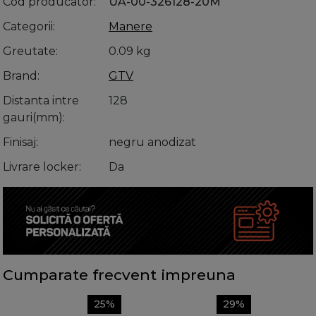
Cod producator
UA-00-326128-20M
Categorii
Manere
Greutate
0.09 kg
Brand
GTV
Distanta intre
128
gauri(mm)
Finisaj
negru anodizat
Livrare locker
Da
Cumparate frecvent impreuna
25%
29%