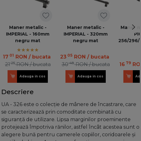
Maner metalic -
Maner metalic -
Maner me
IMPERIAL - 160mm
IMPERIAL - 320mm
PI
negru mat
negru mat
256/296/
01
05
17
RON
/ bucata
23
RON
/ bucata
25
48
79
21
RON
/ bucata
30
RON
/ bucata
16
RO
Adauga in cos
Adauga in cos
Ad
Descriere
UA - 326 este o colecție de mânere de încastrare, care
se caracterizează prin comoditate combinată cu
siguranță de utilizare. Lipsa marginilor proeminente
protejează împotriva rănilor, astfel încât acestea sunt o
alegere bună pentru camerele copiilor, coridoarele și