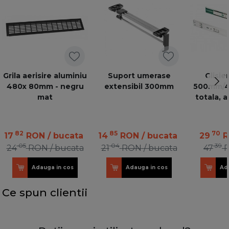
Grila aerisire aluminiu
Suport umerase
Glisie
480x 80mm - negru
extensibil 300mm
500mm/45
mat
totala, 
VERSAL
82
85
70
17
RON
/ bucata
14
RON
/ bucata
29
05
04
39
24
RON
/ bucata
21
RON
/ bucata
47
Adauga in cos
Adauga in cos
Ad
Ce spun clientii