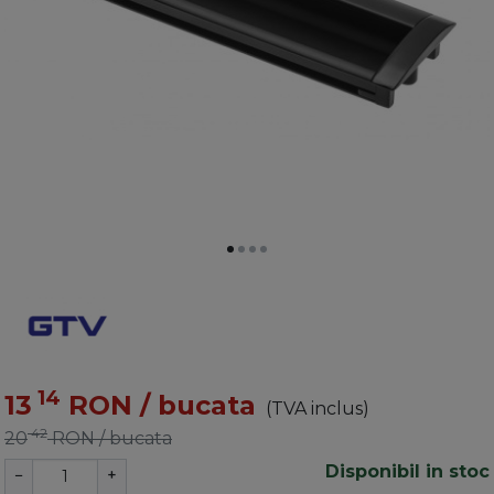
14
13
RON
/ bucata
(TVA inclus)
42
20
RON
/ bucata
Disponibil in stoc
−
+