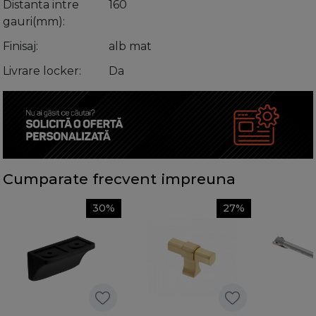
Distanta intre
160
gauri(mm)
Finisaj
alb mat
Livrare locker
Da
Cumparate frecvent impreuna
30%
27%