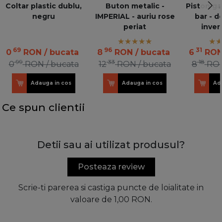
Coltar plastic dublu,
Buton metalic -
Piston ga
negru
IMPERIAL - auriu rose
bar - 
periat
inver
69
96
31
0
RON
/ bucata
8
RON
/ bucata
6
RO
99
33
18
0
RON
/ bucata
12
RON
/ bucata
8
RO
Adauga in cos
Adauga in cos
Ad
Ce spun clientii
Detii sau ai utilizat produsul?
Posteaza review
Scrie-ti parerea si castiga puncte de loialitate in
valoare de 1,00 RON.