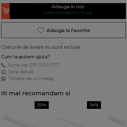
Adauga in cos
Livrare estimata: luni, 10 aug.
Adauga la Favorite
Costurile de livrare nu sunt incluse
Cum te putem ajuta?
Suna-ne: 031 11 00 277
Cere detalii
Trimite-ne un mesaj
Iti mai recomandam si
20%
34%