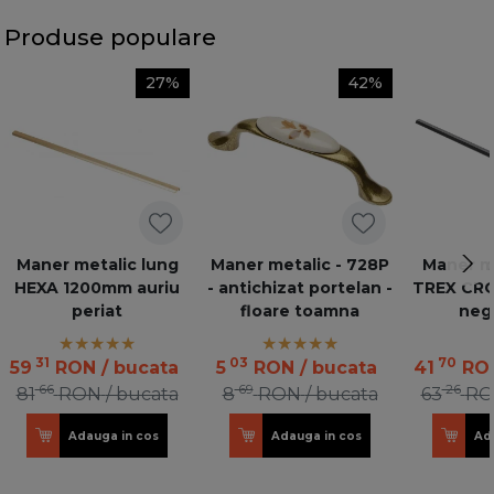
Produse populare
27%
42%
Maner metalic lung
Maner metalic - 728P
Maner me
HEXA 1200mm auriu
- antichizat portelan -
TREX CR
periat
floare toamna
neg
31
03
70
59
RON
/ bucata
5
RON
/ bucata
41
RO
66
69
26
81
RON
/ bucata
8
RON
/ bucata
63
RO
Adauga in cos
Adauga in cos
Ad