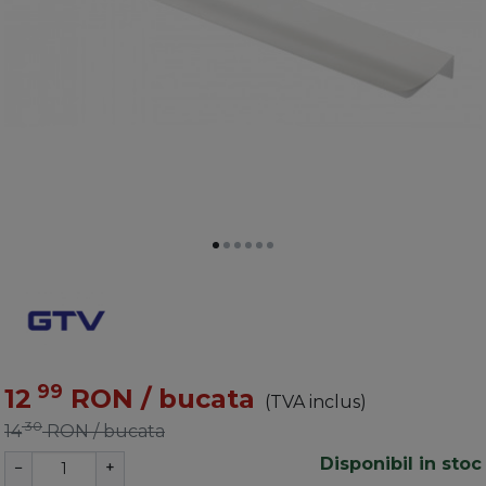
99
12
RON
/ bucata
(TVA inclus)
30
14
RON
/ bucata
Disponibil in stoc
−
+