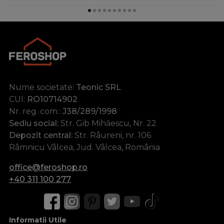
Nume societate:
Teonic SRL
CUI:
RO10714902
Nr. reg. com.:
J38/289/1998
Sediu social:
Str. Gib Mihăescu, Nr. 22
Depozit central:
Str. Râureni, nr. 106
Râmnicu Vâlcea, Jud. Vâlcea, România
office@feroshop.ro
+40 311 100 277
Informatii Utile