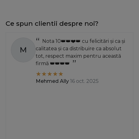
Ce spun clientii despre noi?
Nota 10👑👑❤️👑 cu felicitări și ca și
M
calitatea și ca distribuire ca absolut
tot, respect maxim pentru această
firmă 👑👑👑👑
Mehmed Ally
16 oct. 2025