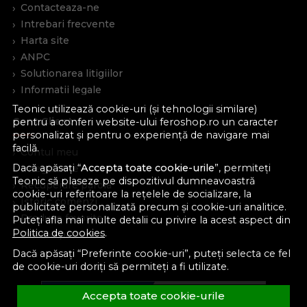
Contacteaza-ne
Intrebari frecvente
Harta site
ANPC
Solutionarea litigiilor
Informatii legale
Teonic utilizează cookie-uri (și tehnologii similare)
Cont Client
pentru a conferi website-ului feroshop.ro un caracter
personalizat și pentru o experiență de navigare mai
facilă.
Contul meu
Dacă apăsați “
Accepta toate cookie-urile
”, permiteți
Inregistrare
Teonic să plaseze pe dispozitivul dumneavoastră
Recuperare parola
cookie-uri referitoare la rețelele de socializare, la
Istoric comenzi
publicitate personalizată precum și cookie-uri analitice.
Produse favorite
Puteți afla mai multe detalii cu privire la acest aspect din
Politica de cookies
.
Devino partener
Dacă apăsați “Preferinte cookie-uri”, puteți selecta ce fel
de cookie-uri doriți să permiteți a fi utilizate.
Accepta toate cookie-urile