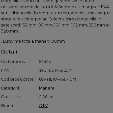
Marginile subtil conturate garantează în plus o
utilizare extrem de sigură. Mânerele cu margini HEXA
sunt disponibile în crom, aluminiu, alb mat, mat negru
și aur strălucitor periat. Colecția este disponibilă în
șase spații: 32 mm, 96 mm, 160 mm, 192 mm, 256 mm și
320 mm.
. Lungime totala maner: 190mm
Detalii
Cod produs
64425
EAN
5902801458057
Cod producator
UA-HEXA-160-10M
Categorii
Manere
Greutate
0.06 kg
Brand
GTV