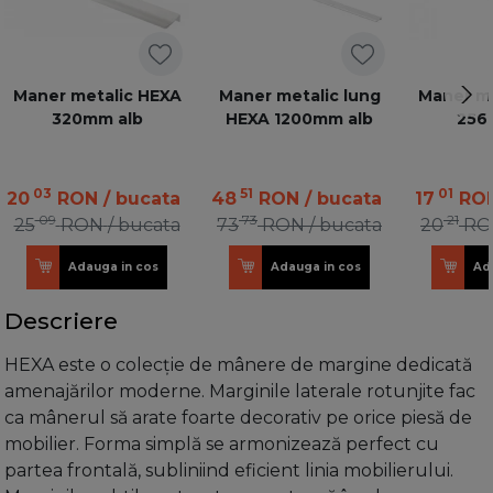
Maner metalic HEXA
Maner metalic lung
Maner me
320mm alb
HEXA 1200mm alb
256
03
51
01
20
RON
/ bucata
48
RON
/ bucata
17
RO
09
73
21
25
RON
/ bucata
73
RON
/ bucata
20
RO
Adauga in cos
Adauga in cos
Ad
Descriere
HEXA este o colecție de mânere de margine dedicată
amenajărilor moderne. Marginile laterale rotunjite fac
ca mânerul să arate foarte decorativ pe orice piesă de
mobilier. Forma simplă se armonizează perfect cu
partea frontală, subliniind eficient linia mobilierului.