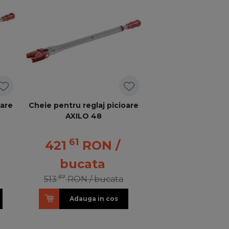
oare
Cheie pentru reglaj picioare
AXILO 48
61
421
RON
/
bucata
37
513
RON
/ bucata
Adauga in cos