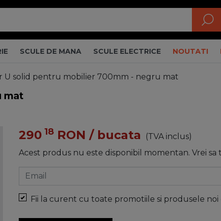
IE
SCULE DE MANA
SCULE ELECTRICE
NOUTATI
or U solid pentru mobilier 700mm - negru mat
u mat
18
290
RON
/ bucata
(TVA inclus)
Acest produs nu este disponibil momentan. Vrei sa
Email
Fii la curent cu toate promotiile si produsele noi