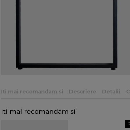
Iti mai recomandam si
Descriere
Detalii
C
Iti mai recomandam si