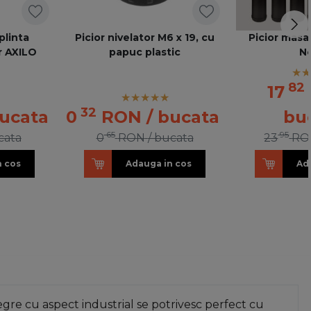
plinta
Picior nivelator M6 x 19, cu
Picior mas
r AXILO
papuc plastic
N
82
17
32
bucata
0
RON
/ bucata
bu
65
95
cata
0
RON
/ bucata
23
RO
n cos
Adauga in cos
Ad
re cu aspect industrial se potrivesc perfect cu