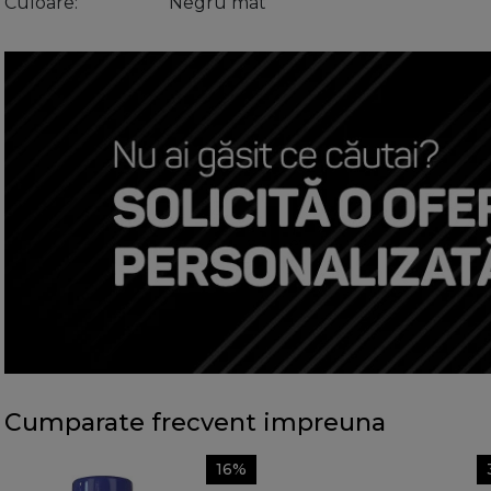
Culoare
Negru mat
Cumparate frecvent impreuna
16%