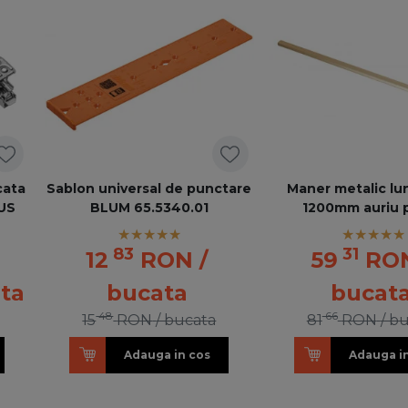
cata
Sablon universal de punctare
Maner metalic lu
LUS
BLUM 65.5340.01
1200mm auriu p
83
31
12
RON
/
59
RO
ata
bucata
bucat
48
66
15
RON
/ bucata
81
RON
/ b
Adauga in cos
Adauga i