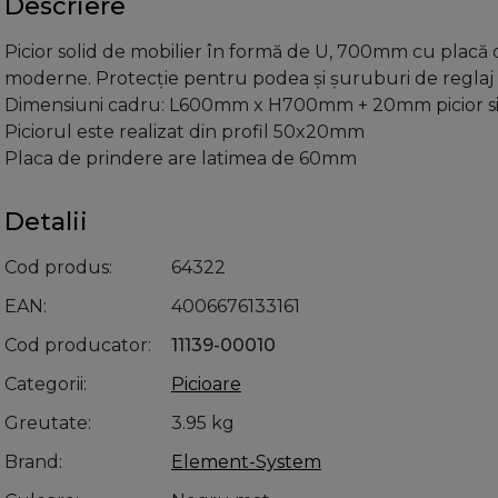
Descriere
Picior solid de mobilier în formă de U, 700mm cu placă 
moderne. Protecție pentru podea și șuruburi de reglaj 
Dimensiuni cadru: L600mm x H700mm + 20mm picior si 
Piciorul este realizat din profil 50x20mm
Placa de prindere are latimea de 60mm
Detalii
Cod produs
64322
EAN
4006676133161
Cod producator
11139-00010
Categorii
Picioare
Greutate
3.95 kg
Brand
Element-System