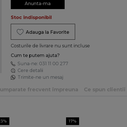
Anunta-ma
Stoc indisponibil
Adauga la Favorite
Costurile de livrare nu sunt incluse
Cum te putem ajuta?
Suna-ne: 031 11 00 277
Cere detalii
Trimite-ne un mesaj
umparate frecvent impreuna
Ce spun clientii
23%
17%