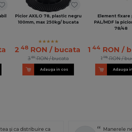
abil
Picior AXILO 78, plastic negru
Element fixare 
100mm, max 250kg/ bucata
PAL/MDF la picio
78/48
48
44
ta
2
RON
/ bucata
1
RON
/ 
59
78
3
RON
/ bucata
1
RON
/ bu
Adauga in cos
Adauga i
atea și ca distribuire ca
Manerele neg