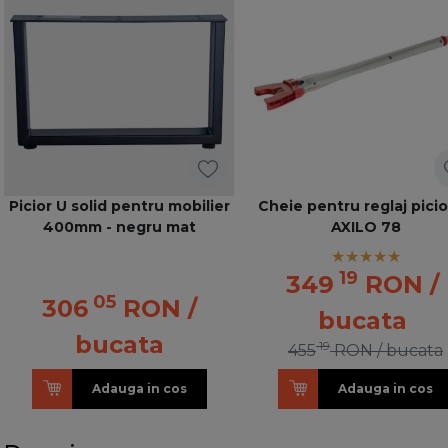
Picior U solid pentru mobilier
Cheie pentru reglaj pici
400mm - negru mat
AXILO 78
19
349
RON
/
05
306
RON
/
bucata
bucata
19
455
RON
/ bucata
Adauga in cos
Adauga in cos