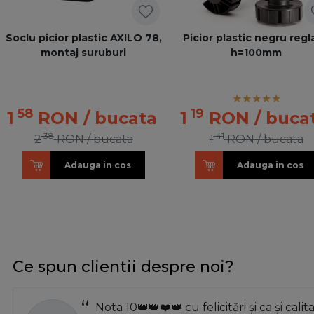
Soclu picior plastic AXILO 78,
Picior plastic negru regl
montaj suruburi
h=100mm
58
19
1
RON
/ bucata
1
RON
/ buca
38
41
2
RON
/ bucata
1
RON
/ bucata
Adauga in cos
Adauga in cos
Ce spun clientii despre noi?
Nota 10👑👑❤️👑 cu felicitări și ca și calit