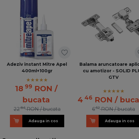
Adeziv instant Mitre Apel
Balama aruncatoare apli
400ml+100gr
cu amotizor - SOLID P
GTV
99
18
RON
/
46
bucata
4
RON
/ buc
86
52
22
RON
/ bucata
6
RON
/ bucata
Adauga in cos
Adauga in cos