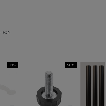
00 RON.
19%
50%