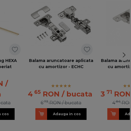
ng HEXA
Balama aruncatoare aplicata
Balama arunc
eriat
cu amortizor - ECHC
cu amorti
N
/
65
71
a
4
RON
/ bucata
3
RO
73
86
ucata
6
RON
/ bucata
4
RO
n cos
Adauga in cos
Ad