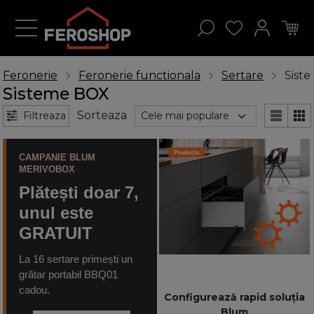
Feronerie
Feronerie functionala
Sertare
Sist
Sisteme BOX
Sorteaza
Filtreaza
CAMPANIE BLUM
MERIVOBOX
Plătești doar 7,
unul este
GRATUIT
La 16 sertare primești un
grătar portabil BBQ01
cadou.
Configurează rapid soluția
Blum