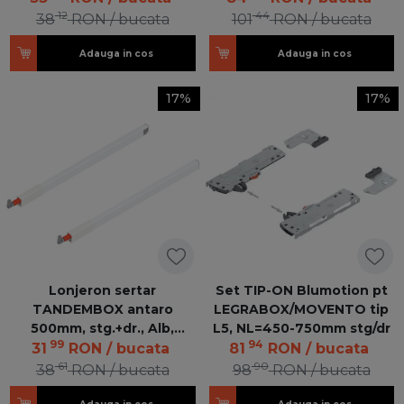
12
44
38
RON
/ bucata
101
RON
/ bucata
Adauga in cos
Adauga in cos
17%
17%
Lonjeron sertar
Set TIP-ON Blumotion pt
TANDEMBOX antaro
LEGRABOX/MOVENTO tip
500mm, stg.+dr., Alb,
L5, NL=450-750mm stg/dr
99
94
ZRG.437RSICRE*R+L
31
RON
/ bucata
81
RON
/ bucata
61
90
38
RON
/ bucata
98
RON
/ bucata