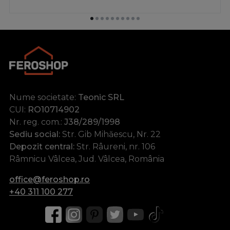
Nume societate:
Teonic SRL
CUI:
RO10714902
Nr. reg. com.:
J38/289/1998
Sediu social:
Str. Gib Mihăescu, Nr. 22
Depozit central:
Str. Râureni, nr. 106
Râmnicu Vâlcea, Jud. Vâlcea, România
office@feroshop.ro
+40 311 100 277