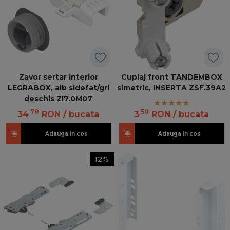
Zavor sertar interior
Cuplaj front TANDEMBOX
LEGRABOX, alb sidefat/gri
simetric, INSERTA ZSF.39A2
deschis ZI7.0M07
70
50
34
RON
/ bucata
3
RON
/ bucata
Adauga in cos
Adauga in cos
12%