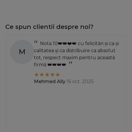
Ce spun clientii despre noi?
Nota 10👑👑❤️👑 cu felicitări și ca și
M
calitatea și ca distribuire ca absolut
tot, respect maxim pentru această
firmă 👑👑👑👑
Mehmed Ally
16 oct. 2025