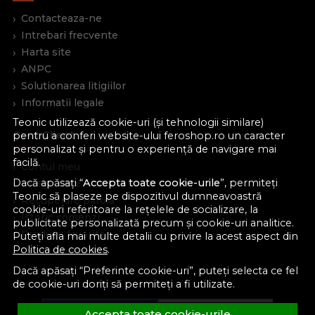
Contacteaza-ne
Intrebari frecvente
Harta site
ANPC
Solutionarea litigiilor
Informatii legale
Teonic utilizează cookie-uri (și tehnologii similare)
Cont Client
pentru a conferi website-ului feroshop.ro un caracter
personalizat și pentru o experiență de navigare mai
facilă.
Contul meu
Dacă apăsați “
Accepta toate cookie-urile
”, permiteți
Inregistrare
Teonic să plaseze pe dispozitivul dumneavoastră
Recuperare parola
cookie-uri referitoare la rețelele de socializare, la
Istoric comenzi
publicitate personalizată precum și cookie-uri analitice.
Produse favorite
Puteți afla mai multe detalii cu privire la acest aspect din
Politica de cookies
.
Devino partener
Dacă apăsați “Preferinte cookie-uri”, puteți selecta ce fel
de cookie-uri doriți să permiteți a fi utilizate.
Accepta toate cookie-urile