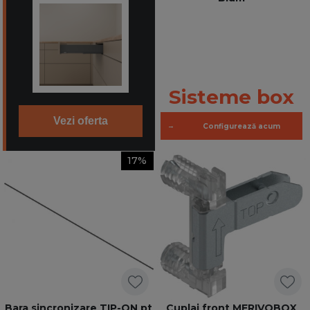
Sisteme box
Vezi oferta
→
Configurează acum
17%
Bara sincronizare TIP-ON pt
Cuplaj front MERIVOBOX