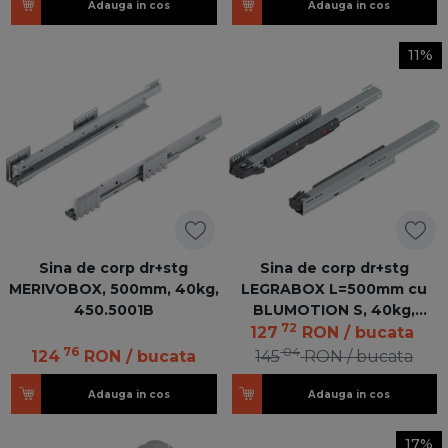
Adauga in cos
Adauga in cos
11%
Sina de corp dr+stg
Sina de corp dr+stg
MERIVOBOX, 500mm, 40kg,
LEGRABOX L=500mm cu
450.5001B
BLUMOTION S, 40kg,
72
750.5001S K R+L MP ZN
127
RON
/ bucata
76
04
124
RON
/ bucata
145
RON
/ bucata
Adauga in cos
Adauga in cos
17%