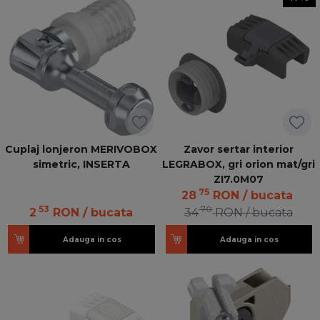
Cuplaj lonjeron MERIVOBOX
Zavor sertar interior
simetric, INSERTA
LEGRABOX, gri orion mat/gri
ZI7.0M07
75
28
RON
/ bucata
53
70
2
RON
/ bucata
34
RON
/ bucata
Adauga in cos
Adauga in cos