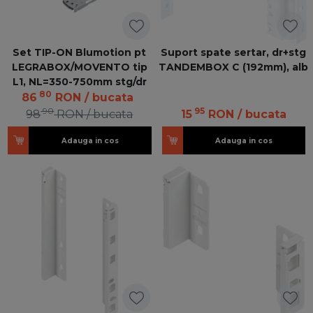
Set TIP-ON Blumotion pt
Suport spate sertar, dr+stg
LEGRABOX/MOVENTO tip
TANDEMBOX C (192mm), alb
L1, NL=350-750mm stg/dr
80
86
RON
/ bucata
90
95
98
RON
/ bucata
15
RON
/ bucata
Adauga in cos
Adauga in cos