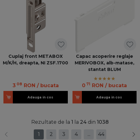
Cuplaj front METABOX
Capac acoperire reglaje
M/K/H, dreapta, NI ZSF.1700
MERIVOBOX, alb-matase,
stantat BLUM
08
71
3
RON
/ bucata
0
RON
/ bucata
Adauga in cos
Adauga in cos
Rezultate de la
1
la
24
din
1038
1
2
3
4
...
44