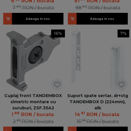
FRONT-ST R737
6
RON
/ bucata
81
RON
/ bucata
09
90
7
RON
/ bucata
98
RON
/ bucata
Adauga in cos
Adauga in cos
16%
7%
Cuplaj front TANDEMBOX
Suport spate sertar, dr+stg
simetric montare cu
TANDEMBOX D (224mm),
suruburi, ZSF.35A2
alb
88
81
1
RON
/ bucata
14
RON
/ bucata
25
95
2
RON
/ bucata
15
RON
/ bucata