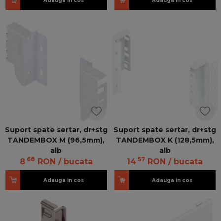
Adauga in cos
Adauga in cos
Suport spate sertar, dr+stg
Suport spate sertar, dr+stg
TANDEMBOX M (96,5mm),
TANDEMBOX K (128,5mm),
alb
alb
68
57
8
RON
/ bucata
14
RON
/ bucata
Adauga in cos
Adauga in cos