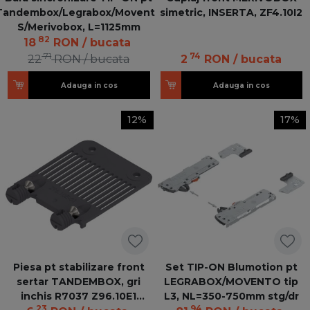
Tandembox/Legrabox/Movento
simetric, INSERTA, ZF4.10I2
S/Merivobox, L=1125mm
82
18
RON
/ bucata
71
74
22
RON
/ bucata
2
RON
/ bucata
Adauga in cos
Adauga in cos
12%
17%
Piesa pt stabilizare front
Set TIP-ON Blumotion pt
sertar TANDEMBOX, gri
LEGRABOX/MOVENTO tip
inchis R7037 Z96.10E1
L3, NL=350-750mm stg/dr
23
94