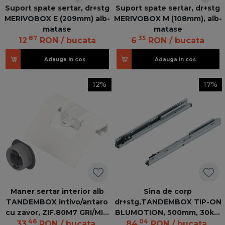
Suport spate sertar, dr+stg
Suport spate sertar, dr+stg
MERIVOBOX E (209mm) alb-
MERIVOBOX M (108mm), alb-
matase
matase
87
35
12
RON
/ bucata
6
RON
/ bucata
Adauga in cos
Adauga in cos
12%
17%
Maner sertar interior alb
Sina de corp
TANDEMBOX intivo/antaro
dr+stg,TANDEMBOX TIP-ON
cu zavor, ZIF.80M7 GRI/MIT
BLUMOTION, 500mm, 30kg,
46
04
V1SW/G
578.5001M
33
RON
/ bucata
84
RON
/ bucata