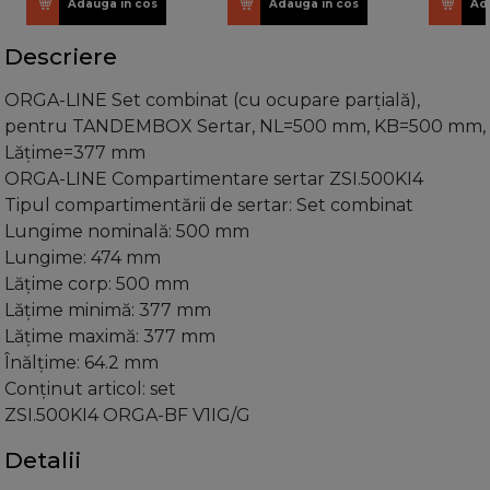
Adauga in cos
Adauga in cos
Ad
Descriere
ORGA-LINE Set combinat (cu ocupare parţială),
pentru TANDEMBOX Sertar, NL=500 mm, KB=500 mm,
Lăţime=377 mm
ORGA-LINE Compartimentare sertar ZSI.500KI4
Tipul compartimentării de sertar: Set combinat
Lungime nominală: 500 mm
Lungime: 474 mm
Lăţime corp: 500 mm
Lăţime minimă: 377 mm
Lăţime maximă: 377 mm
Înălţime: 64.2 mm
Conţinut articol: set
ZSI.500KI4 ORGA-BF V1IG/G
Detalii