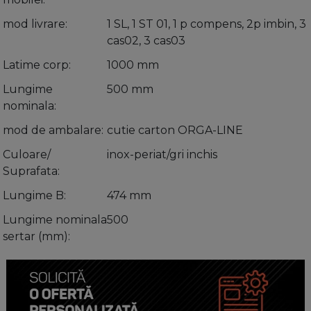
mod livrare
1 SL, 1 ST 01, 1 p compens, 2p imbin, 3
cas02, 3 cas03
Latime corp
1000 mm
Lungime
500 mm
nominala
mod de ambalare
cutie carton ORGA-LINE
Culoare/
inox-periat/gri inchis
Suprafata
Lungime B
474 mm
Lungime nominala
500
sertar (mm)