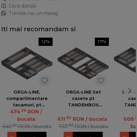
Cere detalii
Trimite-ne un mesaj
Iti mai recomandam si
12%
17%
ORGA-LINE,
ORGA-LINE Set
ORGA-
compartimentare
casete pt
cas
tacamuri, pt
TANDEMBOX
TAN
26
TANDEMBOX lungime
L500mm, KB=900mm
L450mm,
474
RON
/
500 mm, latime 600
Inox periat+gri inchis
Inox peri
30
2
bucata
611
RON
/ bucata
608
mm - ocupare
ZSI.90VEI6 ORGA-
ZSI.90V
29
82
540
RON
/ bucata
737
RON
/ bucata
bu
completa,otel inox/gri
LINE
L