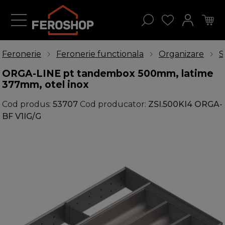
Feronerie
Feronerie functionala
Organizare
S
ORGA-LINE pt tandembox 500mm, latime
377mm, otel inox
Cod produs:
53707
Cod producator:
ZSI.500KI4 ORGA-
BF V1IG/G