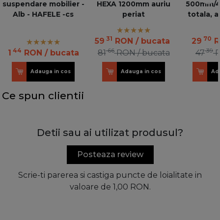
suspendare mobilier -
HEXA 1200mm auriu
500mm/45
Alb - HAFELE -cs
periat
totala, 
VERSAL
31
70
59
RON
/ bucata
29
44
66
39
1
RON
/ bucata
81
RON
/ bucata
47
Adauga in cos
Adauga in cos
Ad
Ce spun clientii
Detii sau ai utilizat produsul?
Posteaza review
Scrie-ti parerea si castiga puncte de loialitate in
valoare de 1,00 RON.