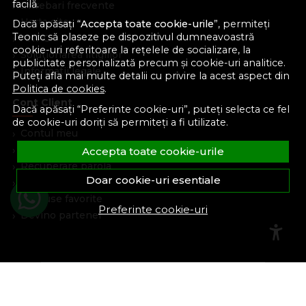
facilă.
Intrebari frecvente
Harta site
Dacă apăsați “
Accepta toate cookie-urile
”, permiteți
Teonic să plaseze pe dispozitivul dumneavoastră
ANPC
cookie-uri referitoare la rețelele de socializare, la
Solutionarea litigiilor
publicitate personalizată precum și cookie-uri analitice.
Informatii legale
Puteți afla mai multe detalii cu privire la acest aspect din
Politica de cookies
.
Cont Client
Dacă apăsați “Preferinte cookie-uri”, puteți selecta ce fel
de cookie-uri doriți să permiteți a fi utilizate.
Contul meu
Inregistrare
Accepta toate cookie-urile
Recuperare parola
Doar cookie-uri esentiale
Istoric comenzi
Produse favorite
Preferinte cookie-uri
Devino partener