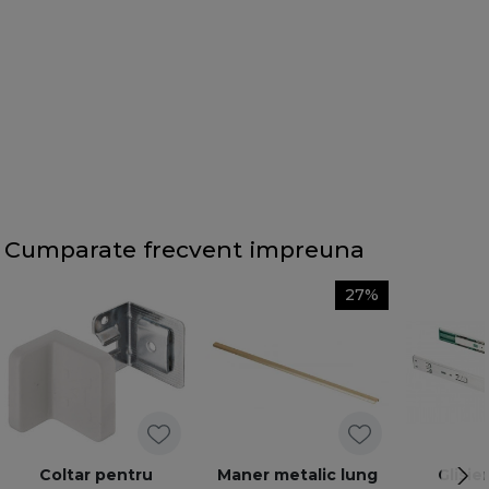
Cumparate frecvent impreuna
27%
Coltar pentru
Maner metalic lung
Glisie