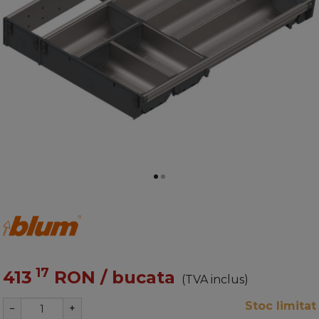
17
413
RON
/ bucata
(TVA inclus)
Stoc limitat
−
+