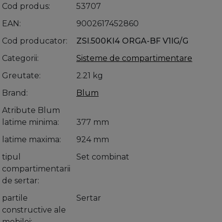
Cod produs
53707
EAN
9002617452860
Cod producator
ZSI.500KI4 ORGA-BF V1IG/G
Categorii
Sisteme de compartimentare
Greutate
2.21 kg
Brand
Blum
Atribute Blum
latime minima
377 mm
latime maxima
924 mm
tipul
Set combinat
compartimentarii
de sertar
partile
Sertar
constructive ale
mobilei