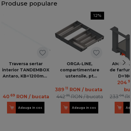
Produse populare
12%
Traversa sertar
ORGA-LINE,
AMBIA-L
interior TANDEMBOX
compartimentare
de farfur
Antaro, KB=1200mm,
ustensile, pt
D=18
9
alb sidefat
TANDEMBOX lungime
ZC7T03
204
450 mm, latime 600
V1
11
389
RON
/ bucata
bu
mm - ocupare
69
35
06
40
RON
/ bucata
442
RON
/ bucata
233
R
completa,otel inox/gri
Adauga in cos
Adauga in cos
Ad