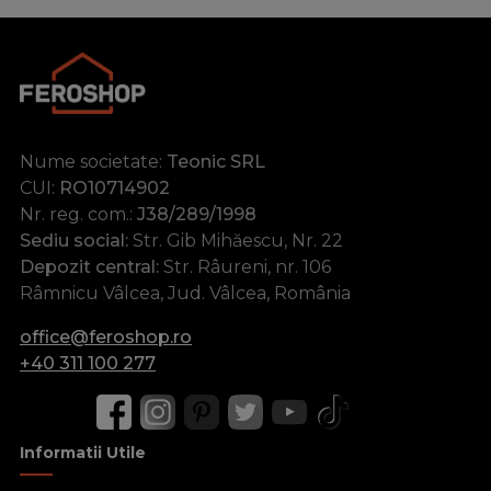
Nume societate:
Teonic SRL
CUI:
RO10714902
Nr. reg. com.:
J38/289/1998
Sediu social:
Str. Gib Mihăescu, Nr. 22
Depozit central:
Str. Râureni, nr. 106
Râmnicu Vâlcea, Jud. Vâlcea, România
office@feroshop.ro
+40 311 100 277
Informatii Utile