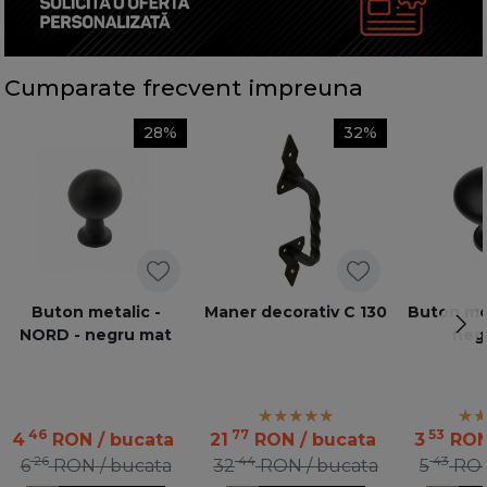
Cumparate frecvent impreuna
28%
32%
Buton metalic -
Maner decorativ C 130
Buton met
NORD - negru mat
neg
46
77
53
4
RON
/ bucata
21
RON
/ bucata
3
RO
26
44
43
6
RON
/ bucata
32
RON
/ bucata
5
RO