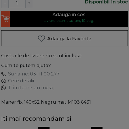
Disponibil in stoc
−
+
Adauga in cos
Livrare estimata: luni, 10 aug.
Adauga la Favorite
Costurile de livrare nu sunt incluse
Cum te putem ajuta?
Suna-ne: 031 11 00 277
Cere detalii
Trimite-ne un mesaj
Maner fix 140x52 Negru mat M103 6431
Iti mai recomandam si