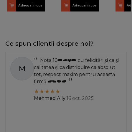
Adauga in cos
Adauga in cos
Ad
Ce spun clientii despre noi?
Nota 10👑👑❤️👑 cu felicitări și ca și
M
calitatea și ca distribuire ca absolut
tot, respect maxim pentru această
firmă 👑👑👑👑
Mehmed Ally
16 oct. 2025