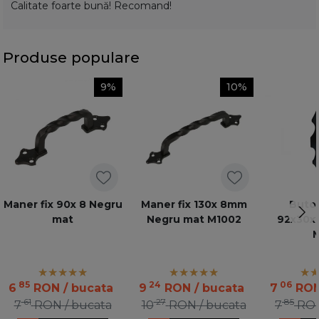
Calitate foarte bună! Recomand!
Produse populare
9%
10%
Maner fix 90x 8 Negru
Maner fix 130x 8mm
Buton
mat
Negru mat M1002
92x30x1
M
85
24
06
6
RON
/ bucata
9
RON
/ bucata
7
RO
61
27
85
7
RON
/ bucata
10
RON
/ bucata
7
RO