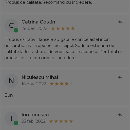
Produs de calitate.Recomand cu incredere.
Catrina Costin
C
28 dec. 2022
Produs calitativ, flansele au gaurile conice asfel incat
holsuruburi isi inropa perfect capul. Sudura este una de
calitate la fel si stratul de vopsea ce le acopera. Per total un
produs ce il recomand cu incredere.
Niculescu Mihai
N
16 nov. 2022
Bun.
Ion Ionescu
I
25 feb. 2022