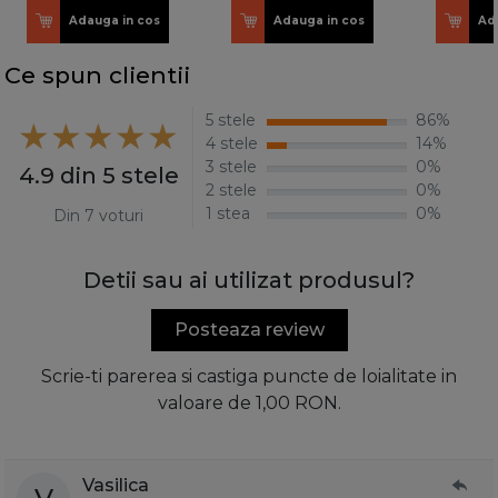
Adauga in cos
Adauga in cos
Ad
Ce spun clientii
5 stele
86%
4 stele
14%
3 stele
0%
4.9 din 5 stele
2 stele
0%
1 stea
0%
Din 7 voturi
Detii sau ai utilizat produsul?
Posteaza review
Scrie-ti parerea si castiga puncte de loialitate in
valoare de 1,00 RON.
Vasilica