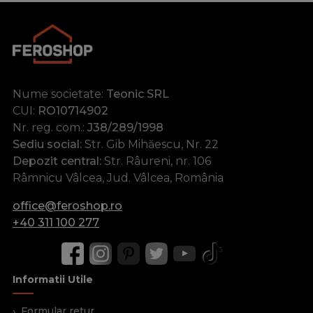
Nume societate:
Teonic SRL
CUI:
RO10714902
Nr. reg. com.:
J38/289/1998
Sediu social:
Str. Gib Mihăescu, Nr. 22
Depozit central:
Str. Râureni, nr. 106
Râmnicu Vâlcea, Jud. Vâlcea, România
office@feroshop.ro
+40 311 100 277
Informatii Utile
Formular retur