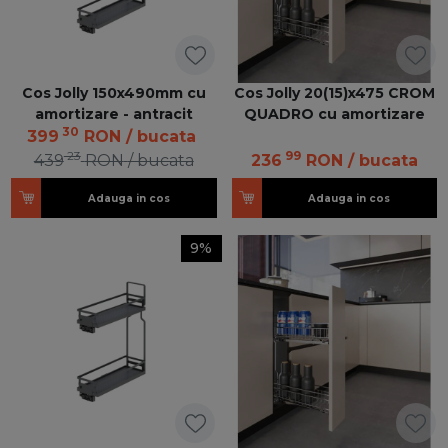
Cos Jolly 150x490mm cu
Cos Jolly 20(15)x475 CROM
amortizare - antracit
QUADRO cu amortizare
30
399
RON
/ bucata
23
99
439
RON
/ bucata
236
RON
/ bucata
Adauga in cos
Adauga in cos
9%