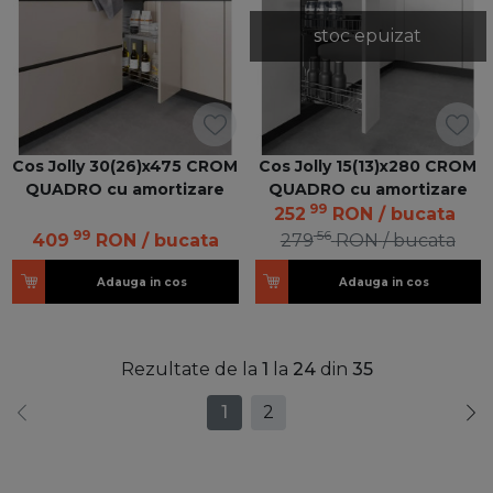
stoc epuizat
Cos Jolly 30(26)x475 CROM
Cos Jolly 15(13)x280 CROM
QUADRO cu amortizare
QUADRO cu amortizare
99
252
RON
/ bucata
99
56
409
RON
/ bucata
279
RON
/ bucata
Adauga in cos
Adauga in cos
Rezultate de la
1
la
24
din
35
1
2