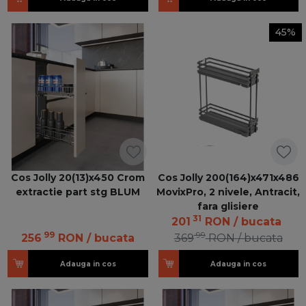
45%
Cos Jolly 20(13)x450 Crom
Cos Jolly 200(164)x471x486
extractie part stg BLUM
MovixPro, 2 nivele, Antracit,
fara glisiere
31
201
RON
/ bucata
99
99
256
RON
/ bucata
369
RON
/ bucata
Adauga in cos
Adauga in cos