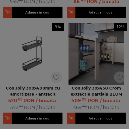
58
49
555
RON
/ bucata
86
RON
/ bucata
Adauga in cos
Adauga in cos
9%
12%
Cos Jolly 300x490mm cu
Cos Jolly 30x450 Crom
amortizare - antracit
extractie partiala BLUM
65
99
520
RON
/ bucata
409
RON
/ bucata
71
42
572
RON
/ bucata
469
RON
/ bucata
Adauga in cos
Adauga in cos