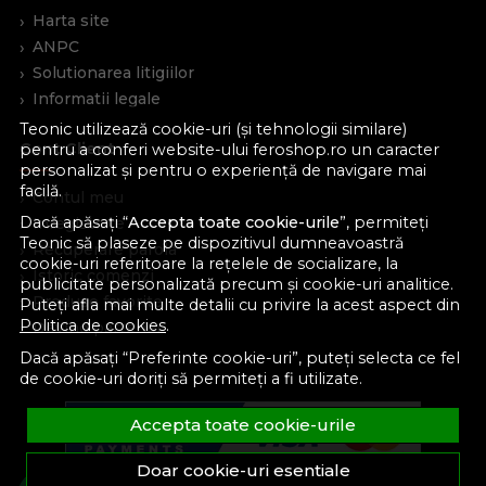
Harta site
ANPC
Solutionarea litigiilor
Informatii legale
Teonic utilizează cookie-uri (și tehnologii similare)
Cont Client
pentru a conferi website-ului feroshop.ro un caracter
personalizat și pentru o experiență de navigare mai
facilă.
Contul meu
Dacă apăsați “
Accepta toate cookie-urile
”, permiteți
Inregistrare
Teonic să plaseze pe dispozitivul dumneavoastră
Recuperare parola
cookie-uri referitoare la rețelele de socializare, la
Istoric comenzi
publicitate personalizată precum și cookie-uri analitice.
Produse favorite
Puteți afla mai multe detalii cu privire la acest aspect din
Politica de cookies
.
Devino partener
Dacă apăsați “Preferinte cookie-uri”, puteți selecta ce fel
de cookie-uri doriți să permiteți a fi utilizate.
Accepta toate cookie-urile
Doar cookie-uri esentiale