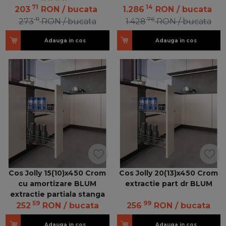
71
14
203
RON
/ bucata
1.286
RON
/ bucata
11
76
273
RON
/ bucata
1.428
RON
/ bucata
Adauga in cos
Adauga in cos
Cos Jolly 15(10)x450 Crom
Cos Jolly 20(13)x450 Crom
cu amortizare BLUM
extractie part dr BLUM
extractie partiala stanga
59
99
252
RON
/ bucata
256
RON
/ bucata
Adauga in cos
Adauga in cos