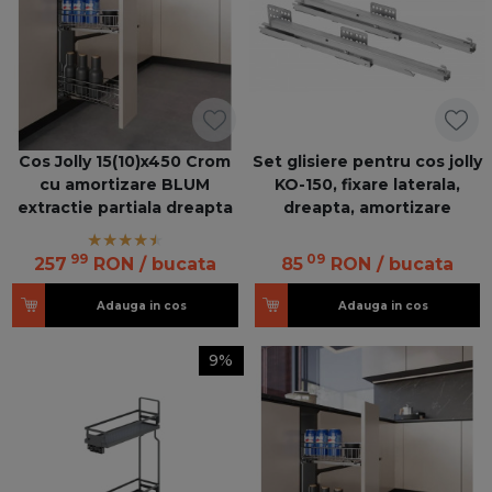
Cos Jolly 15(10)x450 Crom
Set glisiere pentru cos jolly
cu amortizare BLUM
KO-150, fixare laterala,
extractie partiala dreapta
dreapta, amortizare
99
09
257
RON
/ bucata
85
RON
/ bucata
Adauga in cos
Adauga in cos
9%