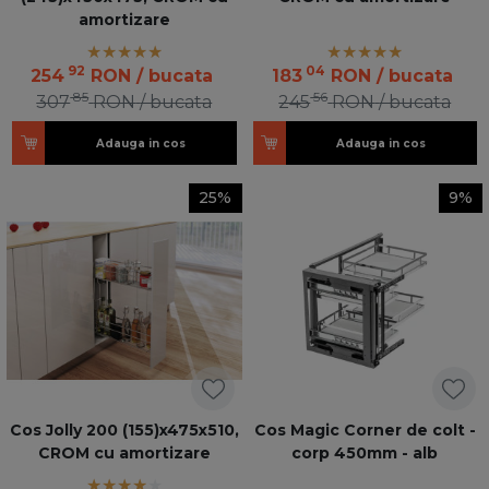
amortizare
92
04
254
RON
/ bucata
183
RON
/ bucata
85
56
307
RON
/ bucata
245
RON
/ bucata
Adauga in cos
Adauga in cos
25%
9%
Cos Jolly 200 (155)x475x510,
Cos Magic Corner de colt -
CROM cu amortizare
corp 450mm - alb