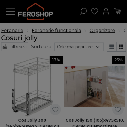
Feronerie
Feronerie functionala
Organizare
C
Cosuri jolly
Sorteaza
Filtreaza
17%
25%
Cos Jolly 300
Cos Jolly 150 (105)x475x510,
(245)x450x475, CROM cu
CROM cu amortizare