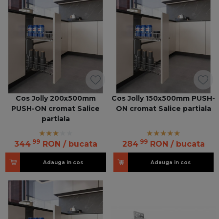
Cos Jolly 200x500mm
Cos Jolly 150x500mm PUSH-
PUSH-ON cromat Salice
ON cromat Salice partiala
partiala
99
99
344
RON
/ bucata
284
RON
/ bucata
Adauga in cos
Adauga in cos