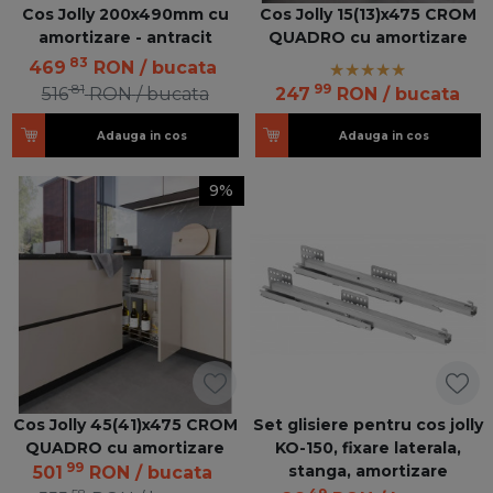
Cos Jolly 200x490mm cu
Cos Jolly 15(13)x475 CROM
amortizare - antracit
QUADRO cu amortizare
83
469
RON
/ bucata
81
99
516
RON
/ bucata
247
RON
/ bucata
Adauga in cos
Adauga in cos
9%
Cos Jolly 45(41)x475 CROM
Set glisiere pentru cos jolly
QUADRO cu amortizare
KO-150, fixare laterala,
99
stanga, amortizare
501
RON
/ bucata