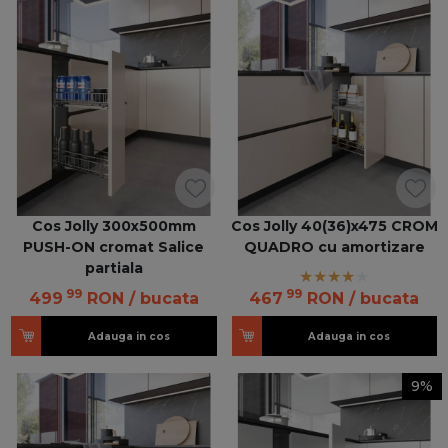
Cos Jolly 300x500mm
Cos Jolly 40(36)x475 CROM
PUSH-ON cromat Salice
QUADRO cu amortizare
partiala
99
99
499
RON
/ bucata
467
RON
/ bucata
Adauga in cos
Adauga in cos
9%