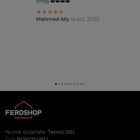
firmă 👑👑👑👑
Mehmed Ally
16 oct. 2025
Nume societate:
Teonic SRL
CUI:
RO10714902