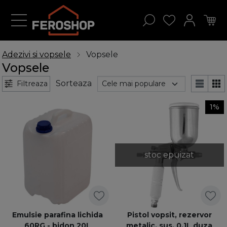
Adezivi si vopsele
Vopsele
Vopsele
Sorteaza
Filtreaza
1%
stoc epuizat
Emulsie parafina lichida
Pistol vopsit, rezervor
60RG - bidon 20L
metalic, sus, 0,1L duza