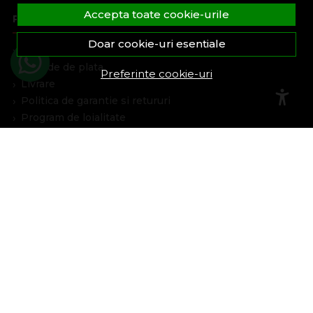
Accepta toate cookie-urile
Plata Si Livrare
Doar cookie-uri esentiale
Cum cumpar
Metode de plata
Preferinte cookie-uri
Livrare
Politica de garantie si retururi
Program de loialitate
Asistenta
Contacteaza-ne
Intrebari frecvente
Harta site
ANPC
Solutionarea litigiilor
Informatii legale
Cont Client