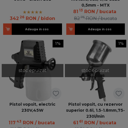
0,5mm - MTX
13
81
RON
/ bucata
26
75
342
RON
/ bidon
82
RON
/ bucata
Adauga in cos
Adauga in cos
1%
1%
stoc epuizat
stoc epuizat
Pistol vopsit, electric
Pistol vopsit, cu rezervor
230V,45W
superior 0.6l, 1.5-1.8mm,75-
230l/min
43
61
117
RON
/ bucata
61
RON
/ bucata