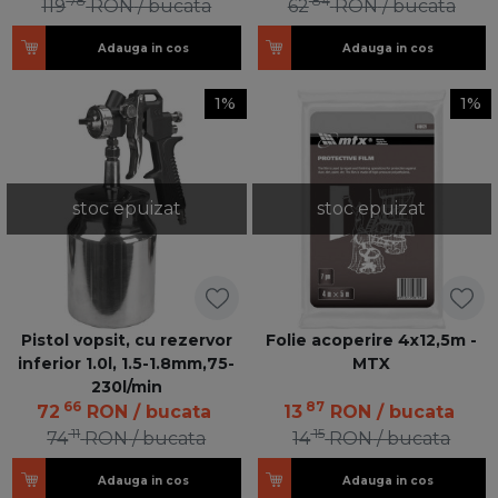
78
84
119
RON
/ bucata
62
RON
/ bucata
Adauga in cos
Adauga in cos
1%
1%
stoc epuizat
stoc epuizat
Pistol vopsit, cu rezervor
Folie acoperire 4x12,5m -
inferior 1.0l, 1.5-1.8mm,75-
MTX
230l/min
66
87
72
RON
/ bucata
13
RON
/ bucata
11
15
74
RON
/ bucata
14
RON
/ bucata
Adauga in cos
Adauga in cos