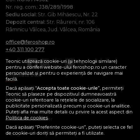
Nr. reg. com.:
J38/289/1998
Sediu social:
Str. Gib Mihăescu, Nr. 22
Depozit central:
Str. Râureni, nr. 106
Râmnicu Vâlcea, Jud. Vâlcea, România
office@feroshop.ro
+40 311 100 277
Teonic utilizează cookie-uri (și tehnologii similare)
pentru a conferi website-ului feroshop.ro un caracter
personalizat și pentru o experiență de navigare mai
Informatii Utile
facilă.
Dacă apăsați “
Accepta toate cookie-urile
”, permiteți
Formular retur
Teonic să plaseze pe dispozitivul dumneavoastră
Despre noi
cookie-uri referitoare la rețelele de socializare, la
Termeni si conditii
publicitate personalizată precum și cookie-uri analitice.
Confidentialitate
Puteți afla mai multe detalii cu privire la acest aspect din
Politica de cookies
.
Marturiile clientilor
Politica de Cookies
Dacă apăsați “Preferinte cookie-uri”, puteți selecta ce fel
de cookie-uri doriți să permiteți a fi utilizate.
Blog