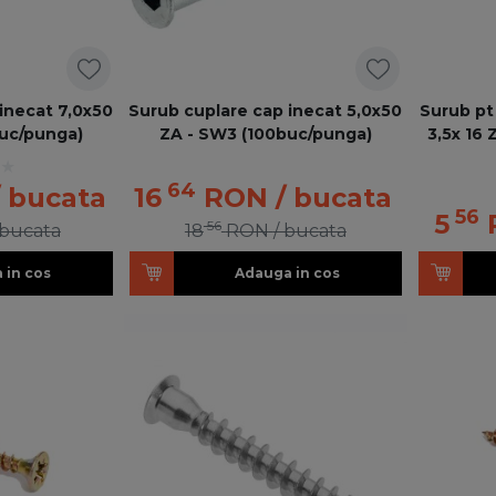
inecat 7,0x50
Surub cuplare cap inecat 5,0x50
Surub pt
uc/punga)
ZA - SW3 (100buc/punga)
3,5x 16
64
/ bucata
16
RON
/ bucata
56
5
56
 bucata
18
RON
/ bucata
 in cos
Adauga in cos