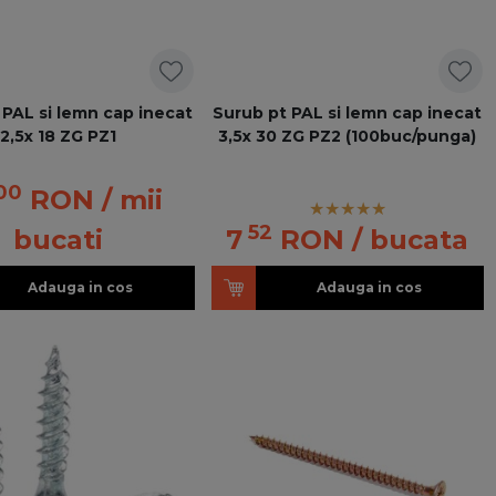
 PAL si lemn cap inecat
Surub pt PAL si lemn cap inecat
2,5x 18 ZG PZ1
3,5x 30 ZG PZ2 (100buc/punga)
00
RON
/ mii
52
bucati
7
RON
/ bucata
Adauga in cos
Adauga in cos