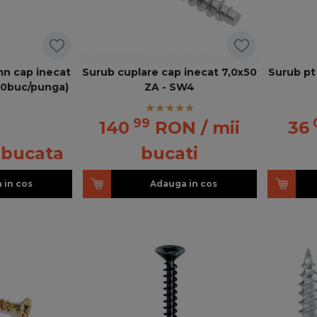
mn cap inecat
Surub cuplare cap inecat 7,0x50
Surub pt
00buc/punga)
ZA - SW4
99
140
RON
/ mii
36
 bucata
bucati
 in cos
Adauga in cos