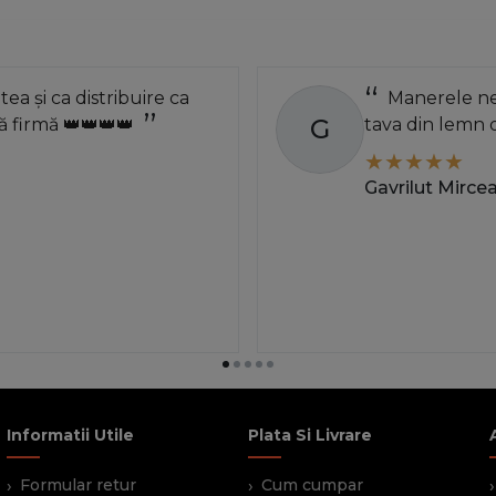
atea și ca distribuire ca
Manerele neg
G
 firmă 👑👑👑👑
tava din lemn 
Gavrilut Mirce
Informatii Utile
Plata Si Livrare
Formular retur
Cum cumpar