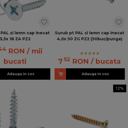
 PAL si lemn cap inecat
Surub pt PAL si lemn cap inecat
3,5x 18 ZA PZ2
4,0x 50 ZG PZ2 (50buc/punga)
44
RON
/ mii
52
bucati
7
RON
/ bucata
Adauga in cos
Adauga in cos
12%