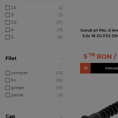
2.5
3
3.5
4
Surub pt PAL si le
3,5x 18 ZG PZ2 (1
5
6
7
78
5
RON
/
Filet
Adauga
complet
fin
grosier
partial
Cap