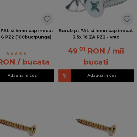
 PAL si lemn cap inecat
Surub pt PAL si lemn cap inecat
 ZG PZ2 (100buc/punga)
3,5x 16 ZA PZ2 - vrac
01
49
RON
/ mii
RON
/ bucata
bucati
Adauga in cos
Adauga in cos