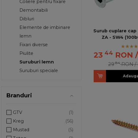
Coliere pentru fixare
Demontabili
Dibluri
Elemente de imbinare
Surub cuplare cap 
lemn
ZA - SW4 (100b
Fixari diverse
44
Piulite
23
RON
Suruburi lemn
84
29
RON
/
Suruburi speciale
Adauga
Branduri
GTV
Kreg
Mustad