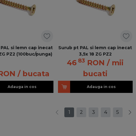
 PAL si lemn cap inecat
Surub pt PAL si lemn cap inecat
ZG PZ2 (100buc/punga)
3,5x 18 ZG PZ2
83
46
RON
/ mii
RON
/ bucata
bucati
Adauga in cos
Adauga in cos
1
2
3
4
5