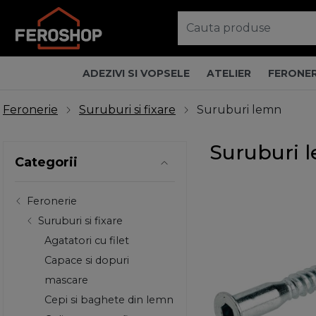
ADEZIVI SI VOPSELE
ATELIER
FERONER
Feronerie
Suruburi si fixare
Suruburi lemn
Suruburi 
Categorii
Feronerie
Suruburi si fixare
Agatatori cu filet
Capace si dopuri
mascare
Cepi si baghete din lemn