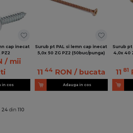
mn cap inecat
Surub pt PAL si lemn cap inecat
Surub pt
A PZ2
5,0x 50 ZG PZ2 (50buc/punga)
4,0x 40 
N
/ mii
44
81
ti
11
RON
/ bucata
11
 in cos
Adauga in cos
a
24
din
110