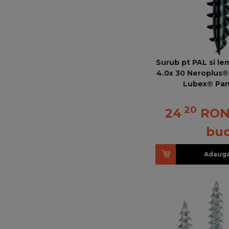
Surub pt PAL si le
4.0x 30 Neroplus® 
Lubex® Pan
20
24
RO
bu
Adauga