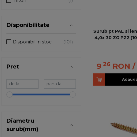
Triton
Disponibilitate
Surub pt PAL si le
4,0x 30 ZG PZ2 (1
Disponibil in stoc
26
9
RON
/
Pret
Adauga
-
Diametru
surub(mm)