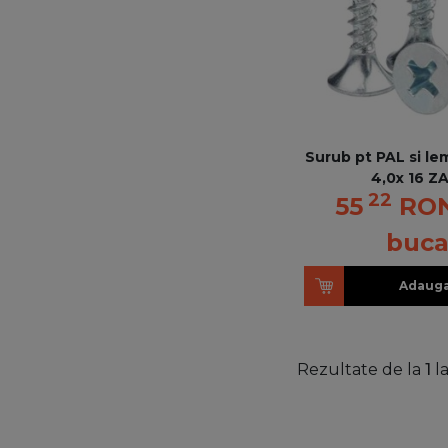
Surub pt PAL si le
4,0x 16 Z
22
55
RO
buca
Adauga
Rezultate de la
1
l