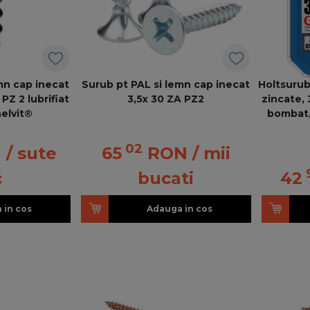
mn cap inecat
Surub pt PAL si lemn cap inecat
Holtsurub
PZ 2 lubrifiat
3,5x 30 ZA PZ2
zincate, 
elvit®
bombat,
02
N
/ sute
65
RON
/ mii
c
bucati
42
 in cos
Adauga in cos