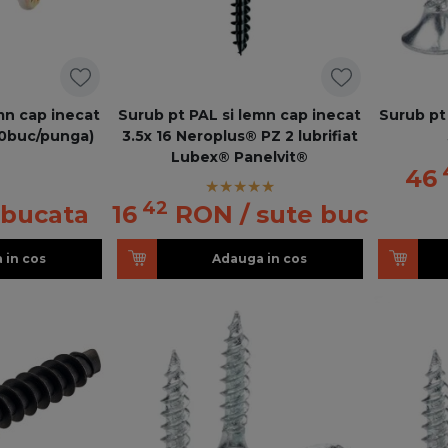
mn cap inecat
Surub pt PAL si lemn cap inecat
Surub pt
00buc/punga)
3.5x 16 Neroplus® PZ 2 lubrifiat
Lubex® Panelvit®
46
42
 bucata
16
RON
/ sute buc
 in cos
Adauga in cos