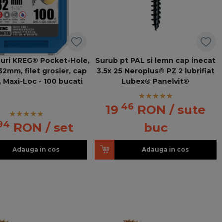
uri KREG® Pocket-Hole,
Surub pt PAL si lemn cap inecat
32mm, filet grosier, cap
3.5x 25 Neroplus® PZ 2 lubrifiat
 Maxi-Loc - 100 bucati
Lubex® Panelvit®
46
19
RON
/ sute
94
RON
/ set
buc
Adauga in cos
Adauga in cos