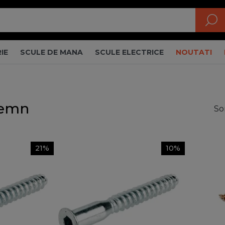
IE
SCULE DE MANA
SCULE ELECTRICE
NOUTATI
lemn
So
21%
10%