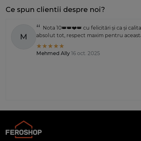
Ce spun clientii despre noi?
Nota 10👑👑❤️👑 cu felicitări și ca și calit
M
absolut tot, respect maxim pentru această
Mehmed Ally
16 oct. 2025