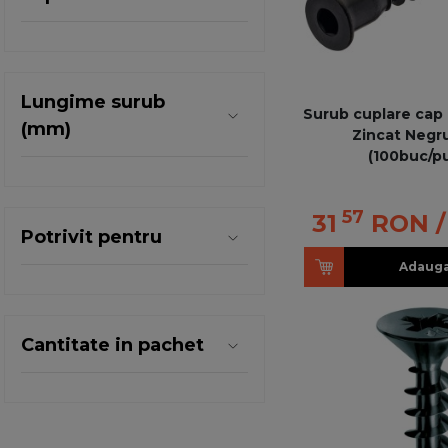
Lungime surub
Surub cuplare cap 
(mm)
Zincat Negr
(100buc/p
57
31
RON
Potrivit pentru
Adauga
Cantitate in pachet