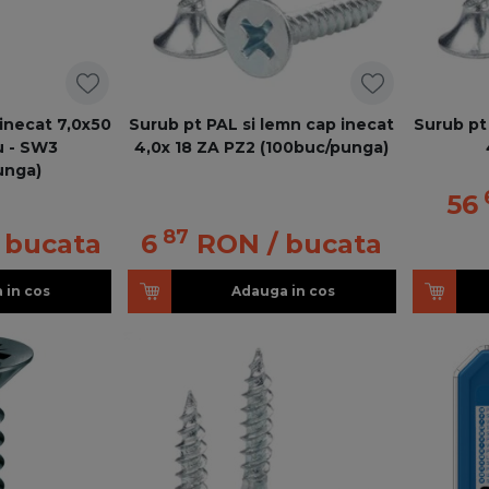
inecat 7,0x50
Surub pt PAL si lemn cap inecat
Surub pt
u - SW3
4,0x 18 ZA PZ2 (100buc/punga)
unga)
56
87
/ bucata
6
RON
/ bucata
 in cos
Adauga in cos