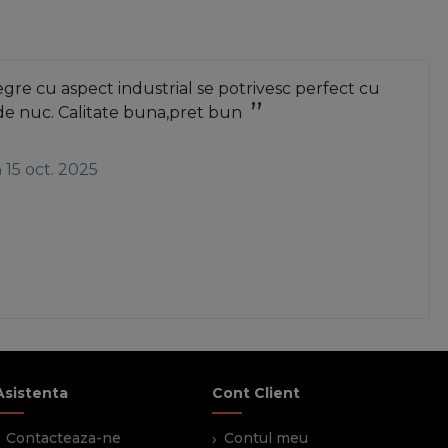
re cu aspect industrial se potrivesc perfect cu
de nuc. Calitate buna,pret bun
a
15 oct. 2025
Asistenta
Cont Client
Contacteaza-ne
Contul meu