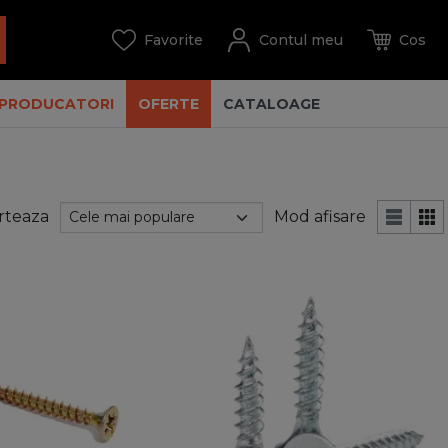
PRODUCATORI
OFERTE
CATALOAGE
rteaza
Mod afisare