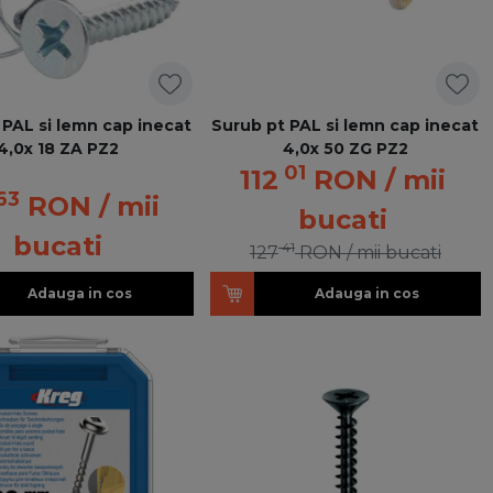
 PAL si lemn cap inecat
Surub pt PAL si lemn cap inecat
4,0x 18 ZA PZ2
4,0x 50 ZG PZ2
01
112
RON
/ mii
63
RON
/ mii
bucati
bucati
41
127
RON
/ mii bucati
Adauga in cos
Adauga in cos