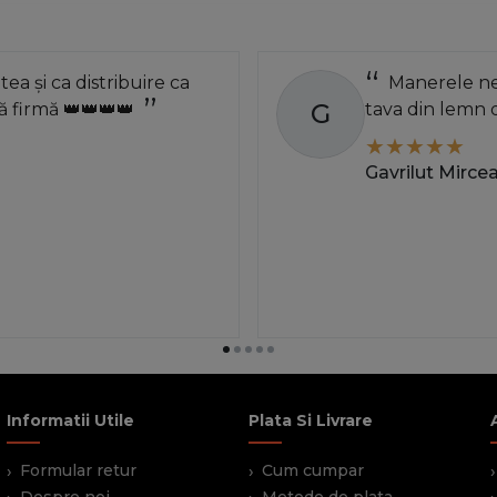
atea și ca distribuire ca
Manerele neg
G
 firmă 👑👑👑👑
tava din lemn 
Gavrilut Mirce
Informatii Utile
Plata Si Livrare
Formular retur
Cum cumpar