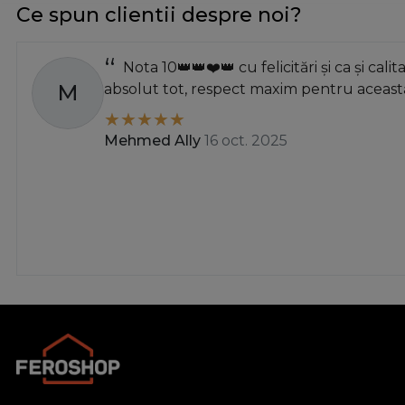
Ce spun clientii despre noi?
Nota 10👑👑❤️👑 cu felicitări și ca și calit
M
absolut tot, respect maxim pentru această
Mehmed Ally
16 oct. 2025