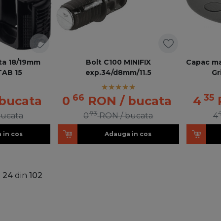
ta 18/19mm
Bolt C100 MINIFIX
Capac mas
TAB 15
exp.34/d8mm/11.5
Gr
66
35
 bucata
0
RON
/ bucata
4
73
bucata
0
RON
/ bucata
4
 in cos
Adauga in cos
a
24
din
102