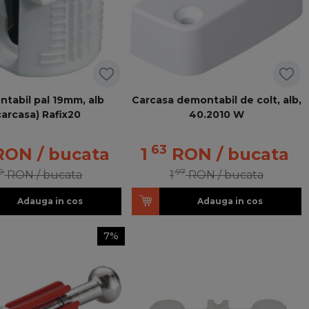
tabil pal 19mm, alb
Carcasa demontabil de colt, alb,
carcasa) Rafix20
40.2010 W
63
RON
/ bucata
1
RON
/ bucata
9
97
RON
/ bucata
1
RON
/ bucata
Adauga in cos
Adauga in cos
7%