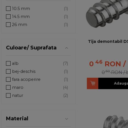
10.5 mm
14.5 mm
26 mm
Tija demontabil D5
Culoare/ Suprafata
46
0
RON
/
alb
bej-deschis
50
0
RON
/
fara acoperire
Adauga
maro
natur
negru
R1001 bej
Material
R7035 gri deschis
R8001 maro-ocru