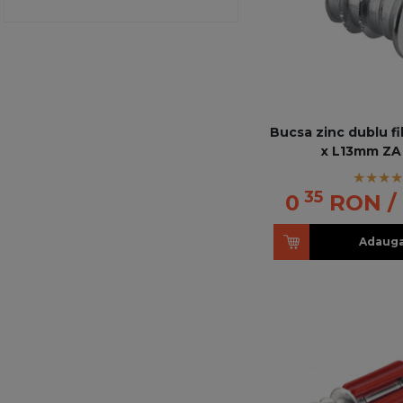
zincat
Bucsa zinc dublu fi
x L13mm ZA
35
0
RON
/
Adauga