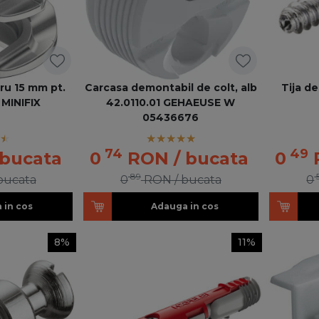
ru 15 mm pt.
Carcasa demontabil de colt, alb
Tija d
 MINIFIX
42.0110.01 GEHAEUSE W
05436676
74
49
 bucata
0
RON
/ bucata
0
89
 bucata
0
RON
/ bucata
0
 in cos
Adauga in cos
8%
11%