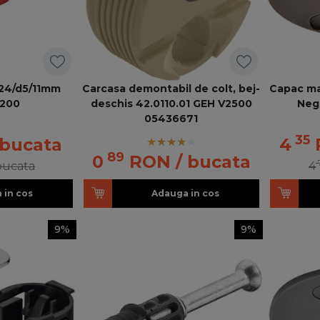
 24/d5/11mm
Carcasa demontabil de colt, bej-
Capac mas
S200
deschis 42.0110.01 GEH V2500
Neg
05436671
35
 bucata
4
89
0
RON
/ bucata
bucata
4
 in cos
Adauga in cos
9%
9%