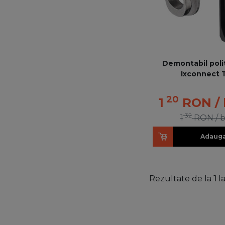
Demontabil poli
Ixconnect 
20
1
RON
/
32
1
RON
/ 
Adauga
Rezultate de la
1
l