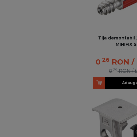
Tija demontabil
MINIFIX 
26
0
RON
/
29
0
RON
/ 
Adauga