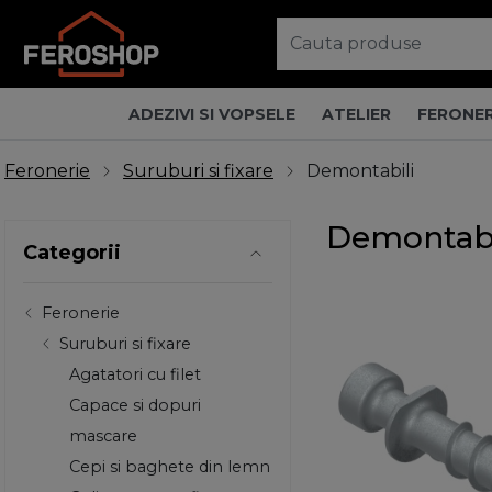
ADEZIVI SI VOPSELE
ATELIER
FERONER
Feronerie
Suruburi si fixare
Demontabili
Demontabi
Categorii
Feronerie
Suruburi si fixare
Agatatori cu filet
Capace si dopuri
mascare
Cepi si baghete din lemn