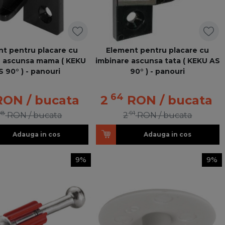
t pentru placare cu
Element pentru placare cu
e ascunsa mama ( KEKU
imbinare ascunsa tata ( KEKU AS
S 90° ) - panouri
90° ) - panouri
64
RON
/ bucata
2
RON
/ bucata
98
91
RON
/ bucata
2
RON
/ bucata
Adauga in cos
Adauga in cos
9%
9%