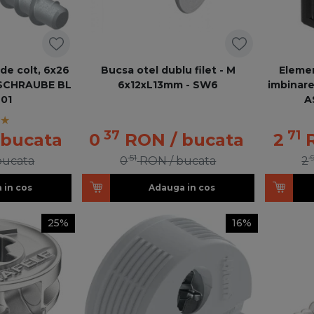
de colt, 6x26
Bucsa otel dublu filet - M
Elemen
 SCHRAUBE BL
6x12xL13mm - SW6
imbinar
01
A
37
71
 bucata
0
RON
/ bucata
2
51
bucata
0
RON
/ bucata
2
 in cos
Adauga in cos
25%
16%