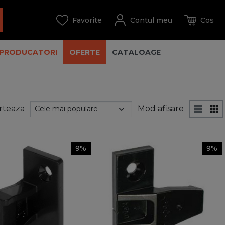
PRODUCATORI
OFERTE
CATALOAGE
rteaza
Mod afisare
9%
9%