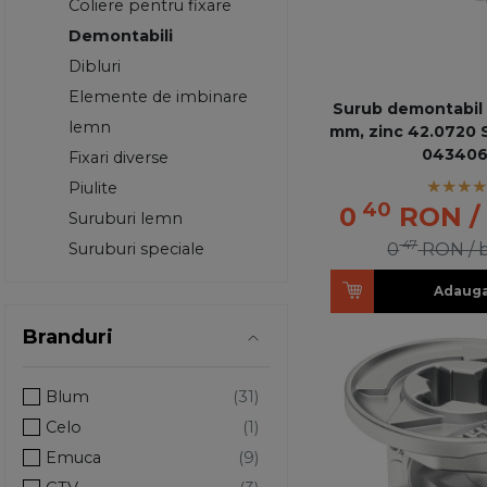
Coliere pentru fixare
Demontabili
Dibluri
Elemente de imbinare
Surub demontabil 
lemn
mm, zinc 42.0720
043406
Fixari diverse
Piulite
40
0
RON
/
Suruburi lemn
47
Suruburi speciale
0
RON
/ 
Adauga
Branduri
Blum
Celo
Emuca