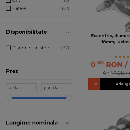
GTV
Hafele
Disponibilitate
Excentric, diamet
18mm, lucios
Disponibil in stoc
30
0
RON
/
Pret
40
0
RON
/
Adauga
-
Lungime nominala