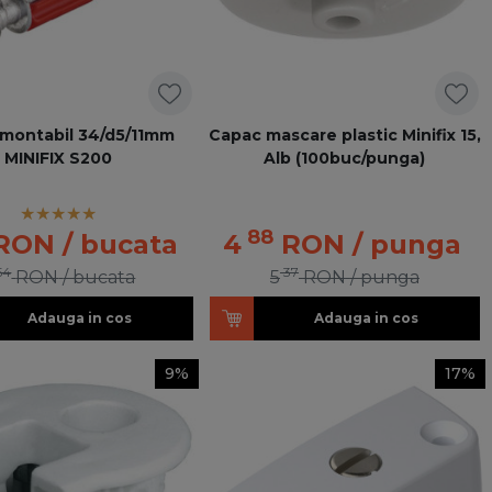
emontabil 34/d5/11mm
Capac mascare plastic Minifix 15,
MINIFIX S200
Alb (100buc/punga)
88
RON
/ bucata
4
RON
/ punga
54
37
RON
/ bucata
5
RON
/ punga
Adauga in cos
Adauga in cos
9%
17%