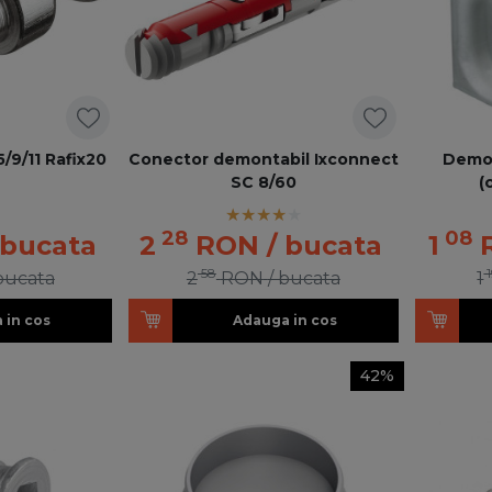
/9/11 Rafix20
Conector demontabil Ixconnect
Demon
SC 8/60
(
28
08
 bucata
2
RON
/ bucata
1
58
1
 bucata
2
RON
/ bucata
1
 in cos
Adauga in cos
42%