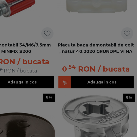
montabil 34/M6/7,5mm
Placuta baza demontabil de colt
MINIFIX S200
, natur 40.2020 GRUNDPL VI NA
RON
/ bucata
54
0
RON
/ bucata
51
RON
/ bucata
Adauga in cos
Adauga in cos
9%
9%