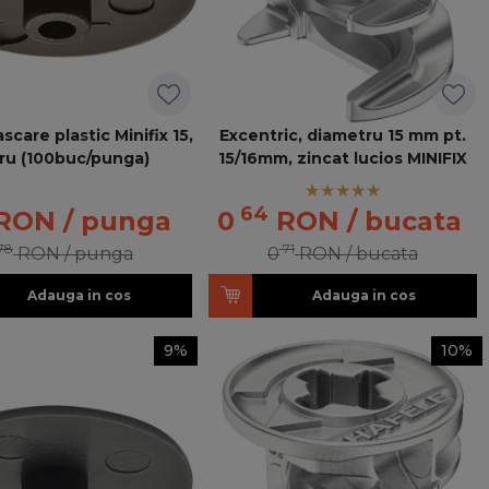
care plastic Minifix 15,
Excentric, diametru 15 mm pt.
ru (100buc/punga)
15/16mm, zincat lucios MINIFIX
64
RON
/ punga
0
RON
/ bucata
78
71
RON
/ punga
0
RON
/ bucata
Adauga in cos
Adauga in cos
9%
10%