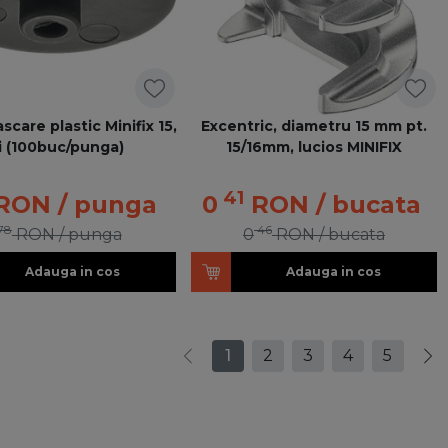
care plastic Minifix 15,
Excentric, diametru 15 mm pt.
i (100buc/punga)
15/16mm, lucios MINIFIX
41
RON
/ punga
0
RON
/ bucata
78
46
RON
/ punga
0
RON
/ bucata
Adauga in cos
Adauga in cos
1
2
3
4
5