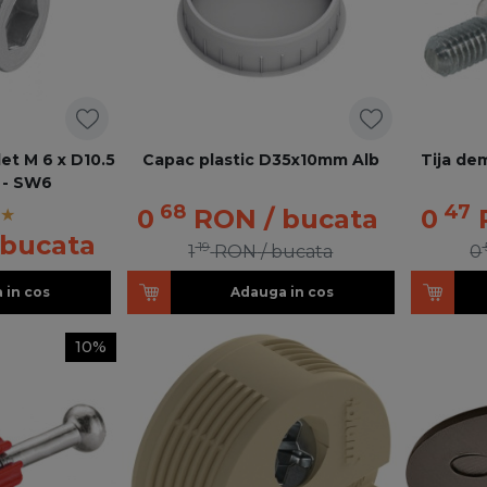
let M 6 x D10.5
Capac plastic D35x10mm Alb
Tija de
 - SW6
68
47
0
RON
/ bucata
0
 bucata
19
1
RON
/ bucata
0
 in cos
Adauga in cos
10%