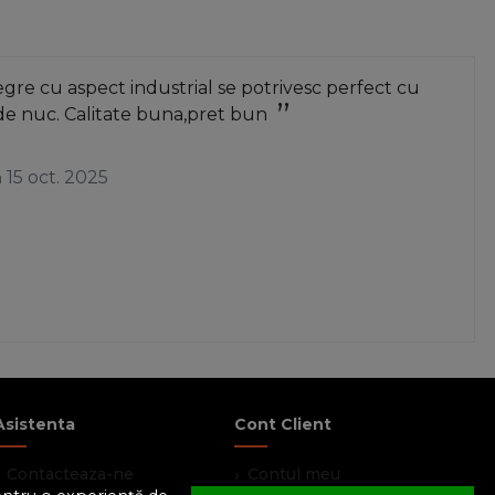
re cu aspect industrial se potrivesc perfect cu
de nuc. Calitate buna,pret bun
a
15 oct. 2025
Asistenta
Cont Client
Contacteaza-ne
Contul meu