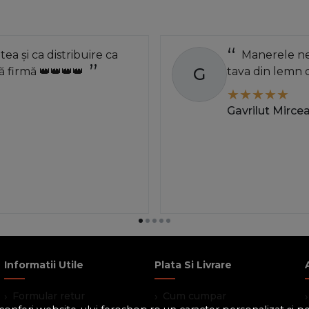
atea și ca distribuire ca
Manerele neg
G
 firmă 👑👑👑👑
tava din lemn 
Gavrilut Mirce
Informatii Utile
Plata Si Livrare
Formular retur
Cum cumpar