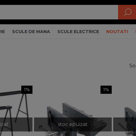
IE
SCULE DE MANA
SCULE ELECTRICE
NOUTATI
So
1%
1%
izat
stoc epuizat