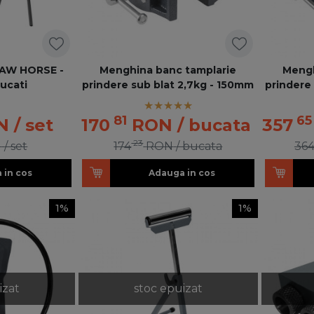
SAW HORSE -
Menghina banc tamplarie
Mengh
ucati
prindere sub blat 2,7kg - 150mm
prindere
81
65
N
/ set
170
RON
/ bucata
357
23
N
/ set
174
RON
/ bucata
36
 in cos
Adauga in cos
1%
1%
izat
stoc epuizat