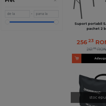
Pret
-
Suport portabil 
pachet 2 b
23
256
RO
35
261
RO
Adauga
stoc epu