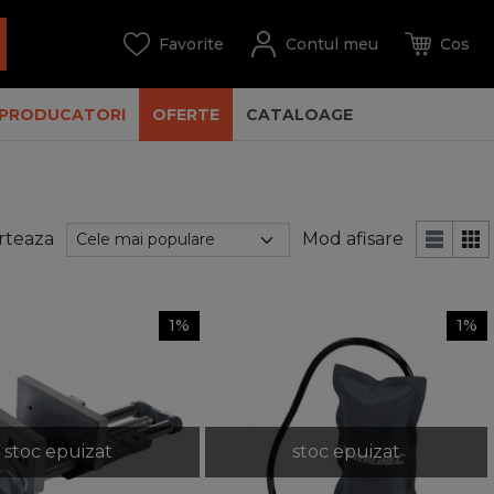
PRODUCATORI
OFERTE
CATALOAGE
rteaza
Mod afisare
1%
1%
stoc epuizat
stoc epuizat