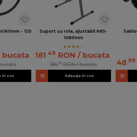
0x160mm - 120
Suport cu rola, ajustabil 685-
Sablo
1080mm
49
/ bucata
181
RON
/ bucata
99
48
12
 bucata
185
RON
/ bucata
 in cos
Adauga in cos