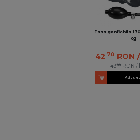
Pana gonflabila 17
kg
70
42
RON
55
43
RON
/
Adauga