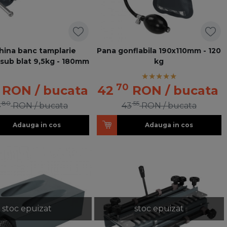
ina banc tamplarie
Pana gonflabila 190x110mm - 120
 sub blat 9,5kg - 180mm
kg
70
RON
/ bucata
42
RON
/ bucata
80
55
4
RON
/ bucata
43
RON
/ bucata
Adauga in cos
Adauga in cos
stoc epuizat
stoc epuizat