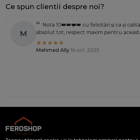
Ce spun clientii despre noi?
Nota 10👑👑❤️👑 cu felicitări și ca și calit
M
absolut tot, respect maxim pentru această
Mehmed Ally
16 oct. 2025