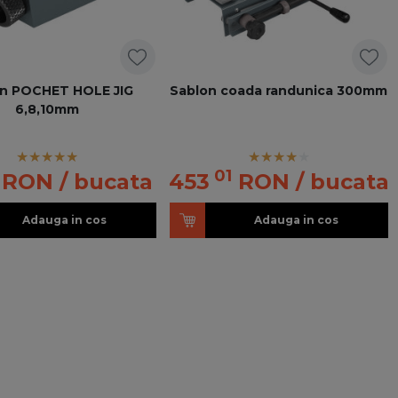
n POCHET HOLE JIG
Sablon coada randunica 300mm
6,8,10mm
01
RON
/ bucata
453
RON
/ bucata
Adauga in cos
Adauga in cos