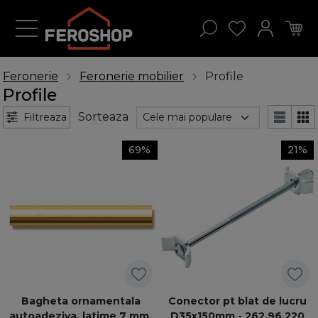
Feronerie
Feronerie mobilier
Profile
Profile
Sorteaza
Filtreaza
69%
21%
Bagheta ornamentala
Conector pt blat de lucru
autoadeziva, latime 7 mm,
D35x150mm - 262.96.220