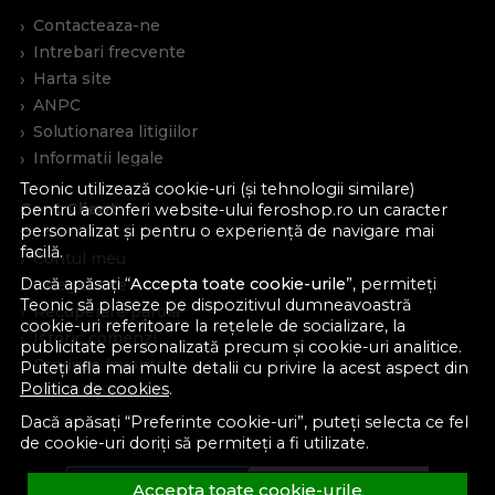
Contacteaza-ne
Intrebari frecvente
Harta site
ANPC
Solutionarea litigiilor
Informatii legale
Teonic utilizează cookie-uri (și tehnologii similare)
Cont Client
pentru a conferi website-ului feroshop.ro un caracter
personalizat și pentru o experiență de navigare mai
facilă.
Contul meu
Dacă apăsați “
Accepta toate cookie-urile
”, permiteți
Inregistrare
Teonic să plaseze pe dispozitivul dumneavoastră
Recuperare parola
cookie-uri referitoare la rețelele de socializare, la
Istoric comenzi
publicitate personalizată precum și cookie-uri analitice.
Produse favorite
Puteți afla mai multe detalii cu privire la acest aspect din
Politica de cookies
.
Devino partener
Dacă apăsați “Preferinte cookie-uri”, puteți selecta ce fel
de cookie-uri doriți să permiteți a fi utilizate.
Accepta toate cookie-urile