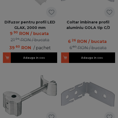
Difuzor pentru profil LED
Coltar imbinare profil
GLAX, 2000 mm
aluminiu GOLA tip C/J
90
9
RON
/ bucata
24
21
RON
/ bucata
26
6
RON
/ bucata
60
89
39
RON
/ pachet
6
RON
/ bucata
Adauga in cos
Adauga in cos