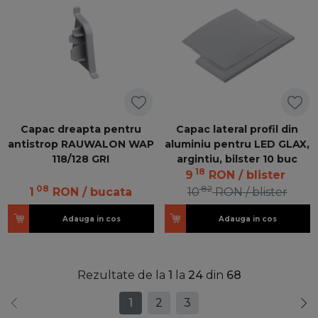
Capac dreapta pentru
Capac lateral profil din
antistrop RAUWALON WAP
aluminiu pentru LED GLAX,
118/128 GRI
argintiu, bilster 10 buc
18
9
RON
/ blister
08
82
1
RON
/ bucata
10
RON
/ blister
Adauga in cos
Adauga in cos
Rezultate de la
1
la
24
din
68
1
2
3