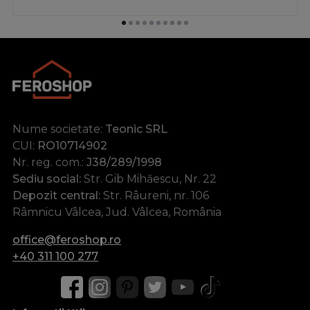
Nume societate:
Teonic SRL
CUI:
RO10714902
Nr. reg. com.:
J38/289/1998
Sediu social:
Str. Gib Mihăescu, Nr. 22
Depozit central:
Str. Râureni, nr. 106
Râmnicu Vâlcea, Jud. Vâlcea, România
office@feroshop.ro
+40 311 100 277