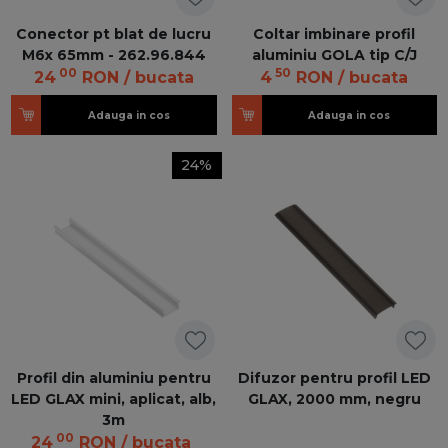
Conector pt blat de lucru
Coltar imbinare profil
M6x 65mm - 262.96.844
aluminiu GOLA tip C/J
00
50
24
RON
/ bucata
4
RON
/ bucata
Adauga in cos
Adauga in cos
24%
Profil din aluminiu pentru
Difuzor pentru profil LED
LED GLAX mini, aplicat, alb,
GLAX, 2000 mm, negru
3m
00
24
RON
/ bucata