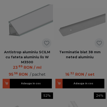
Antistrop aluminiu SCILM
Terminatie blat 38 mm
cu fateta aluminiu lis W
neted aluminiu
M3500
89
23
RON
/ ml
56
32
95
RON
/ pachet
16
RON
/ set
Adauga in cos
Adauga in cos
52%
24%