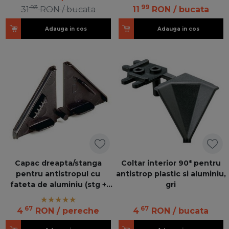
93
99
31
RON
/ bucata
11
RON
/ bucata
Adauga in cos
Adauga in cos
Capac dreapta/stanga
Coltar interior 90* pentru
pentru antistropul cu
antistrop plastic si aluminiu,
fateta de aluminiu (stg +
gri
dr), gri W TA140
67
67
4
RON
/ pereche
4
RON
/ bucata