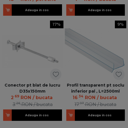
Adauga in cos
Adauga in cos
17%
9%
Conector pt blat de lucru
Profil transparent pt soclu
D35x150mm
inferior pal , L=2500ml
69
34
2
RON
/ bucata
16
RON
/ bucata
26
97
3
RON
/ bucata
17
RON
/ bucata
Adauga in cos
Adauga in cos