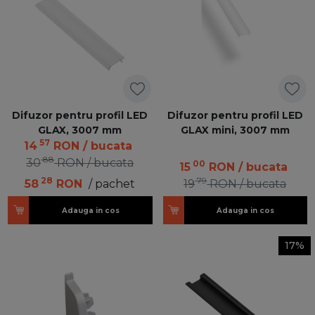
Difuzor pentru profil LED
Difuzor pentru profil LED
GLAX, 3007 mm
GLAX mini, 3007 mm
57
14
RON
/ bucata
88
30
RON
/ bucata
00
15
RON
/ bucata
28
79
58
RON
/ pachet
19
RON
/ bucata
Adauga in cos
Adauga in cos
17%