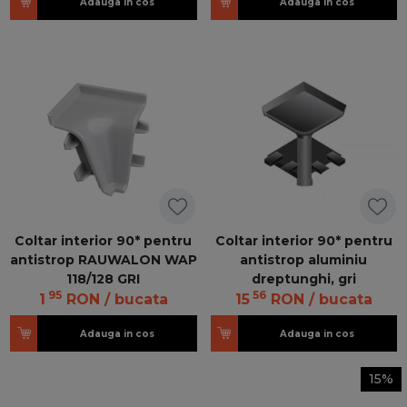
Adauga in cos
Adauga in cos
Coltar interior 90* pentru
Coltar interior 90* pentru
antistrop RAUWALON WAP
antistrop aluminiu
118/128 GRI
dreptunghi, gri
95
56
1
RON
/ bucata
15
RON
/ bucata
Adauga in cos
Adauga in cos
15%