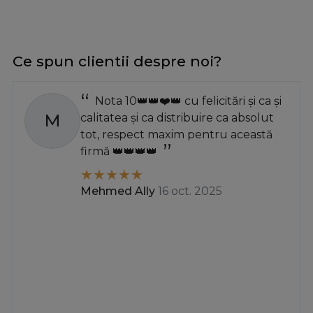
Ce spun clientii despre noi?
Nota 10👑👑❤️👑 cu felicitări și ca și
M
calitatea și ca distribuire ca absolut
tot, respect maxim pentru această
firmă 👑👑👑👑
Mehmed Ally
16 oct. 2025