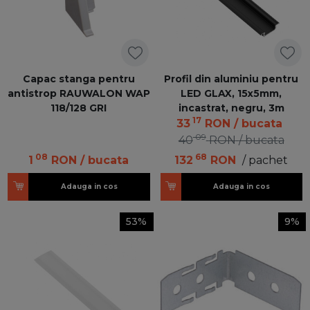
Capac stanga pentru
Profil din aluminiu pentru
antistrop RAUWALON WAP
LED GLAX, 15x5mm,
118/128 GRI
incastrat, negru, 3m
17
33
RON
/ bucata
09
40
RON
/ bucata
08
68
1
RON
/ bucata
132
RON
/ pachet
Adauga in cos
Adauga in cos
53%
9%