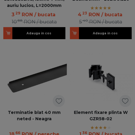
auriu lucios, L=2000mm
29
23
3
RON
/ bucata
4
RON
/ bucata
88
40
10
RON
/ bucata
5
RON
/ bucata
Adauga in cos
Adauga in cos
Terminatie blat 40 mm
Element fixare plinta W
neted - Neagra
GZR58-02
66
36
18
RON
/ pereche
1
RON
/ bucata