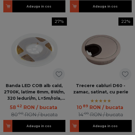
Adauga in cos
Adauga in cos
27%
22%
Banda LED COB alb cald,
Trecere cabluri D60 -
2700K, latime 8mm, 8W/m,
zamac, satinat, cu perie
320 leduri/m, L=5m/rola,
dimabila
42
89
58
RON
/ bucata
10
RON
/ bucata
90
09
80
RON
/ bucata
14
RON
/ bucata
Adauga in cos
Adauga in cos