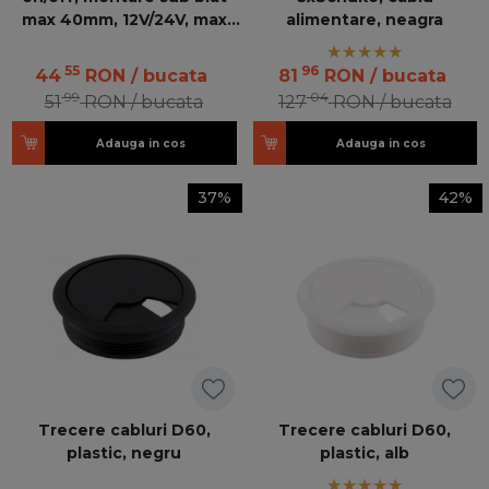
max 40mm, 12V/24V, max
alimentare, neagra
50WW, cablu 500mm
55
96
44
RON
/ bucata
81
RON
/ bucata
99
04
51
RON
/ bucata
127
RON
/ bucata
Adauga in cos
Adauga in cos
37%
42%
Trecere cabluri D60,
Trecere cabluri D60,
plastic, negru
plastic, alb