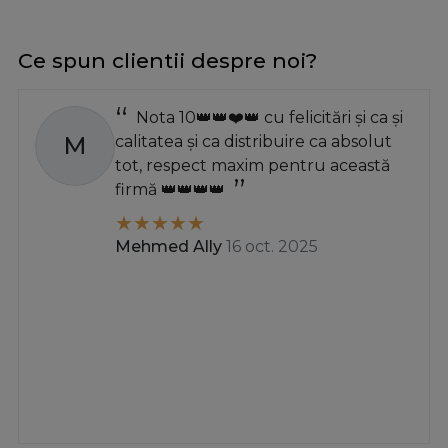
Ce spun clientii despre noi?
Nota 10👑👑❤️👑 cu felicitări și ca și
M
calitatea și ca distribuire ca absolut
tot, respect maxim pentru această
firmă 👑👑👑👑
Mehmed Ally
16 oct. 2025