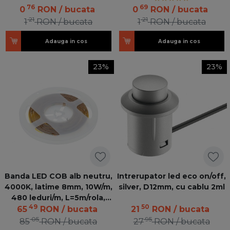
76
69
0
RON
/ bucata
0
RON
/ bucata
21
21
1
RON
/ bucata
1
RON
/ bucata
Adauga in cos
Adauga in cos
23%
23%
Banda LED COB alb neutru,
Intrerupator led eco on/off,
4000K, latime 8mm, 10W/m,
silver, D12mm, cu cablu 2ml
480 leduri/m, L=5m/rola,
49
50
dimabila
65
RON
/ bucata
21
RON
/ bucata
05
95
85
RON
/ bucata
27
RON
/ bucata