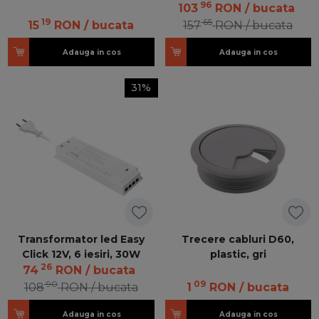
96
103
RON
/ bucata
19
65
15
RON
/ bucata
157
RON
/ bucata
Adauga in cos
Adauga in cos
31%
Transformator led Easy
Trecere cabluri D60,
Click 12V, 6 iesiri, 30W
plastic, gri
26
74
RON
/ bucata
90
09
108
RON
/ bucata
1
RON
/ bucata
Adauga in cos
Adauga in cos