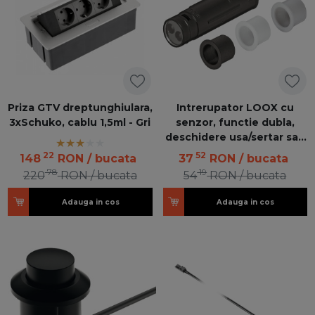
Priza GTV dreptunghiulara,
Intrerupator LOOX cu
3xSchuko, cablu 1,5ml - Gri
senzor, functie dubla,
deschidere usa/sertar sau
pornit-oprit si reglarea
22
52
148
RON
/ bucata
37
RON
/ bucata
intensitatii luminii
78
19
220
RON
/ bucata
54
RON
/ bucata
Adauga in cos
Adauga in cos