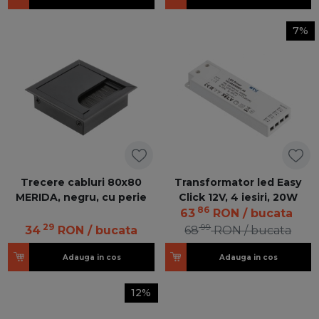
7%
Trecere cabluri 80x80
Transformator led Easy
MERIDA, negru, cu perie
Click 12V, 4 iesiri, 20W
86
63
RON
/ bucata
29
99
34
RON
/ bucata
68
RON
/ bucata
Adauga in cos
Adauga in cos
12%