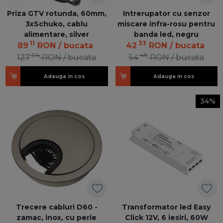
Priza GTV rotunda, 60mm,
Intrerupator cu senzor
3xSchuko, cablu
miscare infra-rosu pentru
alimentare, silver
banda led, negru
11
33
89
RON
/ bucata
42
RON
/ bucata
04
48
127
RON
/ bucata
54
RON
/ bucata
Adauga in cos
Adauga in cos
34%
Trecere cabluri D60 -
Transformator led Easy
zamac, inox, cu perie
Click 12V, 6 iesiri, 60W