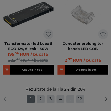
Transformator led Loox 5
Conector prelungitor
ECO 12v, 6 iesiri, 60W
banda LED COB
54
195
RON
/ bucata
46
97
222
RON
/ bucata
2
RON
/ bucata
Adauga in cos
Adauga in cos
Rezultate de la
1
la
24
din
284
1
2
3
4
...
12