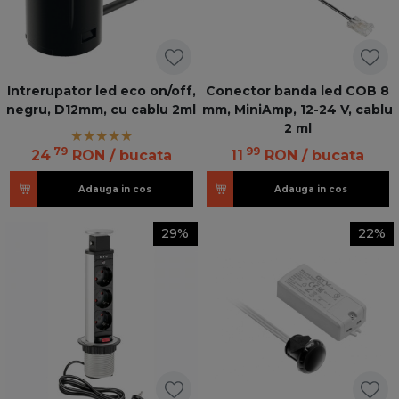
Intrerupator led eco on/off,
Conector banda led COB 8
negru, D12mm, cu cablu 2ml
mm, MiniAmp, 12-24 V, cablu
2 ml
79
99
24
RON
/ bucata
11
RON
/ bucata
Adauga in cos
Adauga in cos
29%
22%