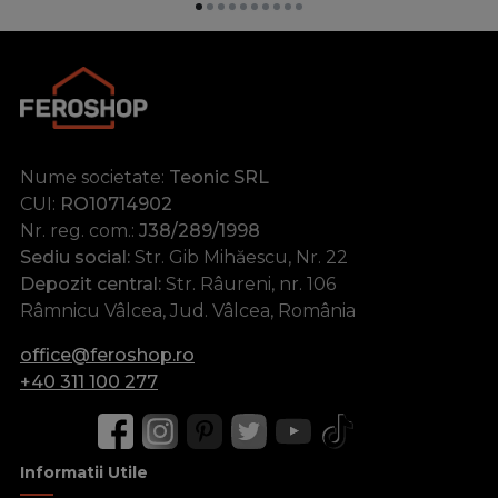
Nume societate:
Teonic SRL
CUI:
RO10714902
Nr. reg. com.:
J38/289/1998
Sediu social:
Str. Gib Mihăescu, Nr. 22
Depozit central:
Str. Râureni, nr. 106
Râmnicu Vâlcea, Jud. Vâlcea, România
office@feroshop.ro
+40 311 100 277
Informatii Utile