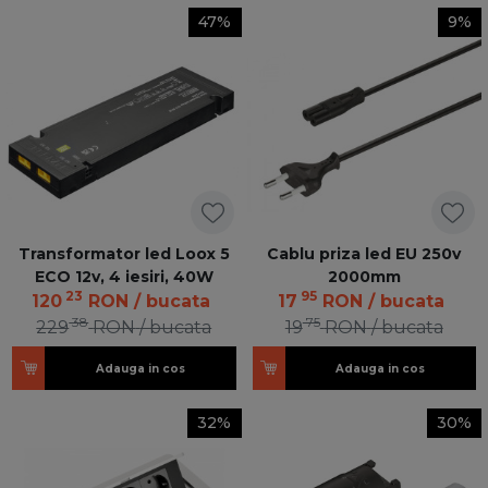
47%
9%
Transformator led Loox 5
Cablu priza led EU 250v
ECO 12v, 4 iesiri, 40W
2000mm
23
95
120
RON
/ bucata
17
RON
/ bucata
38
75
229
RON
/ bucata
19
RON
/ bucata
Adauga in cos
Adauga in cos
32%
30%