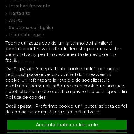
Intrebari frecvente
Harta site
ANPC
Solutionarea litigiilor
Informatii legale
Teonic utilizează cookie-uri (și tehnologii similare)
Cont Client
pentru a conferi website-ului feroshop.ro un caracter
personalizat și pentru o experiență de navigare mai
facilă.
Contul meu
Dacă apăsați “
Accepta toate cookie-urile
”, permiteți
Inregistrare
Teonic să plaseze pe dispozitivul dumneavoastră
Recuperare parola
cookie-uri referitoare la rețelele de socializare, la
Istoric comenzi
publicitate personalizată precum și cookie-uri analitice.
Produse favorite
Puteți afla mai multe detalii cu privire la acest aspect din
Politica de cookies
.
Devino partener
Dacă apăsați “Preferinte cookie-uri”, puteți selecta ce fel
de cookie-uri doriți să permiteți a fi utilizate.
Accepta toate cookie-urile