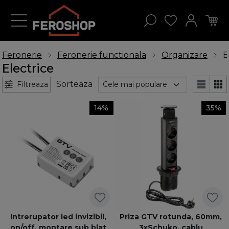
Feronerie
Feronerie functionala
Organizare
E
Electrice
Sorteaza
Filtreaza
14%
35%
Intrerupator led invizibil,
Priza GTV rotunda, 60mm,
on/off, montare sub blat
3xSchuko, cablu