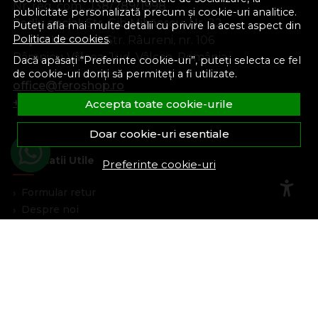
Nr. reg. com.:
J38/289/1998
publicitate personalizată precum și cookie-uri analitice.
Sediu social:
Str. Gib Mihăescu, Nr. 22
Puteți afla mai multe detalii cu privire la acest aspect din
Politica de cookies
.
Depozit central:
Str. Râureni, nr. 106
Râmnicu Vâlcea, Jud. Vâlcea, România
Dacă apăsați “Preferinte cookie-uri”, puteți selecta ce fel
de cookie-uri doriți să permiteți a fi utilizate.
office@feroshop.ro
+40 311 100 277
Accepta toate cookie-urile
Doar cookie-uri esentiale
Informatii Utile
Preferinte cookie-uri
Formular retur
Despre noi
Termeni si conditii
Confidentialitate
Marturiile clientilor
Politica de Cookies
Blog