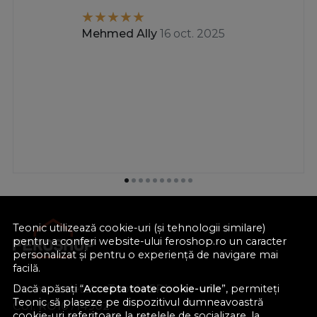
Mehmed Ally
16 oct. 2025
Teonic utilizează cookie-uri (și tehnologii similare)
pentru a conferi website-ului feroshop.ro un caracter
personalizat și pentru o experiență de navigare mai
facilă.
Nume societate:
Teonic SRL
Dacă apăsați “
Accepta toate cookie-urile
”, permiteți
Teonic să plaseze pe dispozitivul dumneavoastră
CUI:
RO10714902
cookie-uri referitoare la rețelele de socializare, la