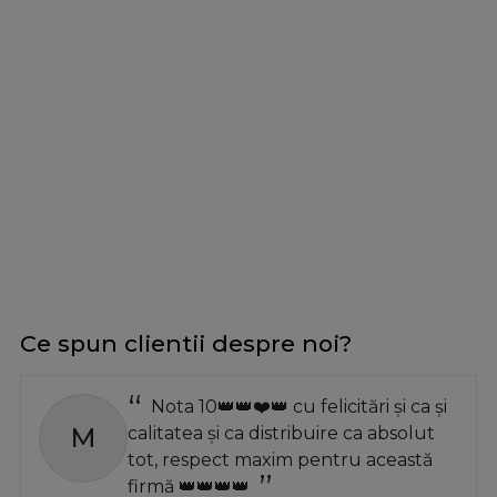
Ce spun clientii despre noi?
Nota 10👑👑❤️👑 cu felicitări și ca și
M
calitatea și ca distribuire ca absolut
tot, respect maxim pentru această
firmă 👑👑👑👑