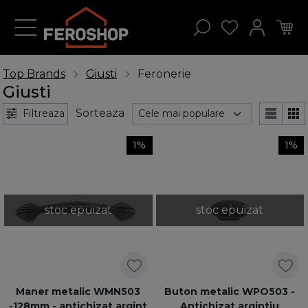
Top Brands
Giusti
Feronerie
Giusti
Sorteaza
Filtreaza
1%
1%
stoc epuizat
stoc epuizat
Maner metalic WMN503
Buton metalic WPO503 -
-128mm - antichizat argint
Antichizat argintiu