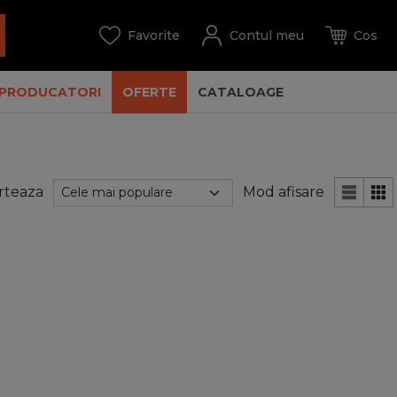
PRODUCATORI
OFERTE
CATALOAGE
rteaza
Mod afisare