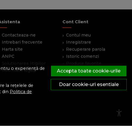
Asistenta
Cont Client
Contacteaza-ne
Contul meu
Intrebari frecvente
Inregistrare
Harta site
Recuperare parola
ANPC
Istoric comenzi
Solutionarea litigiilor
Produse favorite
pentru o experiență de
Informatii legale
Devino partener
Accepta toate cookie-urile
Doar cookie-uri esentiale
e la rețelele de
t din
Politica de