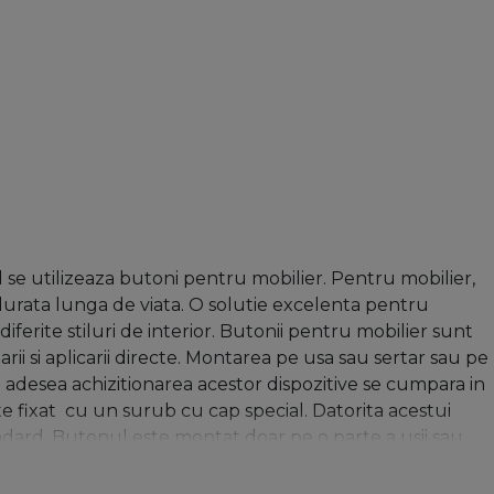
d se utilizeaza butoni pentru mobilier. Pentru mobilier,
o durata lunga de viata. O solutie excelenta pentru
diferite stiluri de interior. Butonii pentru mobilier sunt
arii si aplicarii directe. Montarea pe usa sau sertar sau pe
i adesea achizitionarea acestor dispozitive se cumpara in
e fixat
cu un surub cu cap special. Datorita acestui
andard. Butonul este montat doar pe o parte a usii sau
lita. Cele mai multe modele ale mobilierului vin deja cu
toni includ: aspectul neobisnuit, abilitatea de a utiliza