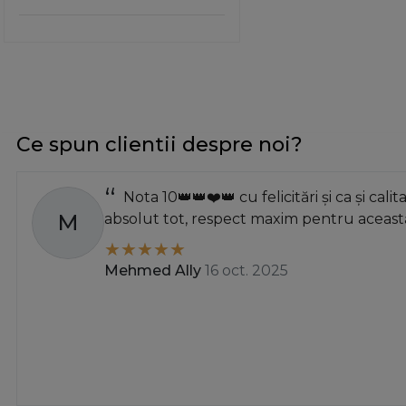
Ce spun clientii despre noi?
Nota 10👑👑❤️👑 cu felicitări și ca și calit
M
absolut tot, respect maxim pentru această
Mehmed Ally
16 oct. 2025