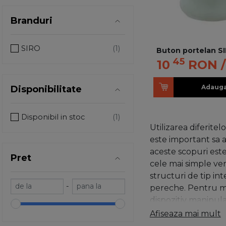
Branduri
SIRO
Buton portelan SI
45
10
RON
Adauga
Disponibilitate
Disponibil in stoc
Utilizarea diferite
este important sa a
aceste scopuri este 
Pret
cele mai simple vers
structuri de tip in
-
pereche. Pentru mon
dispozitiv manipula
sertarului si, pent
Afiseaza mai mult
gauri pentru butoni