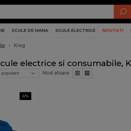
IE
SCULE DE MANA
SCULE ELECTRICE
NOUTATI
ile
Kreg
scule electrice si consumabile, 
Mod afisare
4%