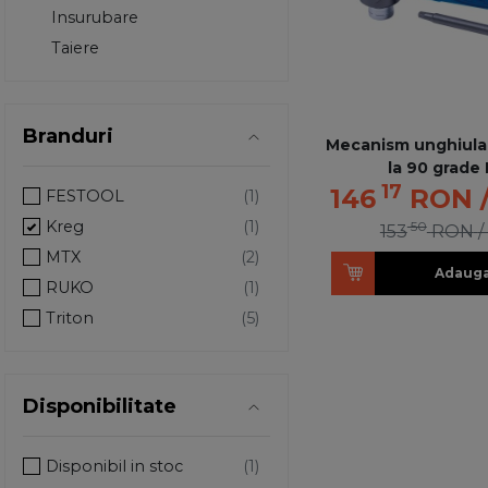
Insurubare
Taiere
Branduri
Mecanism unghiular
la 90 grade
17
146
RON
FESTOOL
Kreg
50
153
RON
/
MTX
Adauga
RUKO
Triton
VOREL
WOLFCRAFT
Disponibilitate
Disponibil in stoc