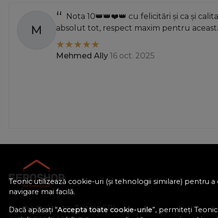
Nota 10👑👑❤️👑 cu felicitări și ca și calit
M
absolut tot, respect maxim pentru această
Mehmed Ally
16 oct. 2025
Teonic utilizează cookie-uri (și tehnologii similare) pentru
navigare mai facilă.
Nume societate:
Teonic SRL
Dacă apăsați “
Accepta toate cookie-urile
”, permiteți Teonic