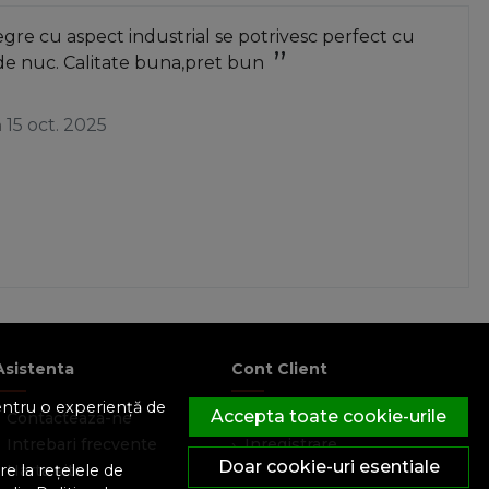
re cu aspect industrial se potrivesc perfect cu
de nuc. Calitate buna,pret bun
a
15 oct. 2025
Asistenta
Cont Client
pentru o experiență de
Accepta toate cookie-urile
Contacteaza-ne
Contul meu
Intrebari frecvente
Inregistrare
Doar cookie-uri esentiale
e la rețelele de
Harta site
Recuperare parola