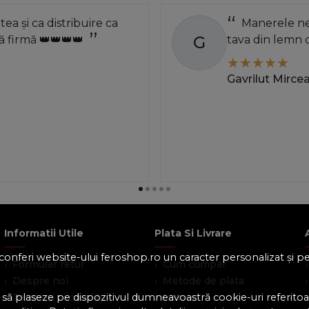
atea și ca distribuire ca
Manerele neg
G
 firmă 👑👑👑👑
tava din lemn 
Gavrilut Mirce
Informatii Utile
Plata Si Livrare
 a conferi website-ului feroshop.ro un caracter personalizat și 
Formular retur
Cum cumpar
Despre noi
Metode de plata
 să plaseze pe dispozitivul dumneavoastră cookie-uri referitoar
Termeni si conditii
Livrare