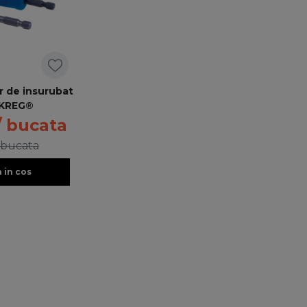
 de insurubat
 KREG®
/ bucata
 bucata
 in cos