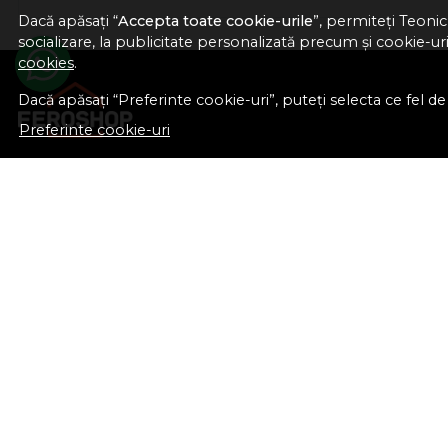
Dacă apăsați “
Accepta toate cookie-urile
”, permiteți Teonic
socializare, la publicitate personalizată precum și cookie-uri 
cookies
.
Dacă apăsați “Preferinte cookie-uri”, puteți selecta ce fel de c
Preferinte cookie-uri
Nume societate:
Teonic SRL
CUI:
RO10714902
Nr. reg. com.:
J38/289/1998
Sediu social:
Str. Gib Mihăescu, Nr. 22
Depozit central:
Str. Râureni, nr. 106
Râmnicu Vâlcea, Jud. Vâlcea, România
office@feroshop.ro
+40 311 100 277