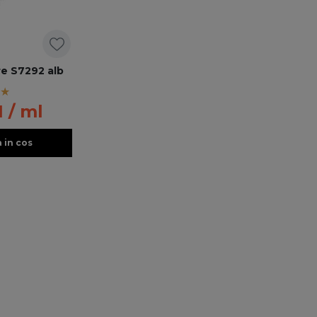
re S7292 alb
N
/ ml
 in cos