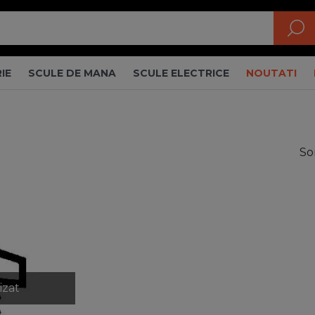
IE
SCULE DE MANA
SCULE ELECTRICE
NOUTATI
So
izat