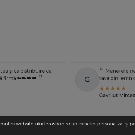
atea și ca distribuire ca
Manerele neg
G
 firmă 👑👑👑👑
tava din lemn 
Gavrilut Mirce
 a conferi website-ului feroshop.ro un caracter personalizat și 