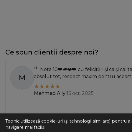
Ce spun clientii despre noi?
Nota 10👑👑❤️👑 cu felicitări și ca și calit
M
absolut tot, respect maxim pentru această
Mehmed Ally
16 oct. 2025
Teonic utilizează cookie-uri (și tehnologii similare) pentru
navigare mai facilă.