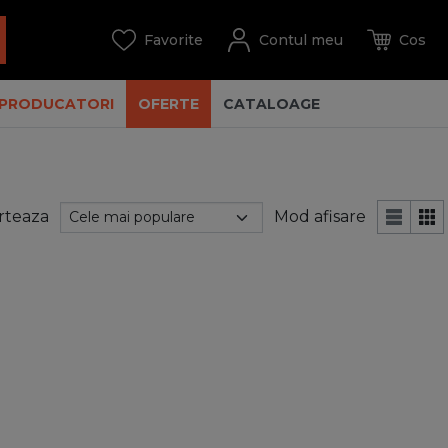
PRODUCATORI
OFERTE
CATALOAGE
rteaza
Mod afisare