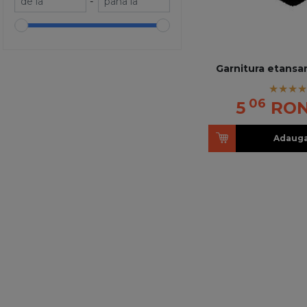
-
Garnitura etansa
06
5
RO
Adauga