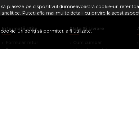
 să plaseze pe dispozitivul dumneavoastră cookie-uri referitoar
analitice. Puteți afla mai multe detalii cu privire la acest aspec
Informatii Utile
Plata Si Livrare
ookie-uri doriți să permiteți a fi utilizate.
Formular retur
Cum cumpar
Despre noi
Metode de plata
Termeni si conditii
Livrare
Politica de garantie si
Confidentialitate
retururi
Marturiile clientilor
Program de loialitate
Politica de Cookies
Blog