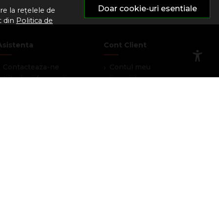
Doar cookie-uri esentiale
e la rețelele de
t din
Politica de
Asistenta
Cont Client
Contacteaza-ne
Contul meu
Intrebari frecvente
Inregistrare
Harta site
Recuperare parola
ANPC
Istoric comenzi
Solutionarea litigiilor
Produse favorite
Informatii legale
Devino partener