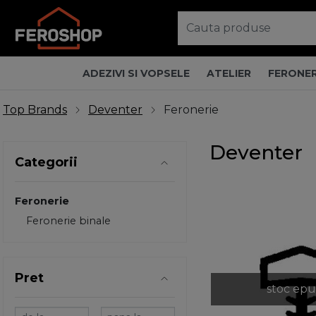
ADEZIVI SI VOPSELE
ATELIER
FERONER
Top Brands
Deventer
Feronerie
Deventer
Categorii
Feronerie
Feronerie binale
Pret
stoc epu