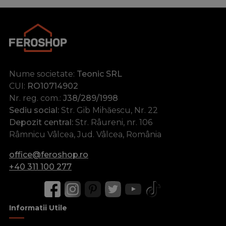
transforma in gluten. In apa rece, glutenul se umfla si
se dizolva cand este incalzit. In stare racita formeaza o
masa gelatinoasa. In solutiile adezive trebuie adaugat
pentaclorfenolat de sodiu antiseptic dizolvat in apa. In
productia de mobilier se utilizeaza uree-formaldehida
si melamina-formaldehida (MF), adezivi poliuretanici,
Nume societate:
Teonic SRL
topituri cu un singur component si sisteme EPI.
CUI:
RO10714902
Amestecul sintetic de uree este produs pe baza rasinii.
Nr. reg. com.:
J38/289/1998
Clorura de amoniu sau solutia de acid oxalic actioneaza
Sediu social:
Str. Gib Mihăescu, Nr. 22
ca un intaritor. Astfel de adezivi sunt adesea modificati
Depozit central:
Str. Râureni, nr. 106
cu adezivi pe baza unei dispersii apoase de acetat de
Râmnicu Vâlcea, Jud. Vâlcea, România
polivinil (PVA).
office@feroshop.ro
+40 311 100 277
Informatii Utile