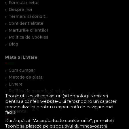
Formular retur
Despre noi
Termeni si conditii
Confidentialitate
Marturiile clientilor
Politica de Cookies
Blog
Plata Si Livrare
Cum cumpar
Metode de plata
Livrare
Politica de garantie si retururi
Teonic utilizează cookie-uri (și tehnologii similare)
Program de loialitate
pentru a conferi website-ului feroshop.ro un caracter
personalizat și pentru o experiență de navigare mai
Asistenta
facilă.
Dacă apăsați “
Accepta toate cookie-urile
”, permiteți
Contacteaza-ne
Teonic să plaseze pe dispozitivul dumneavoastră