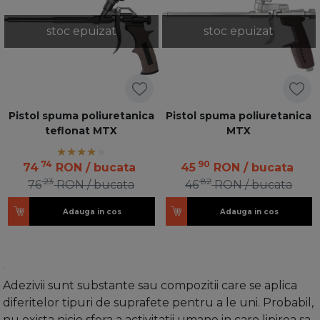
stoc epuizat
stoc epuizat
Pistol spuma poliuretanica
Pistol spuma poliuretanica
teflonat MTX
MTX
74
90
74
RON
/ bucata
45
RON
/ bucata
23
82
76
RON
/ bucata
46
RON
/ bucata
Adauga in cos
Adauga in cos
Adezivii sunt substante sau compozitii care se aplica
diferitelor tipuri de suprafete pentru a le uni. Probabil,
nu exista nicio sfera a activitatii umane in care lipirea sa