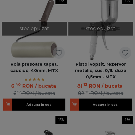
1%
1%
stoc epuizat
stoc epuizat
Rola presoare tapet,
Pistol vopsit, rezervor
cauciuc, 40mm, MTX
metalic, sus, 0,1L duza
0,5mm - MTX
40
13
6
RON
/ bucata
81
RON
/ bucata
52
75
6
RON
/ bucata
82
RON
/ bucata
Adauga in cos
Adauga in cos
1%
1%