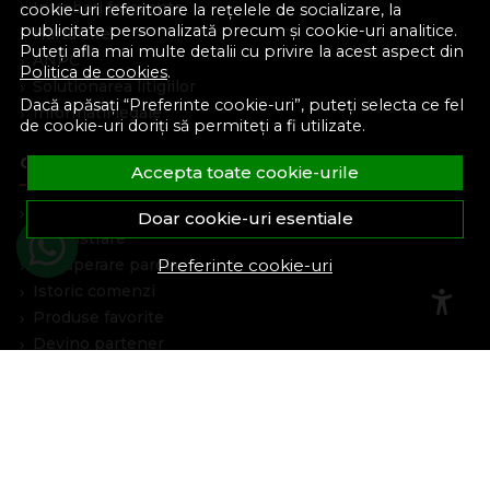
Intrebari frecvente
cookie-uri referitoare la rețelele de socializare, la
publicitate personalizată precum și cookie-uri analitice.
Harta site
Puteți afla mai multe detalii cu privire la acest aspect din
ANPC
Politica de cookies
.
Solutionarea litigiilor
Dacă apăsați “Preferinte cookie-uri”, puteți selecta ce fel
Informatii legale
de cookie-uri doriți să permiteți a fi utilizate.
Cont Client
Accepta toate cookie-urile
Contul meu
Doar cookie-uri esentiale
Inregistrare
Preferinte cookie-uri
Recuperare parola
Istoric comenzi
Produse favorite
Devino partener