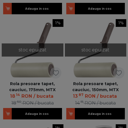
Adauga in cos
Adauga in cos
1%
1%
stoc epuizat
stoc epuizat
Rola presoare tapet,
Rola presoare tapet,
cauciuc, 175mm, MTX
cauciuc, 150mm, MTX
14
87
18
RON
/ bucata
13
RON
/ bucata
50
15
18
RON
/ bucata
14
RON
/ bucata
Adauga in cos
Adauga in cos