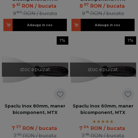
61
97
9
RON
/ bucata
8
RON
/ bucata
80
15
9
RON
/ bucata
9
RON
/ bucata
Adauga in cos
Adauga in cos
1%
1%
stoc epuizat
stoc epuizat
Spaclu inox 80mm, maner
Spaclu inox 60mm, maner
bicomponent, MTX
bicomponent, MTX
37
04
7
RON
/ bucata
7
RON
/ bucata
52
18
7
RON
/ bucata
7
RON
/ bucata