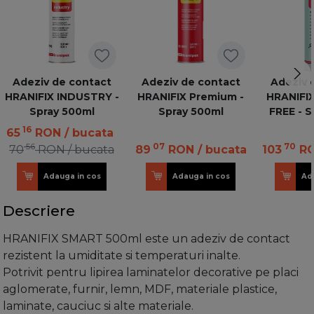
Adeziv de contact
Adeziv de contact
Adeziv 
HRANIFIX INDUSTRY -
HRANIFIX Premium -
HRANIFIX
Spray 500ml
Spray 500ml
FREE - S
16
65
RON
/ bucata
56
07
70
70
RON
/ bucata
89
RON
/ bucata
103
R
Adauga in cos
Adauga in cos
Ad
Descriere
HRANIFIX SMART 500ml este un adeziv de contact
rezistent la umiditate si temperaturi inalte.
Potrivit pentru lipirea laminatelor decorative pe placi
aglomerate, furnir, lemn, MDF, materiale plastice,
laminate, cauciuc si alte materiale.