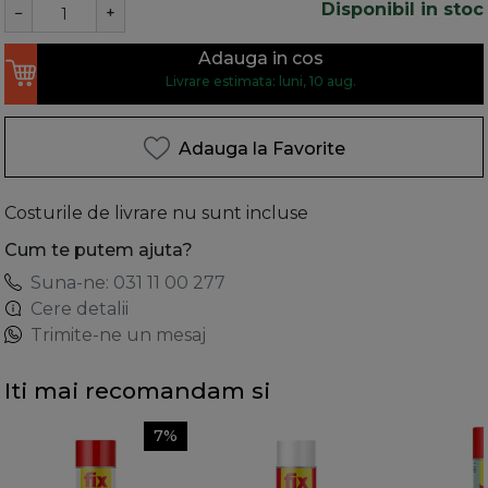
Disponibil in stoc
−
+
Adauga in cos
Livrare estimata: luni, 10 aug.
Adauga la Favorite
Costurile de livrare nu sunt incluse
Cum te putem ajuta?
Suna-ne: 031 11 00 277
Cere detalii
Trimite-ne un mesaj
Iti mai recomandam si
7%