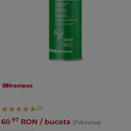
[2]
97
60
RON
/ bucata
(TVA inclus)