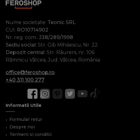
Nume societate:
Teonic SRL
CUI:
RO10714902
Nr. reg. com.:
J38/289/1998
Sediu social:
Str. Gib Mihăescu, Nr. 22
Depozit central:
Str. Râureni, nr. 106
Râmnicu Vâlcea, Jud. Vâlcea, România
office@feroshop.ro
+40 311 100 277
Informatii Utile
Formular retur
Despre noi
Termeni si conditii