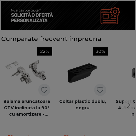
Cumparate frecvent impreuna
22%
30%
Balama aruncatoare
Coltar plastic dublu,
Suport po
GTV inclinata la 90°
negru
4-8mm, 
cu amortizare -
n
lezena