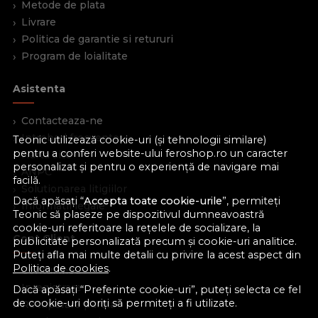
Metode de plata
Livrare
Politica de garantie si retururi
Program de loialitate
Asistenta
Contacteaza-ne
Intrebari frecvente
Teonic utilizează cookie-uri (și tehnologii similare)
pentru a conferi website-ului feroshop.ro un caracter
Harta site
personalizat și pentru o experiență de navigare mai
ANPC
facilă.
Solutionarea litigiilor
Dacă apăsați “
Accepta toate cookie-urile
”, permiteți
Informatii legale
Teonic să plaseze pe dispozitivul dumneavoastră
cookie-uri referitoare la rețelele de socializare, la
Cont Client
publicitate personalizată precum și cookie-uri analitice.
Puteți afla mai multe detalii cu privire la acest aspect din
Politica de cookies
.
Contul meu
Inregistrare
Dacă apăsați “Preferinte cookie-uri”, puteți selecta ce fel
de cookie-uri doriți să permiteți a fi utilizate.
Recuperare parola