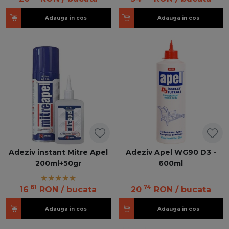
Adauga in cos
Adauga in cos
Adeziv instant Mitre Apel
Adeziv Apel WG90 D3 -
200ml+50gr
600ml
61
74
16
RON
/ bucata
20
RON
/ bucata
Adauga in cos
Adauga in cos