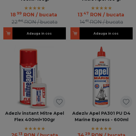
99
47
18
RON
/ bucata
13
RON
/ bucata
86
51
22
RON
/ bucata
14
RON
/ bucata
Adauga in cos
Adauga in cos
Adeziv instant Mitre Apel
Adeziv Apel PA301 PU D4
Flex 400ml+100gr
Marine Express - 600ml
13
29
26
RON
/ bucata
34
RON
/ bucata