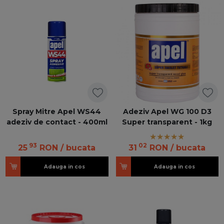
Spray Mitre Apel WS44
Adeziv Apel WG 100 D3
adeziv de contact - 400ml
Super transparent - 1kg
93
02
25
RON
/ bucata
31
RON
/ bucata
Adauga in cos
Adauga in cos