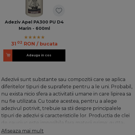
Adeziv Apel PA300 PU D4
Marin - 600ml
02
31
RON
/ bucata
Adauga in cos
Adezivii sunt substante sau compozitii care se aplica
diferitelor tipuri de suprafete pentru a le uni. Probabil,
nu exista nicio sfera a activitatii umane in care lipirea sa
nu fie utilizata. Cu toate acestea, pentru a alege
adezivul potrivit, trebuie sa stii despre principalele
tipuri de adezivi si caracteristicile lor. Productia de clei
de cauciuc este imposibila fara materii prime: gutta-
percha si cauciuc natural. Benzina este utilizata ca
Afiseaza mai mult