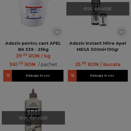
stoc epuizat
Adeziv pentru cant APEL
Adeziv instant Mitre Apel
BK 539 - 25kg
MEGA 500ml+130gr
25
39
RON
/ kg
25
92
981
RON
/ pachet
25
RON
/ bucata
Adauga in cos
Adauga in cos
stoc epuizat