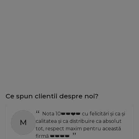
Ce spun clientii despre noi?
Nota 10👑👑❤️👑 cu felicitări și ca și
M
calitatea și ca distribuire ca absolut
tot, respect maxim pentru această
firmă 👑👑👑👑