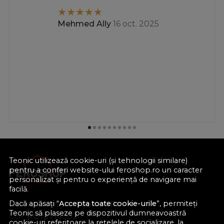
Mehmed Ally
16 oct. 2025
Teonic utilizează cookie-uri (și tehnologii similare)
pentru a conferi website-ului feroshop.ro un caracter
personalizat și pentru o experiență de navigare mai
facilă.
Dacă apăsați “
Accepta toate cookie-urile
”, permiteți
Nume societate:
Teonic SRL
Teonic să plaseze pe dispozitivul dumneavoastră
CUI:
RO10714902
cookie-uri referitoare la rețelele de socializare, la