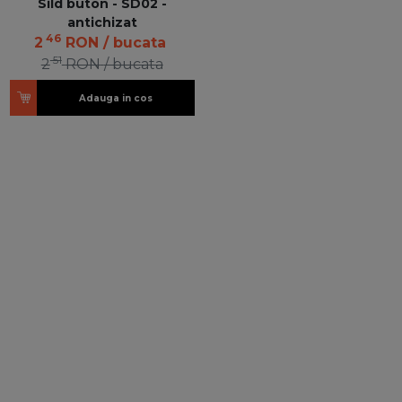
Sild buton - SD02 -
antichizat
46
2
RON
/ bucata
51
2
RON
/ bucata
Adauga in cos