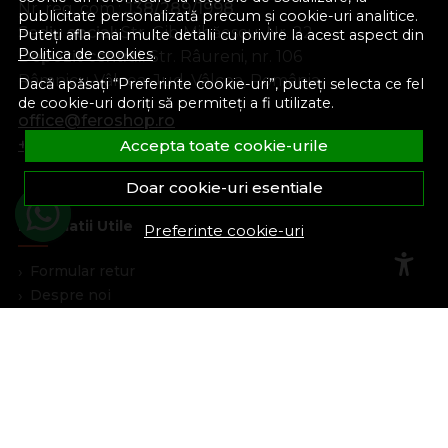
Nr. reg. com.:
J38/289/1998
publicitate personalizată precum și cookie-uri analitice.
Sediu social:
Str. Gib Mihăescu, Nr. 22
Puteți afla mai multe detalii cu privire la acest aspect din
Politica de cookies
.
Depozit central:
Str. Râureni, nr. 106
Râmnicu Vâlcea, Jud. Vâlcea, România
Dacă apăsați “Preferinte cookie-uri”, puteți selecta ce fel
de cookie-uri doriți să permiteți a fi utilizate.
office@feroshop.ro
+40 311 100 277
Accepta toate cookie-urile
Doar cookie-uri esentiale
Informatii Utile
Preferinte cookie-uri
Formular retur
Despre noi
Termeni si conditii
Confidentialitate
Marturiile clientilor
Politica de Cookies
Blog