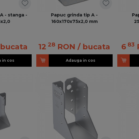
A - stanga -
Papuc grinda tip A -
Pa
x2,0
160x170x75x2,0 mm
2
28
83
 bucata
12
RON
/ bucata
6
 in cos
Adauga in cos