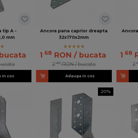
 tip A -
Ancora pana caprior dreapta
Ancora
2,0 mm
32x170x2mm
68
68
 bucata
1
RON
/ bucata
1
49
bucata
2
RON
/ bucata
2
 in cos
Adauga in cos
20%