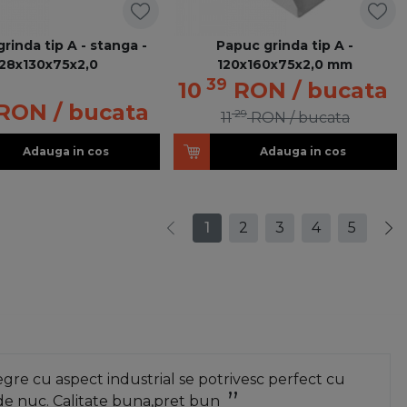
rinda tip A - stanga -
Papuc grinda tip A -
28x130x75x2,0
120x160x75x2,0 mm
39
10
RON
/ bucata
RON
/ bucata
29
11
RON
/ bucata
Adauga in cos
Adauga in cos
1
2
3
4
5
re cu aspect industrial se potrivesc perfect cu
de nuc. Calitate buna,pret bun