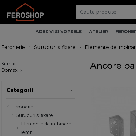
ADEZIVI SI VOPSELE
ATELIER
FERONER
Feronerie
Suruburi si fixare
Elemente de imbina
Ancore pa
Sumar
Domax
Categorii
Feronerie
Suruburi si fixare
Elemente de imbinare
lemn