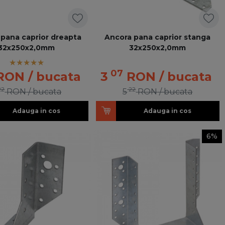
 pana caprior dreapta
Ancora pana caprior stanga
32x250x2,0mm
32x250x2,0mm
07
RON
/ bucata
3
RON
/ bucata
22
22
RON
/ bucata
5
RON
/ bucata
Adauga in cos
Adauga in cos
6%