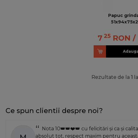
Papuc grinda
51x94x75x
25
7
RON
/
Adauga
Rezultate de la
1
l
Ce spun clientii despre noi?
Nota 10👑👑❤️👑 cu felicitări și ca și calit
M
absolut tot, respect maxim pentru această