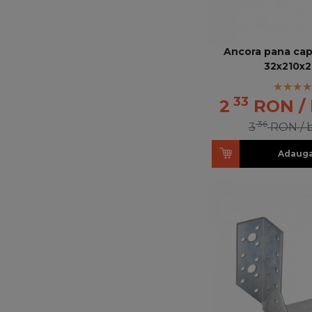
Ancora pana cap
32x210x
33
2
RON
/
36
3
RON
/ 
Adauga