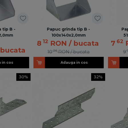
 tip B -
Papuc grinda tip B -
Pa
2,0mm
100x140x2,0mm
5
12
62
8
RON
/ bucata
7
 bucata
26
10
RON
/ bucata
9
 in cos
Adauga in cos
30%
32%