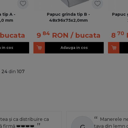
 tip A -
Papuc grinda tip B -
Papuc g
2,0 mm
48x96x75x2,0mm
84
70
 bucata
9
RON
/ bucata
8
 in cos
Adauga in cos
a
24
din
107
atea și ca distribuire ca
Manerele neg
G
 firmă 👑👑👑👑
tava din lemn 