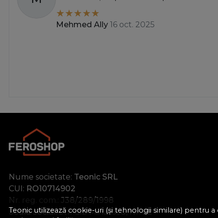
Mehmed Ally
16 oct. 2025
Nume societate:
Teonic SRL
CUI:
RO10714902
Nr. reg. com.:
J38/289/1998
Teonic utilizează cookie-uri (și tehnologii similare) pentru
Sediu social:
Str. Gib Mihăescu, Nr. 22