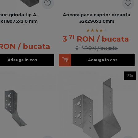
puc grinda tip A -
Ancora pana caprior dreapta
5x118x75x2,0 mm
32x290x2,0mm
71
3
RON
/ bucata
RON
/ bucata
41
6
RON
/ bucata
Adauga in cos
Adauga in cos
7%