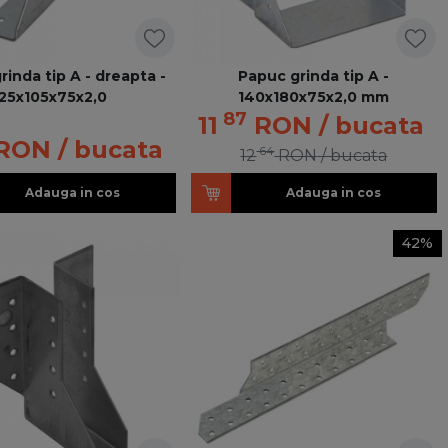
rinda tip A - dreapta -
Papuc grinda tip A -
25x105x75x2,0
140x180x75x2,0 mm
87
11
RON
/ bucata
RON
/ bucata
64
12
RON
/ bucata
Adauga in cos
Adauga in cos
42%