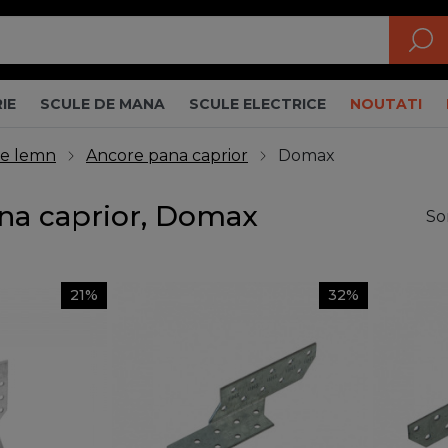
IE
SCULE DE MANA
SCULE ELECTRICE
NOUTATI
re lemn
Ancore pana caprior
Domax
na caprior, Domax
So
21%
32%