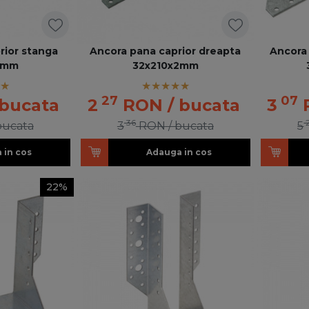
rior stanga
Ancora pana caprior dreapta
Ancora
2mm
32x210x2mm
27
07
 bucata
2
RON
/ bucata
3
36
bucata
3
RON
/ bucata
5
 in cos
Adauga in cos
22%