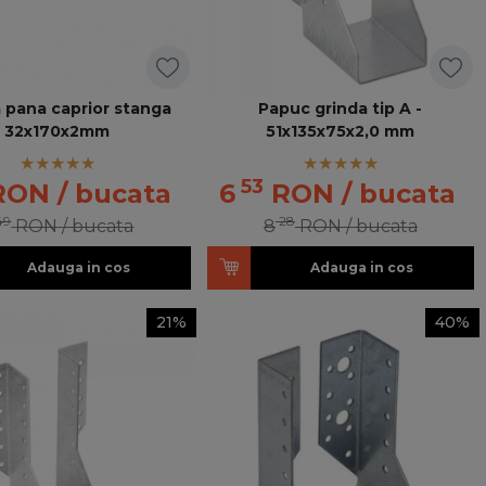
 pana caprior stanga
Papuc grinda tip A -
32x170x2mm
51x135x75x2,0 mm
53
RON
/ bucata
6
RON
/ bucata
49
28
RON
/ bucata
8
RON
/ bucata
Adauga in cos
Adauga in cos
21%
40%