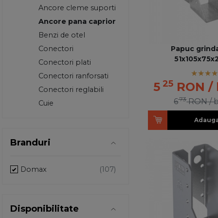
Ancore cleme suporti
Ancore pana caprior
Benzi de otel
Papuc grinda
Conectori
51x105x75x
Conectori plati
Conectori ranforsati
25
5
RON
/
Conectori reglabili
73
6
RON
/ 
Cuie
Adauga
Branduri
Domax
Disponibilitate