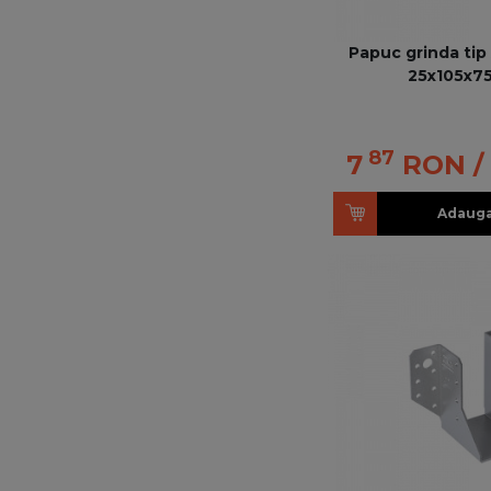
Papuc grinda tip 
25x105x75
87
7
RON
/
Adauga