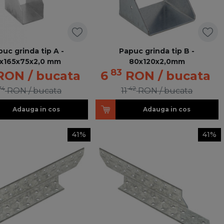
puc grinda tip A -
Papuc grinda tip B -
1x165x75x2,0 mm
80x120x2,0mm
83
RON
/ bucata
6
RON
/ bucata
74
42
RON
/ bucata
11
RON
/ bucata
Adauga in cos
Adauga in cos
41%
41%