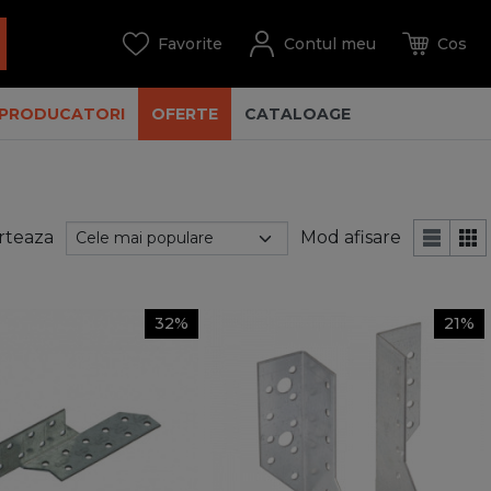
PRODUCATORI
OFERTE
CATALOAGE
rteaza
Mod afisare
32%
21%