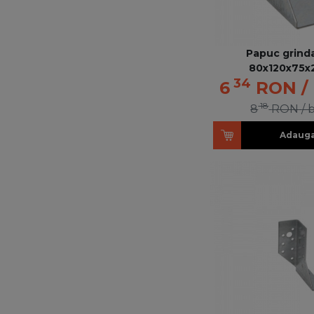
Papuc grinda
80x120x75x
34
6
RON
/
18
8
RON
/ 
Adauga