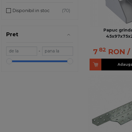
Disponibil in stoc
Papuc grinda
Pret
45x97x75x
82
7
RON
/
-
Adauga