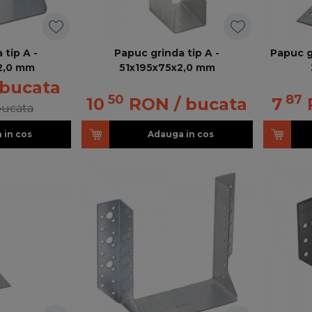
 tip A -
Papuc grinda tip A -
Papuc g
2,0 mm
51x195x75x2,0 mm
 bucata
50
87
10
RON
/ bucata
7
bucata
 in cos
Adauga in cos