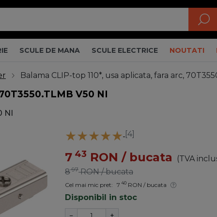
IE
SCULE DE MANA
SCULE ELECTRICE
NOUTATI
er
Balama CLIP-top 110*, usa aplicata, fara arc, 70T3
c, 70T3550.TLMB V50 NI
 NI
[4]
43
7
RON
/ bucata
(TVA inclu
97
8
RON
/ bucata
40
Cel mai mic pret:
7
RON
/ bucata
Disponibil in stoc
−
+