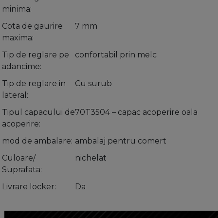
minima
Cota de gaurire
7 mm
maxima
Tip de reglare pe
confortabil prin melc
adancime
Tip de reglare in
Cu surub
lateral
Tipul capacului de
70T3504 – capac acoperire oala
acoperire
mod de ambalare
ambalaj pentru comert
Culoare/
nichelat
Suprafata
Livrare locker
Da