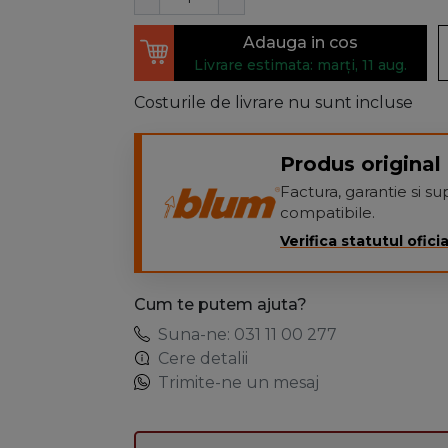
Adauga in cos
Livrare estimata: marți, 11 aug.
Costurile de livrare nu sunt incluse
Produs original 
Factura, garantie si 
compatibile.
Verifica statutul oficia
Cum te putem ajuta?
Suna-ne: 031 11 00 277
Cere detalii
Trimite-ne un mesaj