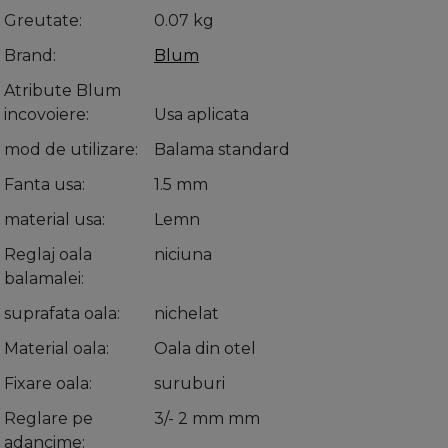
Greutate
0.07 kg
Brand
Blum
Atribute Blum
incovoiere
Usa aplicata
mod de utilizare
Balama standard
Fanta usa
1.5 mm
material usa
Lemn
Reglaj oala
niciuna
balamalei
suprafata oala
nichelat
Material oala
Oala din otel
Fixare oala
suruburi
Reglare pe
3/- 2 mm mm
adancime