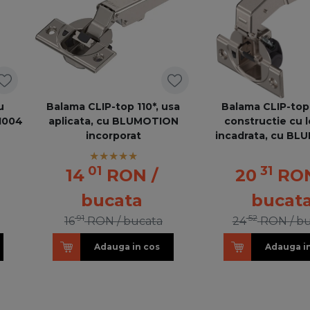
u
Balama CLIP-top 110*, usa
Balama CLIP-top 
.1004
aplicata, cu BLUMOTION
constructie cu 
incorporat
incadrata, cu B
79B9550 MB V
01
31
14
RON
/
20
RO
bucata
bucat
91
52
16
RON
/ bucata
24
RON
/ b
Adauga in cos
Adauga i