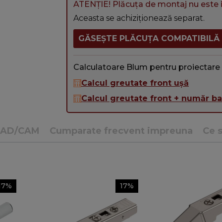
ATENȚIE! Plăcuța de montaj nu este i
Aceasta se achiziționează separat.
GĂSEȘTE PLĂCUȚA COMPATIBILĂ
Calculatoare Blum pentru proiectare
Calcul greutate front ușă
Calcul greutate front + număr b
CAD/CAM
Cumparate frecvent impreuna
Ce s
17%
17%