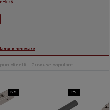
nclusă.
alamale necesare
pun clientii
Produse populare
17%
17%