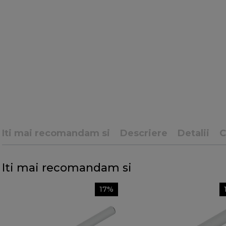
Iti mai recomandam si
Descriere
Detalii
Iti mai recomandam si
17%