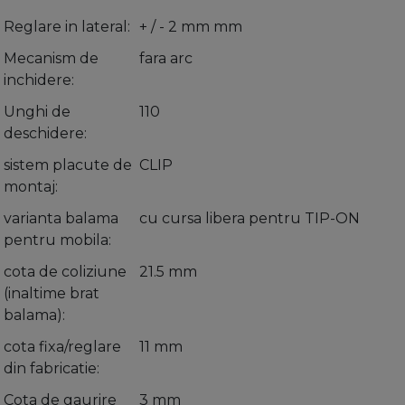
Reglare in lateral
+ / - 2 mm mm
Mecanism de
fara arc
inchidere
Unghi de
110
deschidere
sistem placute de
CLIP
montaj
varianta balama
cu cursa libera pentru TIP-ON
pentru mobila
cota de coliziune
21.5 mm
(inaltime brat
balama)
cota fixa/reglare
11 mm
din fabricatie
Cota de gaurire
3 mm