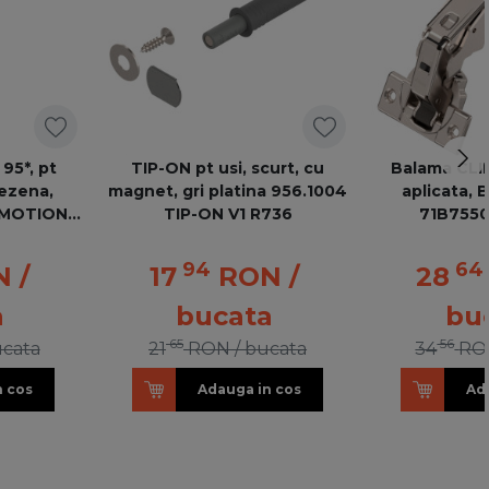
95*, pt
TIP-ON pt usi, scurt, cu
Balama CLIP
lezena,
magnet, gri platina 956.1004
aplicata,
LUMOTION
TIP-ON V1 R736
71B7550
50 NI
94
64
N
/
17
RON
/
28
a
bucata
bu
65
56
ucata
21
RON
/ bucata
34
RO
n cos
Adauga in cos
Ad