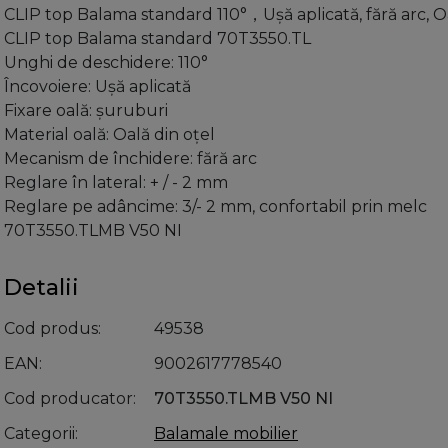
CLIP top Balama standard 110°，Uşă aplicată, fără arc, O
CLIP top Balama standard 70T3550.TL
Unghi de deschidere: 110°
Încovoiere: Uşă aplicată
Fixare oală: şuruburi
Material oală: Oală din oţel
Mecanism de închidere: fără arc
Reglare în lateral: + / - 2 mm
Reglare pe adâncime: 3/- 2 mm, confortabil prin melc
70T3550.TLMB V50 NI
Detalii
Cod produs
49538
EAN
9002617778540
Cod producator
70T3550.TLMB V50 NI
Categorii
Balamale mobilier