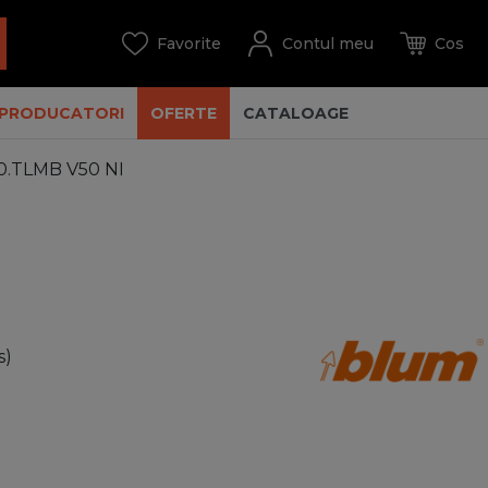
PRODUCATORI
OFERTE
CATALOAGE
550.TLMB V50 NI
s)