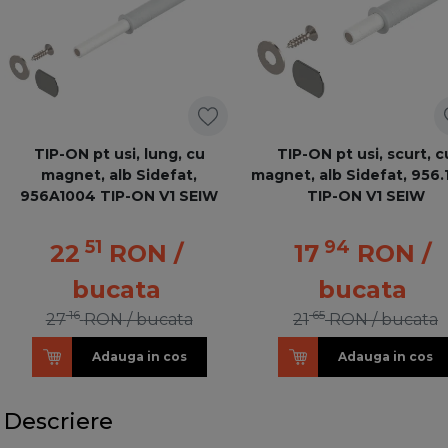
TIP-ON pt usi, lung, cu
TIP-ON pt usi, scurt, c
magnet, alb Sidefat,
magnet, alb Sidefat, 956
956A1004 TIP-ON V1 SEIW
TIP-ON V1 SEIW
51
94
22
RON
/
17
RON
/
bucata
bucata
16
65
27
RON
/ bucata
21
RON
/ bucata
Adauga in cos
Adauga in cos
Descriere