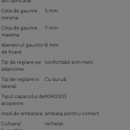
din fabricatie
Cota de gaurire
3 mm
minima
Cota de gaurire
7 mm
maxima
diametrul gaurilor
8 mm
de fixare
Tip de reglare pe
confortabil prin melc
adancime
Tip de reglare in
Cu surub
lateral
Tipul capacului de
90M2503
acoperire
mod de ambalare
ambalaj pentru comert
Culoare/
nichelat