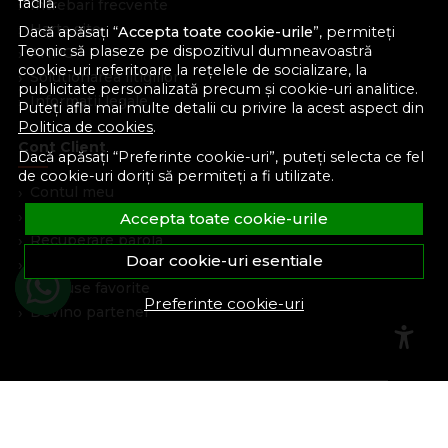
facilă.
Intrebari frecvente
Harta site
Dacă apăsați “
Accepta toate cookie-urile
”, permiteți
Teonic să plaseze pe dispozitivul dumneavoastră
ANPC
cookie-uri referitoare la rețelele de socializare, la
Solutionarea litigiilor
publicitate personalizată precum și cookie-uri analitice.
Informatii legale
Puteți afla mai multe detalii cu privire la acest aspect din
Politica de cookies
.
Cont Client
Dacă apăsați “Preferinte cookie-uri”, puteți selecta ce fel
de cookie-uri doriți să permiteți a fi utilizate.
Contul meu
Inregistrare
Accepta toate cookie-urile
Recuperare parola
Doar cookie-uri esentiale
Istoric comenzi
Produse favorite
Preferinte cookie-uri
Devino partener