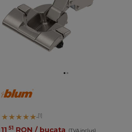
[1]
51
11
RON
/ bucata
(TVA inclus)