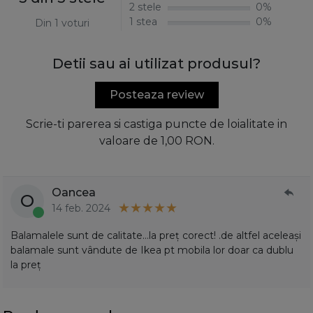
2 stele
0%
1 stea
0%
Din 1 voturi
Detii sau ai utilizat produsul?
Posteaza review
Scrie-ti parerea si castiga puncte de loialitate in
valoare de 1,00 RON.
Oancea
O
14 feb. 2024
Balamalele sunt de calitate…la preț corect! .de altfel aceleași
balamale sunt vândute de Ikea pt mobila lor doar ca dublu
la preț