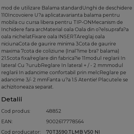
mod de utilizare Balama standardUnghi de deschidere
110Incovoiere U?a aplicatavarianta balama pentru
mobila cu cursa libera pentru TIP-ONMecanism de
Inchidere fara arcMaterial oala Oala din o?elsuprafa?a
oala nichelatFixare oala INSERTAreglaj oala
niciunaCota de gaurire minima 3Cota de gaurire
maxima 7cota de coliziune (Inal?ime bra? balama)
21.5cota fixa/reglare din fabrica?ie 11modul reglarii In
lateral Cu ?urubReglare In lateral + / - 2 mmmodul
reglarii In adancime confortabil prin melcReglare pe
adancime 3/- 2 mmFanta u?a 1.5 Atentie! Placutele se
achizitoneaza separat.
Detalii
Cod produs
48852
EAN
9002617778564
Cod producator
70T3590.TLMB V50 NI