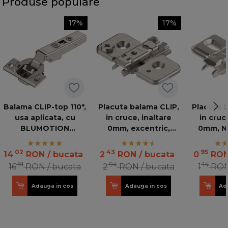
Produse populare
17%
17%
Balama CLIP-top 110*,
Placuta balama CLIP,
Placuta 
usa aplicata, cu
in cruce, inaltare
in cruc
BLUMOTION
0mm, excentric,
0mm, NI
incorporat
nichelata 173H7100
02
43
95
14
RON
/ bucata
2
RON
/ bucata
0
RO
91
94
14
16
RON
/ bucata
2
RON
/ bucata
1
RO
Adauga in cos
Adauga in cos
Ad