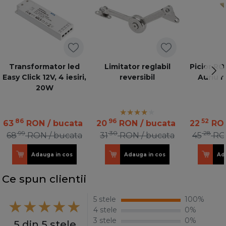
Transformator led
Limitator reglabil
Picior R
Easy Click 12V, 4 iesiri,
reversibil
Auriu r
20W
86
96
52
63
RON
/ bucata
20
RON
/ bucata
22
RO
99
30
28
68
RON
/ bucata
31
RON
/ bucata
45
RO
Adauga in cos
Adauga in cos
Ad
Ce spun clientii
5 stele
100%
4 stele
0%
3 stele
0%
5 din 5 stele