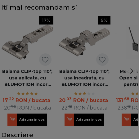
Iti mai recomandam si
17%
9%
Balama CLIP-top 110*,
Balama CLIP-top 110*,
Mecanis
usa aplicata, cu
usa incadrata, cu
Open si 
BLUMOTION incorp
BLUMOTION incorp
pentru
INSERTA 71B3590 MB
INSERTA 71B3790 MB
mo
V250 NI
V250 NI
22
03
68
17
RON
/ bucata
20
RON
/ bucata
131
RO
76
18
15
20
RON
/ bucata
22
RON
/ bucata
236
R
Adauga in cos
Adauga in cos
Ad
Descriere