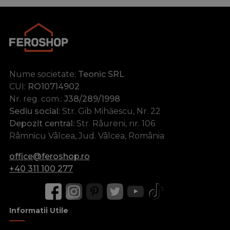
Nume societate:
Teonic SRL
CUI:
RO10714902
Nr. reg. com.:
J38/289/1998
Sediu social:
Str. Gib Mihăescu, Nr. 22
Depozit central:
Str. Râureni, nr. 106
Râmnicu Vâlcea, Jud. Vâlcea, România
office@feroshop.ro
+40 311 100 277
Informatii Utile