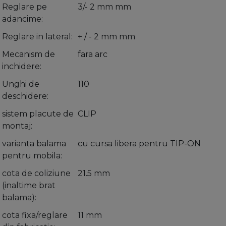
Reglare pe
3/- 2 mm mm
adancime
Reglare in lateral
+ / - 2 mm mm
Mecanism de
fara arc
inchidere
Unghi de
110
deschidere
sistem placute de
CLIP
montaj
varianta balama
cu cursa libera pentru TIP-ON
pentru mobila
cota de coliziune
21.5 mm
(inaltime brat
balama)
cota fixa/reglare
11 mm