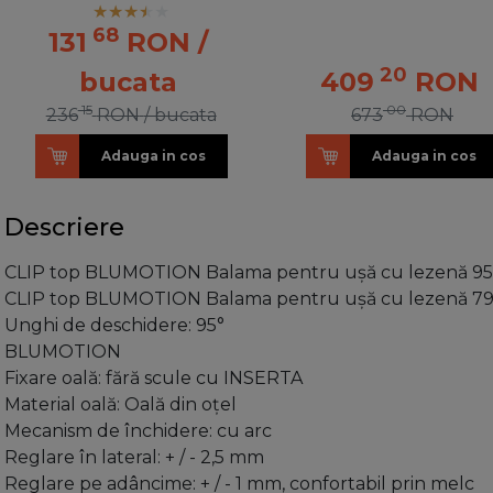
68
131
RON
/
20
bucata
409
RON
15
00
236
RON
/ bucata
673
RON
Adauga in cos
Adauga in cos
Descriere
CLIP top BLUMOTION Balama pentru uşă cu lezenă 95°, 
CLIP top BLUMOTION Balama pentru uşă cu lezenă 7
Unghi de deschidere: 95°
BLUMOTION
Fixare oală: fără scule cu INSERTA
Material oală: Oală din oţel
Mecanism de închidere: cu arc
Reglare în lateral: + / - 2,5 mm
Reglare pe adâncime: + / - 1 mm, confortabil prin melc