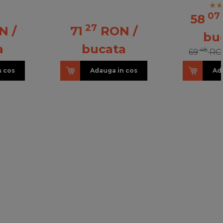
24-
07
58
27
N
/
71
RON
/
bu
a
bucata
48
69
RO
n cos
Adauga in cos
Ad