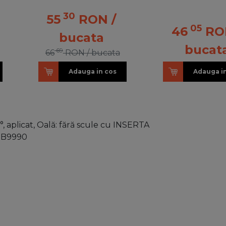
30
55
RON
/
05
46
RO
bucata
bucat
69
66
RON
/ bucata
Adauga in cos
Adauga i
aplicat, Oală: fără scule cu INSERTA
9B9990