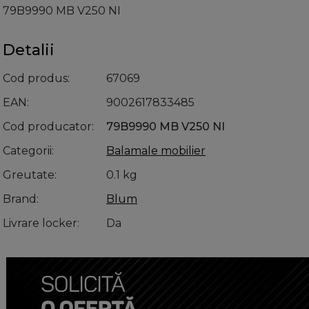
79B9990 MB V250 NI
Detalii
Cod produs
67069
EAN
9002617833485
Cod producator
79B9990 MB V250 NI
Categorii
Balamale mobilier
Greutate
0.1 kg
Brand
Blum
Livrare locker
Da