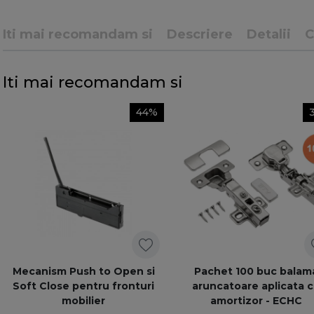
Iti mai recomandam si
Descriere
Detalii
Iti mai recomandam si
44%
Mecanism Push to Open si
Pachet 100 buc balam
Soft Close pentru fronturi
aruncatoare aplicata 
mobilier
amortizor - ECHC