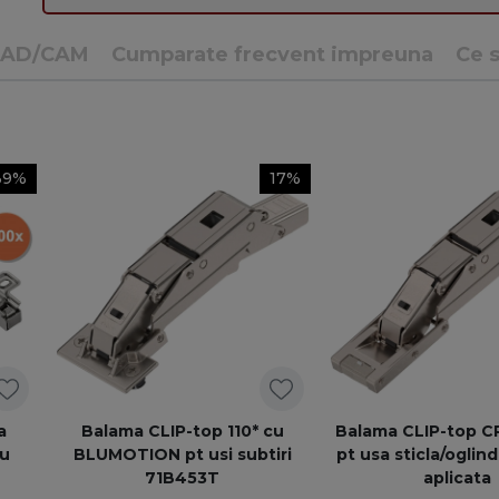
CAD/CAM
Cumparate frecvent impreuna
Ce s
39%
17%
a
Balama CLIP-top 110* cu
Balama CLIP-top 
cu
BLUMOTION pt usi subtiri
pt usa sticla/oglind
71B453T
aplicata