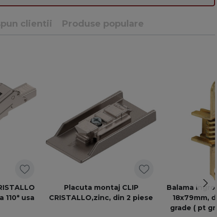
pun clientii
Produse populare
CRISTALLO
Placuta montaj CLIP
Balama ingro
a 110* usa
CRISTALLO,zinc, din 2 piese
18x79mm, d
grade ( pt g