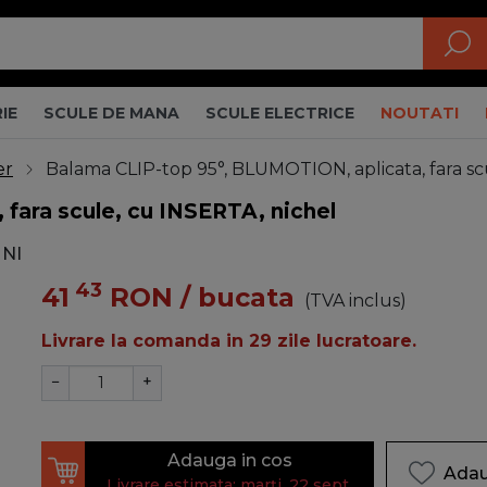
IE
SCULE DE MANA
SCULE ELECTRICE
NOUTATI
er
Balama CLIP-top 95°, BLUMOTION, aplicata, fara sc
fara scule, cu INSERTA, nichel
 NI
43
41
RON
/ bucata
(TVA inclus)
Livrare la comanda in 29 zile lucratoare.
−
+
Adauga in cos
Adau
Livrare estimata: marți, 22 sept.