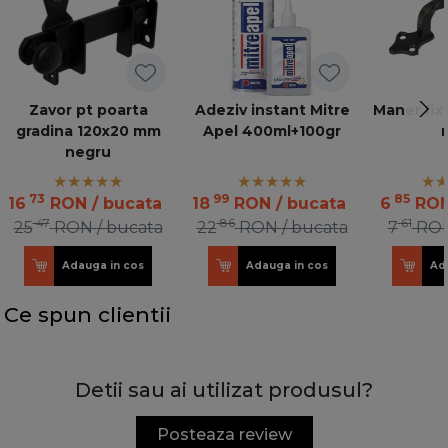
Zavor pt poarta
Adeziv instant Mitre
Maner fix
gradina 120x20 mm
Apel 400ml+100gr
negru
73
99
85
16
RON
/ bucata
18
RON
/ bucata
6
RO
47
86
61
25
RON
/ bucata
22
RON
/ bucata
7
RO
Adauga in cos
Adauga in cos
Ad
Ce spun clientii
Detii sau ai utilizat produsul?
Posteaza review