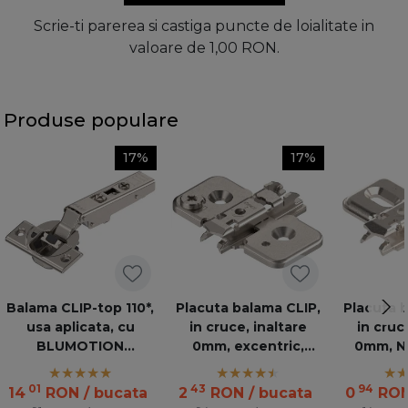
Scrie-ti parerea si castiga puncte de loialitate in
valoare de 1,00 RON.
Produse populare
17%
17%
Balama CLIP-top 110*,
Placuta balama CLIP,
Placuta 
usa aplicata, cu
in cruce, inaltare
in cruc
BLUMOTION
0mm, excentric,
0mm, NI
incorporat
nichelata 173H7100
01
43
94
14
RON
/ bucata
2
RON
/ bucata
0
RO