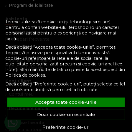
Program de loialitate
Asistenta
Teonic utilizează cookie-uri (și tehnologii similare)
pentru a conferi website-ului feroshop.ro un caracter
Contacteaza-ne
personalizat și pentru o experiență de navigare mai
facilă.
Intrebari frecvente
Harta site
Dacă apăsați “
Accepta toate cookie-urile
”, permiteți
Teonic să plaseze pe dispozitivul dumneavoastră
ANPC
cookie-uri referitoare la rețelele de socializare, la
Solutionarea litigiilor
publicitate personalizată precum și cookie-uri analitice.
Informatii legale
Puteți afla mai multe detalii cu privire la acest aspect din
Politica de cookies
.
Cont Client
Dacă apăsați “Preferinte cookie-uri”, puteți selecta ce fel
de cookie-uri doriți să permiteți a fi utilizate.
Contul meu
Inregistrare
Accepta toate cookie-urile
Recuperare parola
Doar cookie-uri esentiale
Istoric comenzi
Produse favorite
Preferinte cookie-uri
Devino partener