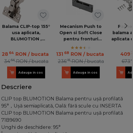
Balama CLIP-top 155°
Mecanism Push to
Pachet
usa aplicata,
Open si Soft Close
balama a
BLUMOTION ,
pentru fronturi
aplicata 
71B7550 Nichelata
mobilier
- 
64
68
28
RON
/ bucata
131
RON
/ bucata
409
56
15
34
RON
/ bucata
236
RON
/ bucata
673
Adauga in cos
Adauga in cos
Ad
Descriere
CLIP top BLUMOTION Balama pentru uşă profilată
95°，Uşă semiaplicată, Oală: fără scule cu INSERTA
CLIP top BLUMOTION Balama pentru uşă profilată
71B9690
Unghi de deschidere: 95°