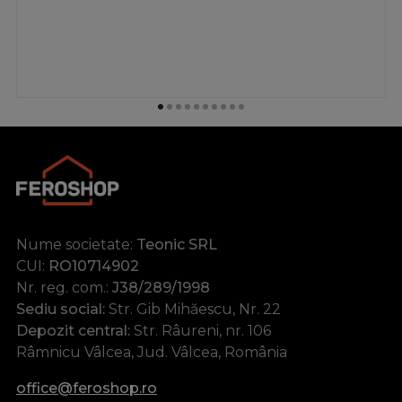
Nume societate:
Teonic SRL
CUI:
RO10714902
Nr. reg. com.:
J38/289/1998
Sediu social:
Str. Gib Mihăescu, Nr. 22
Depozit central:
Str. Râureni, nr. 106
Râmnicu Vâlcea, Jud. Vâlcea, România
office@feroshop.ro