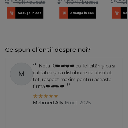
91
94
14
16
RON
/ bucata
2
RON
/ bucata
1
RO
Adauga in cos
Adauga in cos
Ad
Ce spun clientii despre noi?
Nota 10👑👑❤️👑 cu felicitări și ca și
M
calitatea și ca distribuire ca absolut
tot, respect maxim pentru această
firmă 👑👑👑👑
Mehmed Ally
16 oct. 2025