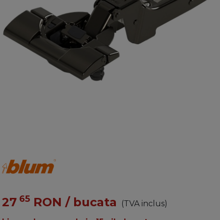
65
27
RON
/ bucata
(TVA inclus)