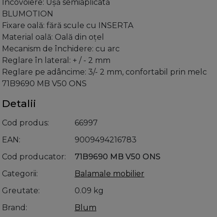
Încovoiere: Uşă semiaplicată
BLUMOTION
Fixare oală: fără scule cu INSERTA
Material oală: Oală din oţel
Mecanism de închidere: cu arc
Reglare în lateral: + / - 2 mm
Reglare pe adâncime: 3/- 2 mm, confortabil prin melc
71B9690 MB V50 ONS
Detalii
Cod produs
66997
EAN
9009494216783
Cod producator
71B9690 MB V50 ONS
Categorii
Balamale mobilier
Greutate
0.09 kg
Brand
Blum