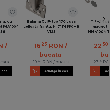
ung, cu
Balama CLIP-top 170°, usa
TIP-ON pt 
, 956A1004
aplicata franta, NI 71T6550MB
magnet, a
736
V125
956A1004 T
23
50
N
/
16
RON
/
22
a
bucata
bu
60
16
ucata
19
RON
/ bucata
27
RO
n cos
Adauga in cos
Ad