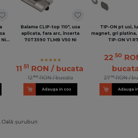
a
Balama CLIP-top 110*, usa
TIP-ON pt usi, l
usa
aplicata, fara arc, inserta
magnet, gri platina
 NI
70T3590 TLMB V50 NI
TIP-ON V1 R
50
22
RO
51
11
RON
/ bucata
bucat
83
16
12
RON
/ bucata
27
RON
/ b
Adauga in cos
Adauga i
 Oală: şuruburi