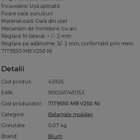
Încovoiere: Uşă aplicată
Fixare oală: şuruburi
Material oală: Oală din oţel
Mecanism de închidere: cu arc
Reglare în lateral: + / - 2 mm
Reglare pe adâncime: 3/- 2 mm, confortabil prin melc
71T9550 MB V250 NI
Detalii
Cod produs
43926
EAN
9002617451153
Cod producator
71T9550 MB V250 NI
Categorii
Balamale mobilier
Greutate
0.07 kg
Brand
Blum