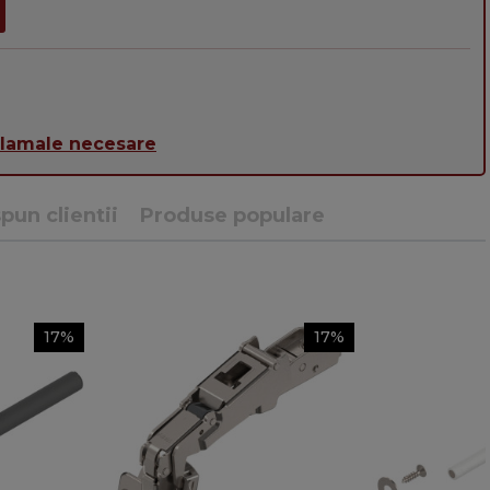
alamale necesare
pun clientii
Produse populare
17%
17%