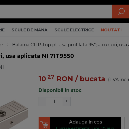
IE
SCULE DE MANA
SCULE ELECTRICE
NOUTATI
er
Balama CLIP-top pt usa profilata 95*,suruburi, usa 
i, usa aplicata NI 71T9550
NI
27
10
RON
/ bucata
(TVA incl
Disponibil in stoc
−
+
Adauga in cos
Livrare estimata: luni, 10 aug.