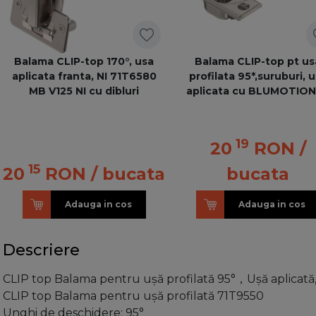
Balama CLIP-top 170°, usa
Balama CLIP-top pt us
aplicata franta, NI 71T6580
profilata 95*,suruburi, 
MB V125 NI cu dibluri
aplicata cu BLUMOTION
71B9550
19
20
RON
/
15
20
RON
/ bucata
bucata
Adauga in cos
Adauga in cos
Descriere
CLIP top Balama pentru uşă profilată 95°，Uşă aplicată,
CLIP top Balama pentru uşă profilată 71T9550
Unghi de deschidere: 95°