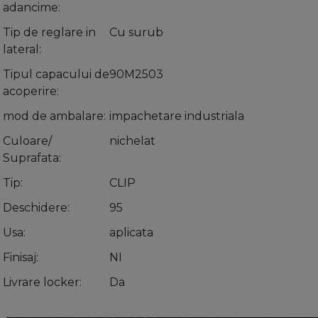
adancime
Tip de reglare in
Cu surub
lateral
Tipul capacului de
90M2503
acoperire
mod de ambalare
impachetare industriala
Culoare/
nichelat
Suprafata
Tip
CLIP
Deschidere
95
Usa
aplicata
Finisaj
NI
Livrare locker
Da