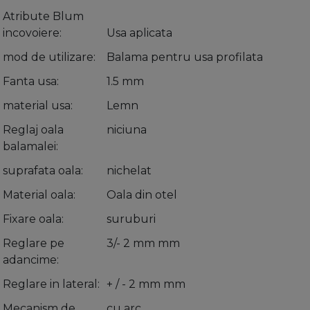
Atribute Blum
incovoiere
Usa aplicata
mod de utilizare
Balama pentru usa profilata
Fanta usa
1.5 mm
material usa
Lemn
Reglaj oala
niciuna
balamalei
suprafata oala
nichelat
Material oala
Oala din otel
Fixare oala
suruburi
Reglare pe
3/- 2 mm mm
adancime
Reglare in lateral
+ / - 2 mm mm
Mecanism de
cu arc