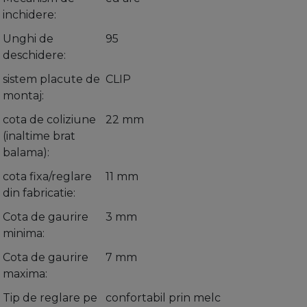
inchidere
Unghi de
95
deschidere
sistem placute de
CLIP
montaj
cota de coliziune
22 mm
(inaltime brat
balama)
cota fixa/reglare
11 mm
din fabricatie
Cota de gaurire
3 mm
minima
Cota de gaurire
7 mm
maxima
Tip de reglare pe
confortabil prin melc