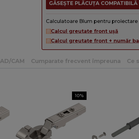
GĂSEȘTE PLĂCUȚA COMPATIBILĂ
Calculatoare Blum pentru proiectare
Calcul greutate front ușă
Calcul greutate front + număr b
CAD/CAM
Cumparate frecvent impreuna
Ce s
10%