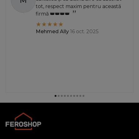
M
tot, respect maxim pentru această
firmă 👑👑👑👑
Mehmed Ally
16 oct. 2025