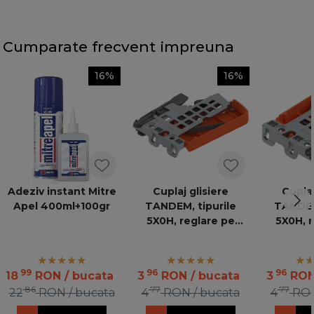
Cumparate frecvent impreuna
16%
16%
Adeziv instant Mitre
Cuplaj glisiere
Cuplaj
Apel 400ml+100gr
TANDEM, tipurile
TANDEM,
5X0H, reglare pe
5X0H, 
inaltime, stanga
inaltim
T51.1700.04KUPP L
T51.170
100 OR
10
99
96
96
18
RON
/ bucata
3
RON
/ bucata
3
RO
86
77
77
22
RON
/ bucata
4
RON
/ bucata
4
RO