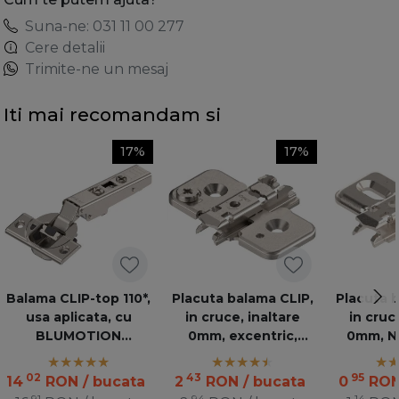
Suna-ne: 031 11 00 277
Cere detalii
Trimite-ne un mesaj
Iti mai recomandam si
17%
17%
Balama CLIP-top 110*,
Placuta balama CLIP,
Placuta 
usa aplicata, cu
in cruce, inaltare
in cruc
BLUMOTION
0mm, excentric,
0mm, NI
incorporat
nichelata 173H7100
02
43
95
14
RON
/ bucata
2
RON
/ bucata
0
RO
91
94
14