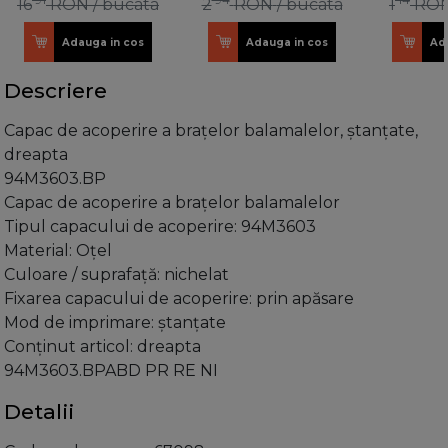
16
RON
/ bucata
2
RON
/ bucata
1
RO
Adauga in cos
Adauga in cos
Ad
Descriere
Capac de acoperire a brațelor balamalelor, ştanţate,
dreapta
94M3603.BP
Capac de acoperire a brațelor balamalelor
Tipul capacului de acoperire: 94M3603
Material: Oţel
Culoare / suprafaţă: nichelat
Fixarea capacului de acoperire: prin apăsare
Mod de imprimare: ştanţate
Conţinut articol: dreapta
94M3603.BPABD PR RE NI
Detalii