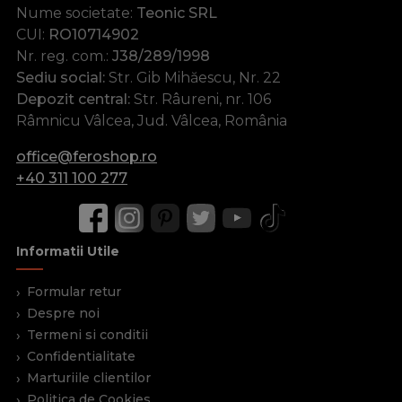
Nume societate:
Teonic SRL
CUI:
RO10714902
Nr. reg. com.:
J38/289/1998
Sediu social:
Str. Gib Mihăescu, Nr. 22
Depozit central:
Str. Râureni, nr. 106
Râmnicu Vâlcea, Jud. Vâlcea, România
office@feroshop.ro
+40 311 100 277
Informatii Utile
Formular retur
Despre noi
Termeni si conditii
Confidentialitate
Marturiile clientilor
Politica de Cookies