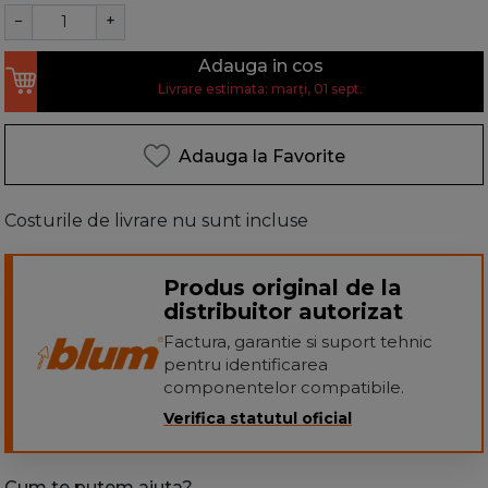
−
+
Adauga in cos
Livrare estimata: marți, 01 sept.
Adauga la Favorite
Costurile de livrare nu sunt incluse
Produs original de la
distribuitor autorizat
Factura, garantie si suport tehnic
pentru identificarea
componentelor compatibile.
Verifica statutul oficial
Cum te putem ajuta?