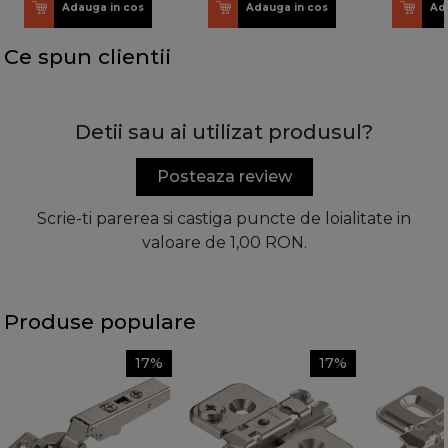
Adauga in cos
Adauga in cos
Ad
Ce spun clientii
Detii sau ai utilizat produsul?
Posteaza review
Scrie-ti parerea si castiga puncte de loialitate in
valoare de 1,00 RON.
Produse populare
17%
17%