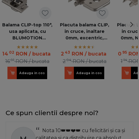
Balama CLIP-top 110*,
Placuta balama CLIP,
Placuta 
usa aplicata, cu
in cruce, inaltare
in cruc
BLUMOTION
0mm, excentric,
0mm, NI
incorporat
nichelata 173H7100
02
43
95
14
RON
/ bucata
2
RON
/ bucata
0
RO
91
94
14
16
RON
/ bucata
2
RON
/ bucata
1
RO
Adauga in cos
Adauga in cos
Ad
Ce spun clientii despre noi?
Nota 10👑👑❤️👑 cu felicitări și ca și
calitatea și ca distribuire ca absolut