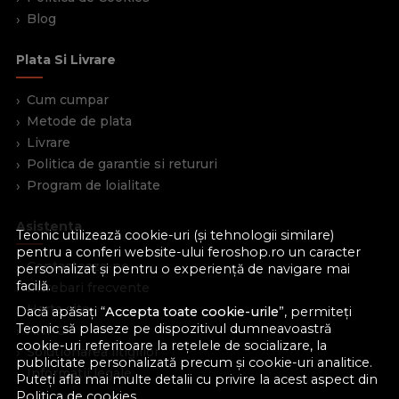
Blog
Plata Si Livrare
Cum cumpar
Metode de plata
Livrare
Politica de garantie si retururi
Program de loialitate
Asistenta
Teonic utilizează cookie-uri (și tehnologii similare)
pentru a conferi website-ului feroshop.ro un caracter
Contacteaza-ne
personalizat și pentru o experiență de navigare mai
facilă.
Intrebari frecvente
Harta site
Dacă apăsați “
Accepta toate cookie-urile
”, permiteți
Teonic să plaseze pe dispozitivul dumneavoastră
ANPC
cookie-uri referitoare la rețelele de socializare, la
Solutionarea litigiilor
publicitate personalizată precum și cookie-uri analitice.
Informatii legale
Puteți afla mai multe detalii cu privire la acest aspect din
Politica de cookies
.