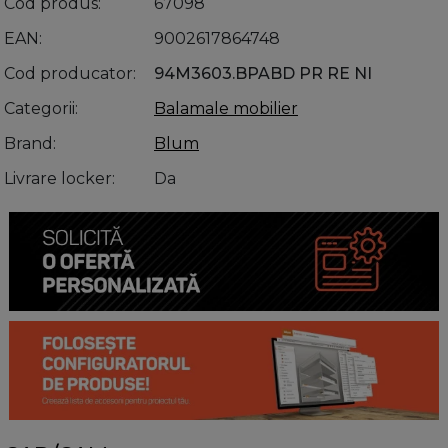
Cod produs
67098
EAN
9002617864748
Cod producator
94M3603.BPABD PR RE NI
Categorii
Balamale mobilier
Brand
Blum
Livrare locker
Da