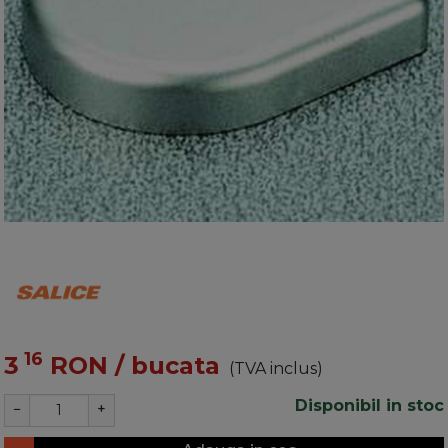
16
3
RON
/ bucata
(TVA inclus)
Disponibil in stoc
−
+