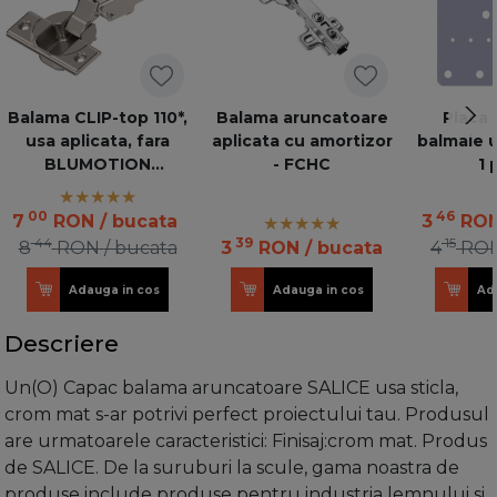
Balama CLIP-top 110*,
Balama aruncatoare
Placa 
usa aplicata, fara
aplicata cu amortizor
balmale u
BLUMOTION
- FCHC
1 
incorporat, 71T3550
MB V250 NI
00
46
7
RON
/ bucata
3
RO
44
39
15
8
RON
/ bucata
3
RON
/ bucata
4
RO
Adauga in cos
Adauga in cos
Ad
Descriere
Un(O) Capac balama aruncatoare SALICE usa sticla,
crom mat s-ar potrivi perfect proiectului tau. Produsul
are urmatoarele caracteristici: Finisaj:crom mat. Produs
de SALICE. De la suruburi la scule, gama noastra de
produse include produse pentru industria lemnului si