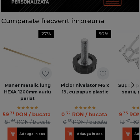
Cumparate frecvent impreuna
27%
50%
Maner metalic lung
Picior nivelator M6 x
Suport p
HEXA 1200mm auriu
19, cu papuc plastic
spatii, 
periat
31
32
35
59
RON
/ bucata
0
RON
/ bucata
9
RO
66
65
47
81
RON
/ bucata
0
RON
/ bucata
13
RO
Adauga in cos
Adauga in cos
Ad