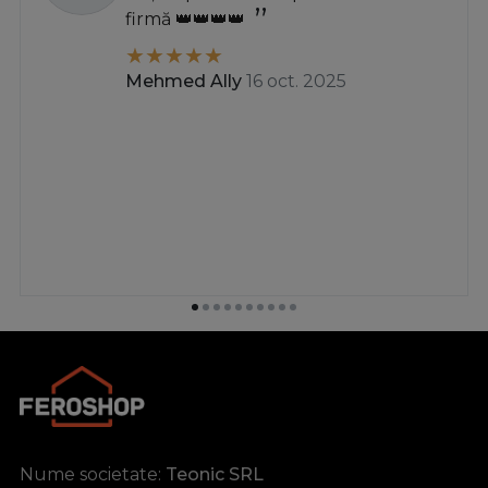
firmă 👑👑👑👑
Mehmed Ally
16 oct. 2025
Nume societate:
Teonic SRL