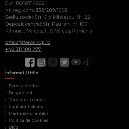
CUI:
RO10714902
Nr. reg. com.:
J38/289/1998
Sediu social:
Str. Gib Mihăescu, Nr. 22
Depozit central:
Str. Râureni, nr. 106
Râmnicu Vâlcea, Jud. Vâlcea, România
office@feroshop.ro
+40 311 100 277
Informatii Utile
Formular retur
Despre noi
Termeni si conditii
Confidentialitate
Marturiile clientilor
Politica de Cookies
Blog