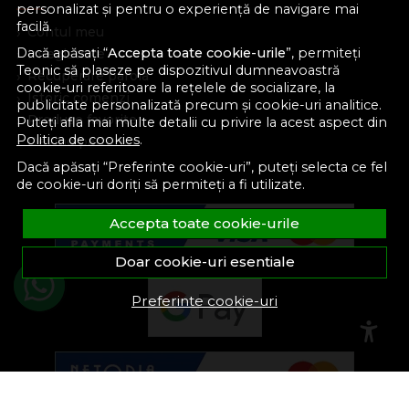
personalizat și pentru o experiență de navigare mai
facilă.
Contul meu
Dacă apăsați “
Accepta toate cookie-urile
”, permiteți
Inregistrare
Teonic să plaseze pe dispozitivul dumneavoastră
Recuperare parola
cookie-uri referitoare la rețelele de socializare, la
Istoric comenzi
publicitate personalizată precum și cookie-uri analitice.
Produse favorite
Puteți afla mai multe detalii cu privire la acest aspect din
Politica de cookies
.
Devino partener
Dacă apăsați “Preferinte cookie-uri”, puteți selecta ce fel
de cookie-uri doriți să permiteți a fi utilizate.
Accepta toate cookie-urile
Doar cookie-uri esentiale
Preferinte cookie-uri