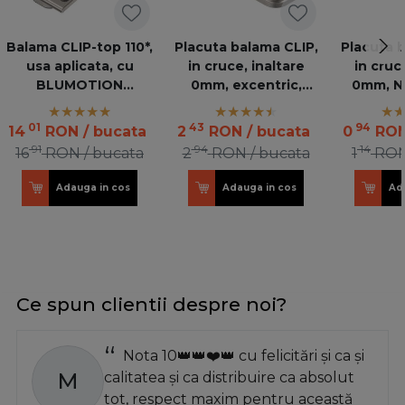
Balama CLIP-top 110*,
Placuta balama CLIP,
Placuta 
usa aplicata, cu
in cruce, inaltare
in cruc
BLUMOTION
0mm, excentric,
0mm, NI
incorporat
nichelata 173H7100
01
43
94
14
RON
/ bucata
2
RON
/ bucata
0
RO
91
94
14
16
RON
/ bucata
2
RON
/ bucata
1
RO
Adauga in cos
Adauga in cos
Ad
Ce spun clientii despre noi?
Nota 10👑👑❤️👑 cu felicitări și ca și
M
calitatea și ca distribuire ca absolut
tot, respect maxim pentru această