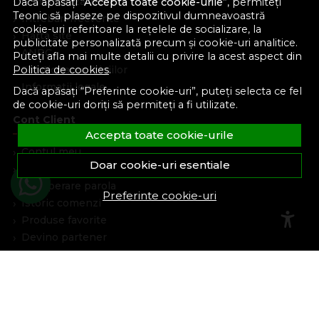
Contacteaza-ne
Dacă apăsați “
Accepta toate cookie-urile
”, permiteți
Teonic să plaseze pe dispozitivul dumneavoastră
Intrebari frecvente
cookie-uri referitoare la rețelele de socializare, la
Harta site
publicitate personalizată precum și cookie-uri analitice.
ANPC
Puteți afla mai multe detalii cu privire la acest aspect din
Solutionarea litigiilor
Politica de cookies
.
Informatii legale
Dacă apăsați “Preferinte cookie-uri”, puteți selecta ce fel
de cookie-uri doriți să permiteți a fi utilizate.
Cont Client
Accepta toate cookie-urile
Contul meu
Doar cookie-uri esentiale
Inregistrare
Recuperare parola
Preferinte cookie-uri
Istoric comenzi
Produse favorite
Devino partener