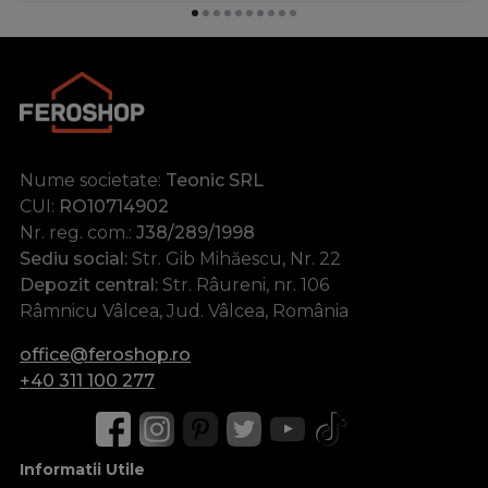
Nume societate:
Teonic SRL
CUI:
RO10714902
Nr. reg. com.:
J38/289/1998
Sediu social:
Str. Gib Mihăescu, Nr. 22
Depozit central:
Str. Râureni, nr. 106
Râmnicu Vâlcea, Jud. Vâlcea, România
office@feroshop.ro
+40 311 100 277
Informatii Utile