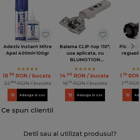
Adeziv instant Mitre
Balama CLIP-top 110*,
Picior p
Apel 400ml+100gr
usa aplicata, cu
reglabi
BLUMOTION
incorporat
99
00
19
18
RON
/ bucata
14
RON
/ bucata
1
RO
86
91
41
22
RON
/ bucata
16
RON
/ bucata
1
RO
Adauga in cos
Adauga in cos
Ad
Ce spun clientii
Detii sau ai utilizat produsul?