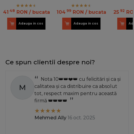
48
99
92
41
RON
/ bucata
104
RON
/ bucata
25
RO
Adauga in cos
Adauga in cos
Ad
Ce spun clientii despre noi?
Nota 10👑👑❤️👑 cu felicitări și ca și
M
calitatea și ca distribuire ca absolut
tot, respect maxim pentru această
firmă 👑👑👑👑
Mehmed Ally
16 oct. 2025