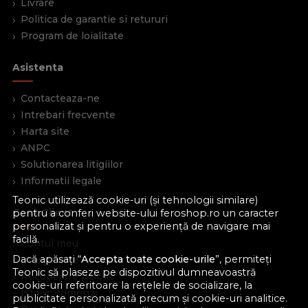
Livrare
Politica de garantie si retururi
Program de loialitate
Asistenta
Contacteaza-ne
Intrebari frecvente
Harta site
ANPC
Solutionarea litigiilor
Informatii legale
Teonic utilizează cookie-uri (și tehnologii similare)
Cont Client
pentru a conferi website-ului feroshop.ro un caracter
personalizat și pentru o experiență de navigare mai
facilă.
Contul meu
Dacă apăsați “
Accepta toate cookie-urile
”, permiteți
Inregistrare
Teonic să plaseze pe dispozitivul dumneavoastră
Recuperare parola
cookie-uri referitoare la rețelele de socializare, la
Istoric comenzi
publicitate personalizată precum și cookie-uri analitice.