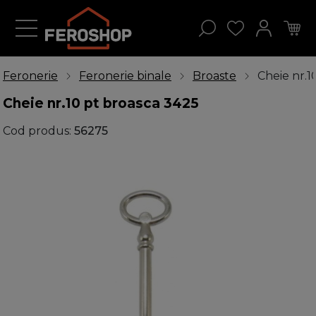
Feronerie
Feronerie binale
Broaste
Cheie nr.1
Cheie nr.10 pt broasca 3425
Cod produs:
56275