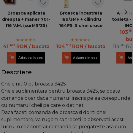
Broasca aplicata
Broasca incastrata
Acceso
dreapta + maner 701-
189/3MF + cilindru
toaleta -
116 V.M. (surM5*35)
164F5, 5 chei cruce
INO
9
103
bu
48
99
38
41
RON
/ bucata
104
RON
/ bucata
114
R
Adauga in cos
Adauga in cos
Ad
Descriere
Cheie nr.10 pt broasca 3425
Cheie suplimentara pentru broasca 3425, se poate
comanda doar daca numarul inscris pe ea corespunde
cu numarul cheii pe care o detineti.
Daca faceti comanda de broasca si doriti chei
suplimentare, va rugam sa treceti la observatii acest
lucru in caz contrar comanda se pregateste asa cum