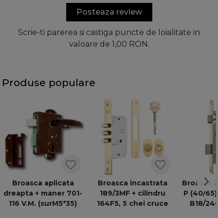
Posteaza review
Scrie-ti parerea si castiga puncte de loialitate in
valoare de 1,00 RON.
Produse populare
Broasca aplicata
Broasca incastrata
Broasca i
dreapta + maner 701-
189/3MF + cilindru
P (40/65
116 V.M. (surM5*35)
164F5, 5 chei cruce
B18/240
ta