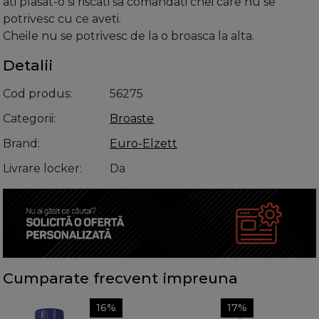
ati plasat-o si riscati sa comandati chei care nu se
potrivesc cu ce aveti.
Cheile nu se potrivesc de la o broasca la alta.
Detalii
Cod produs
56275
Categorii
Broaste
Brand
Euro-Elzett
Livrare locker
Da
Cumparate frecvent impreuna
16%
17%