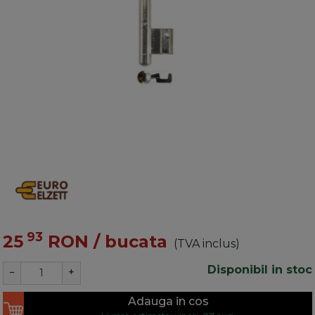
93
25
RON
/ bucata
(TVA inclus)
Disponibil in stoc
−
+
Adauga in cos