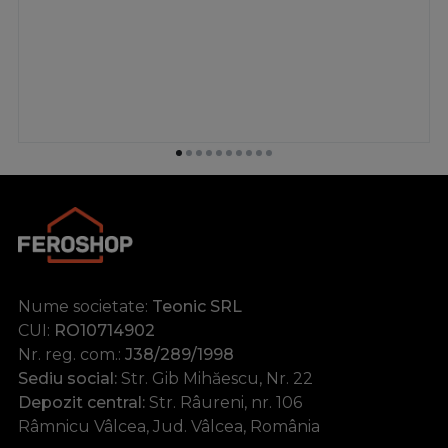
Nume societate:
Teonic SRL
CUI:
RO10714902
Nr. reg. com.:
J38/289/1998
Sediu social:
Str. Gib Mihăescu, Nr. 22
Depozit central:
Str. Râureni, nr. 106
Râmnicu Vâlcea, Jud. Vâlcea, România