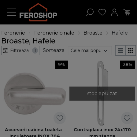
Feronerie
Feronerie binale
Broaste
Hafele
Broaste, Hafele
Sorteaza
Filtreaza
1
9%
38%
stoc epuizat
Accesorii cabina toaleta -
Contraplaca inox 24x170
Incuietoare INOX 304
mm stanga