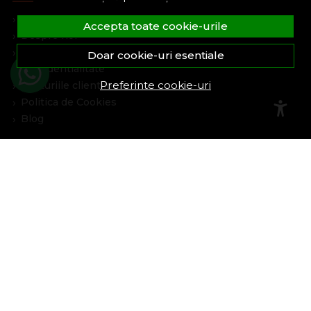
Formular retur
Accepta toate cookie-urile
Despre noi
Termeni si conditii
Doar cookie-uri esentiale
Confidentialitate
Preferinte cookie-uri
Marturiile clientilor
Politica de Cookies
Blog
Plata Si Livrare
Cum cumpar
Metode de plata
Livrare
Politica de garantie si retururi
Program de loialitate
Asistenta