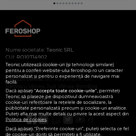
Nume societate:
Teonic SRL
CUI:
RO10714902
Nr. reg. com.:
J38/289/1998
Teonic utilizează cookie-uri (și tehnologii similare)
pentru a conferi website-ului feroshop.ro un caracter
Sediu social:
Str. Gib Mihăescu, Nr. 22
personalizat și pentru o experiență de navigare mai
Depozit central:
Str. Râureni, nr. 106
facilă.
Râmnicu Vâlcea, Jud. Vâlcea, România
Dacă apăsați “
Accepta toate cookie-urile
”, permiteți
Teonic să plaseze pe dispozitivul dumneavoastră
office@feroshop.ro
cookie-uri referitoare la rețelele de socializare, la
+40 311 100 277
publicitate personalizată precum și cookie-uri analitice.
Puteți afla mai multe detalii cu privire la acest aspect din
Politica de cookies
.
Dacă apăsați “Preferinte cookie-uri”, puteți selecta ce fel
Informatii Utile
de cookie-uri doriți să permiteți a fi utilizate.