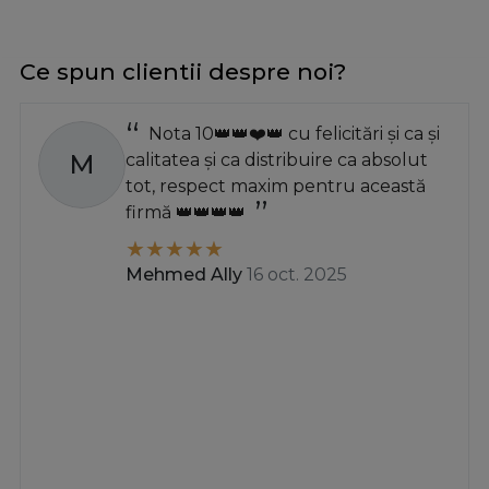
Ce spun clientii despre noi?
Nota 10👑👑❤️👑 cu felicitări și ca și
M
calitatea și ca distribuire ca absolut
tot, respect maxim pentru această
firmă 👑👑👑👑
Mehmed Ally
16 oct. 2025