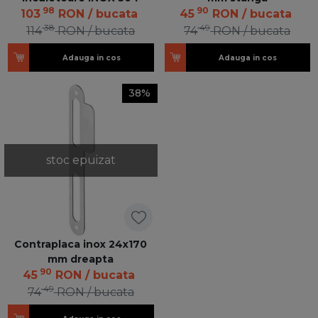
98
90
103
RON
/ bucata
45
RON
/ bucata
38
49
114
RON
/ bucata
74
RON
/ bucata
Adauga in cos
Adauga in cos
38%
stoc epuizat
Contraplaca inox 24x170
mm dreapta
90
45
RON
/ bucata
49
74
RON
/ bucata