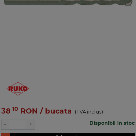
10
38
RON
/ bucata
(TVA inclus)
Disponibil in stoc
−
+