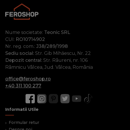
Nume societate:
Teonic SRL
CUI:
RO10714902
Nr. reg. com.:
J38/289/1998
Sediu social:
Str. Gib Mihăescu, Nr. 22
Depozit central:
Str. Râureni, nr. 106
Râmnicu Vâlcea, Jud. Vâlcea, România
office@feroshop.ro
+40 311 100 277
Informatii Utile
Formular retur
Despre noi