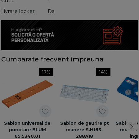
Cutie
1
Livrare locker
Da
Cumparate frecvent impreuna
17%
14%
Sablon universal de
Sablon de gaurire pt
Sablon K
punctare BLUM
manere S.H163-
montare
65.5340.01
288A18
ing