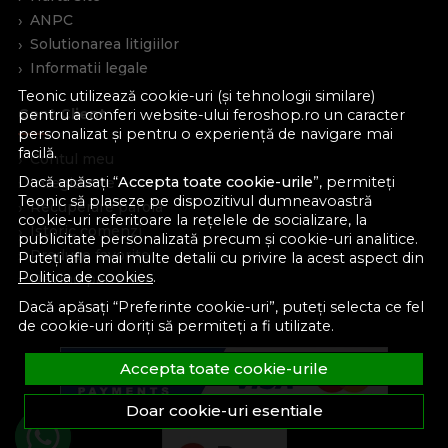
ANPC
Solutionarea litigiilor
Informatii legale
Teonic utilizează cookie-uri (și tehnologii similare)
Cont Client
pentru a conferi website-ului feroshop.ro un caracter
personalizat și pentru o experiență de navigare mai
facilă.
Contul meu
Dacă apăsați “
Accepta toate cookie-urile
”, permiteți
Inregistrare
Teonic să plaseze pe dispozitivul dumneavoastră
Recuperare parola
cookie-uri referitoare la rețelele de socializare, la
Istoric comenzi
publicitate personalizată precum și cookie-uri analitice.
Produse favorite
Puteți afla mai multe detalii cu privire la acest aspect din
Politica de cookies
.
Devino partener
Dacă apăsați “Preferinte cookie-uri”, puteți selecta ce fel
de cookie-uri doriți să permiteți a fi utilizate.
Accepta toate cookie-urile
Doar cookie-uri esentiale