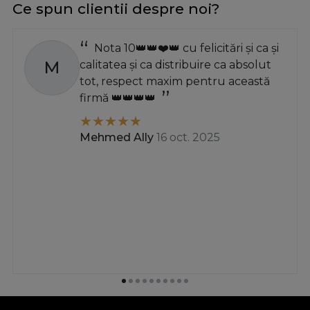
Ce spun clientii despre noi?
Nota 10👑👑❤️👑 cu felicitări și ca și
M
calitatea și ca distribuire ca absolut
tot, respect maxim pentru această
firmă 👑👑👑👑
Mehmed Ally
16 oct. 2025