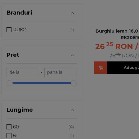
Branduri
RUKO
Burghiu lemn 16,0
RK2081
25
26
RON
Pret
78
26
RON
/
Adauga
-
Lungime
60
61