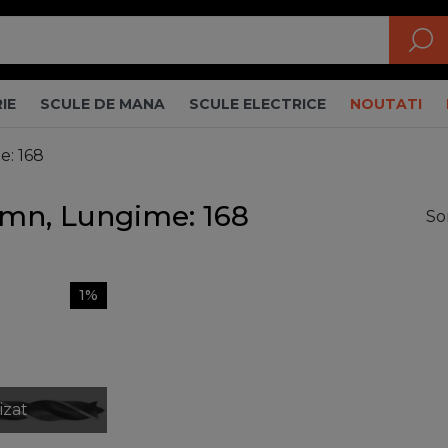
IE
SCULE DE MANA
SCULE ELECTRICE
NOUTATI
e: 168
emn, Lungime: 168
So
1%
izat