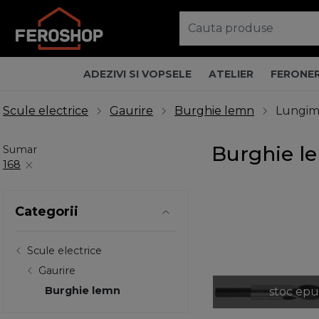
ADEZIVI SI VOPSELE
ATELIER
FERONER
Scule electrice
Gaurire
Burghie lemn
Lungim
Burghie l
Sumar
168
Categorii
Scule electrice
Gaurire
Burghie lemn
stoc epu