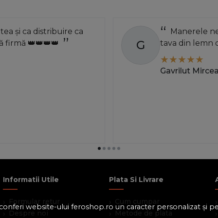
atea și ca distribuire ca
Manerele neg
G
 firmă 👑👑👑👑
tava din lemn 
Gavrilut Mirce
Informatii Utile
Plata Si Livrare
Formular retur
Cum cumpar
 a conferi website-ului feroshop.ro un caracter personalizat și 
Despre noi
Metode de plata