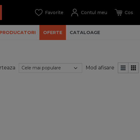
PRODUCATORI
OFERTE
CATALOAGE
rteaza
Mod afisare