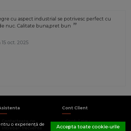
re cu aspect industrial se potrivesc perfect cu
de nuc. Calitate buna,pret bun
a
15 oct. 2025
Asistenta
Cont Client
Contacteaza-ne
Contul meu
pentru o experiență de
Accepta toate cookie-urile
Intrebari frecvente
Inregistrare