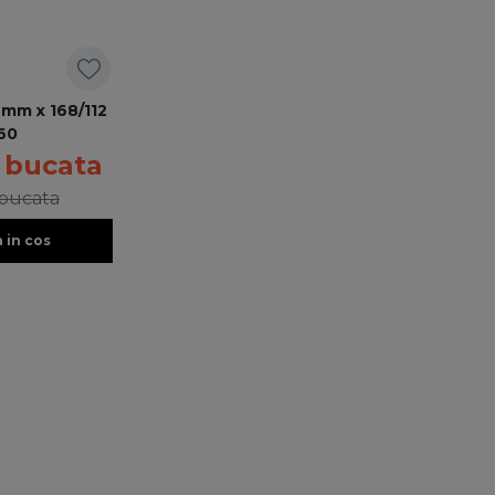
 mm x 168/112
60
/ bucata
 bucata
 in cos