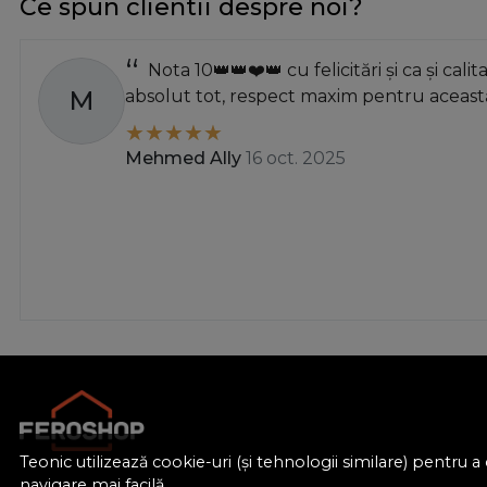
Ce spun clientii despre noi?
Nota 10👑👑❤️👑 cu felicitări și ca și calit
M
absolut tot, respect maxim pentru această
Mehmed Ally
16 oct. 2025
Teonic utilizează cookie-uri (și tehnologii similare) pentru
navigare mai facilă.