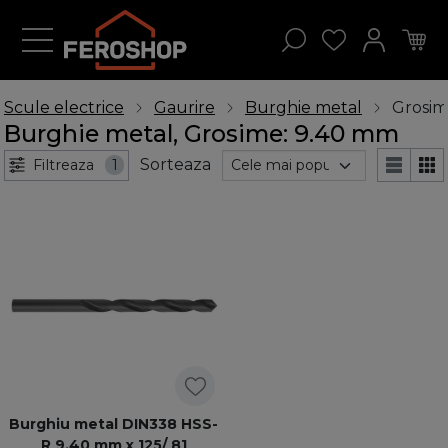
Scule electrice
Gaurire
Burghie metal
Grosim
Burghie metal, Grosime: 9.40 mm
Sorteaza
Filtreaza
1
Burghiu metal DIN338 HSS-
R 9,40 mm x 125/ 81