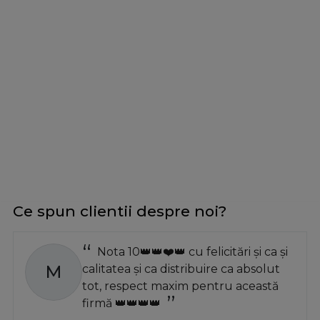
Ce spun clientii despre noi?
Nota 10👑👑❤️👑 cu felicitări și ca și
M
calitatea și ca distribuire ca absolut
tot, respect maxim pentru această
firmă 👑👑👑👑