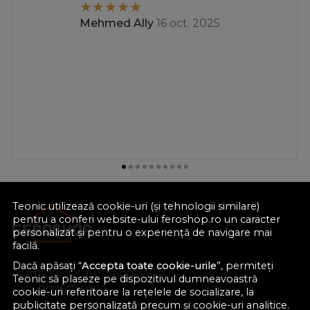
Mehmed Ally
16 oct. 2025
Teonic utilizează cookie-uri (și tehnologii similare)
pentru a conferi website-ului feroshop.ro un caracter
personalizat și pentru o experiență de navigare mai
facilă.
Dacă apăsați “
Accepta toate cookie-urile
”, permiteți
Nume societate:
Teonic SRL
Teonic să plaseze pe dispozitivul dumneavoastră
CUI:
RO10714902
cookie-uri referitoare la rețelele de socializare, la
publicitate personalizată precum și cookie-uri analitice.
Nr. reg. com.:
J38/289/1998