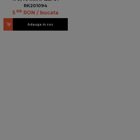
RK201094
88
5
RON
/ bucata
Adauga in cos