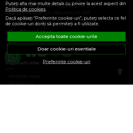
Puteți afla mai multe detalii cu privire la acest aspect din
Sediu social:
Str. Gib Mihăescu, Nr. 22
Politica de cookies
.
Depozit central:
Str. Râureni, nr. 106
Dacă apăsați “Preferinte cookie-uri”, puteți selecta ce fel
Râmnicu Vâlcea, Jud. Vâlcea, România
de cookie-uri doriți să permiteți a fi utilizate.
office@feroshop.ro
Accepta toate cookie-urile
+40 311 100 277
Doar cookie-uri esentiale
Preferinte cookie-uri
Informatii Utile
Formular retur
Despre noi
Termeni si conditii
Confidentialitate
Marturiile clientilor
Politica de Cookies
Blog
Plata Si Livrare