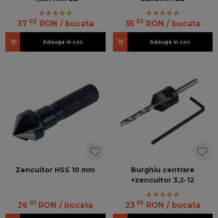
02
93
37
RON
/ bucata
35
RON
/ bucata
Adauga in cos
Adauga in cos
Zencuitor HSS 10 mm
Burghiu centrare
+zencuitor 3,2-12
01
95
26
RON
/ bucata
23
RON
/ bucata