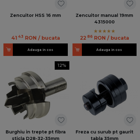
Zencuitor HSS 16 mm
Zencuitor manual 19mm
4315000
43
86
41
RON
/ bucata
22
RON
/ bucata
Adauga in cos
Adauga in cos
12%
Burghiu in trepte pt fibra
Freza cu surub pt gaurit
sticla D28-32-35mm
tabla 35mm