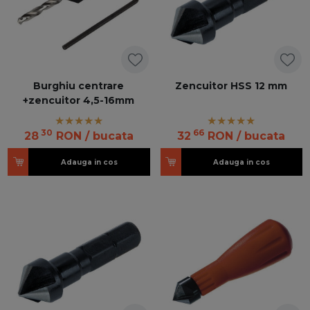
Burghiu centrare
Zencuitor HSS 12 mm
+zencuitor 4,5-16mm
30
66
28
RON
/ bucata
32
RON
/ bucata
Adauga in cos
Adauga in cos