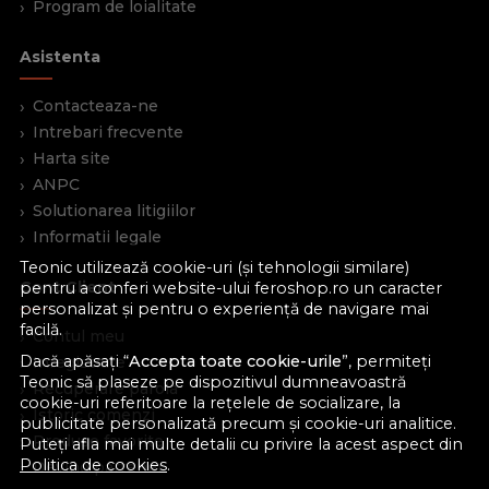
Program de loialitate
Asistenta
Contacteaza-ne
Intrebari frecvente
Harta site
ANPC
Solutionarea litigiilor
Informatii legale
Teonic utilizează cookie-uri (și tehnologii similare)
Cont Client
pentru a conferi website-ului feroshop.ro un caracter
personalizat și pentru o experiență de navigare mai
facilă.
Contul meu
Dacă apăsați “
Accepta toate cookie-urile
”, permiteți
Inregistrare
Teonic să plaseze pe dispozitivul dumneavoastră
Recuperare parola
cookie-uri referitoare la rețelele de socializare, la
Istoric comenzi
publicitate personalizată precum și cookie-uri analitice.
Produse favorite
Puteți afla mai multe detalii cu privire la acest aspect din
Politica de cookies
.
Devino partener