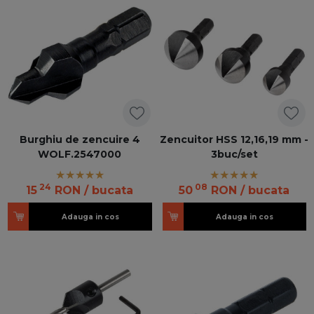
Burghiu de zencuire 4
Zencuitor HSS 12,16,19 mm -
WOLF.2547000
3buc/set
24
08
15
RON
/ bucata
50
RON
/ bucata
Adauga in cos
Adauga in cos