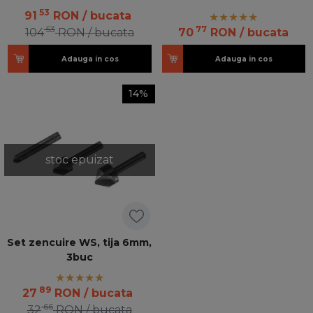
53
91
RON
/ bucata
53
77
104
RON
/ bucata
70
RON
/ bucata
Adauga in cos
Adauga in cos
14%
stoc epuizat
Set zencuire WS, tija 6mm,
3buc
89
27
RON
/ bucata
66
32
RON
/ bucata