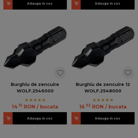
Adauga in cos
Adauga in cos
Burghiu de zencuire
Burghiu de zencuire 12
WOLF.2546000
WOLF.2548000
15
32
14
RON
/ bucata
16
RON
/ bucata
Adauga in cos
Adauga in cos