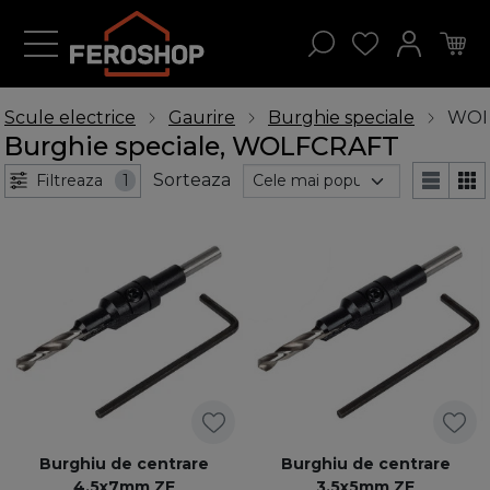
Scule electrice
Gaurire
Burghie speciale
WOL
Burghie speciale, WOLFCRAFT
Sorteaza
Filtreaza
1
Burghiu de centrare
Burghiu de centrare
4,5x7mm ZE
3,5x5mm ZE