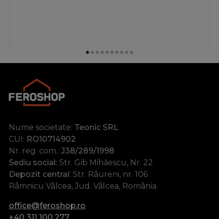
Nume societate:
Teonic SRL
CUI:
RO10714902
Nr. reg. com.:
J38/289/1998
Sediu social:
Str. Gib Mihăescu, Nr. 22
Depozit central:
Str. Râureni, nr. 106
Râmnicu Vâlcea, Jud. Vâlcea, România
office@feroshop.ro
+40 311 100 277