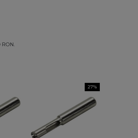
00 RON.
27%