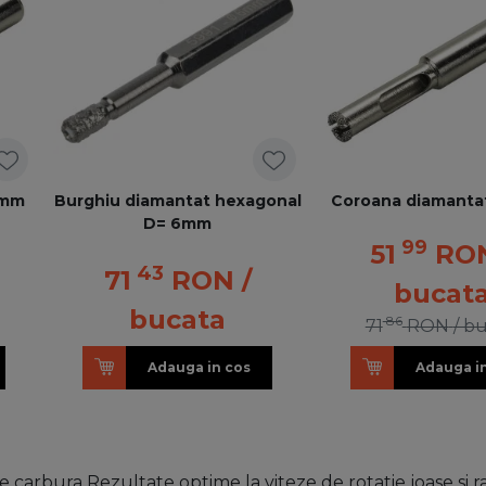
5mm
Burghiu diamantat hexagonal
Coroana diamant
D= 6mm
99
51
RO
43
71
RON
/
bucat
bucata
86
71
RON
/ b
Adauga in cos
Adauga i
 carbura Rezultate optime la viteze de rotatie joase si ra