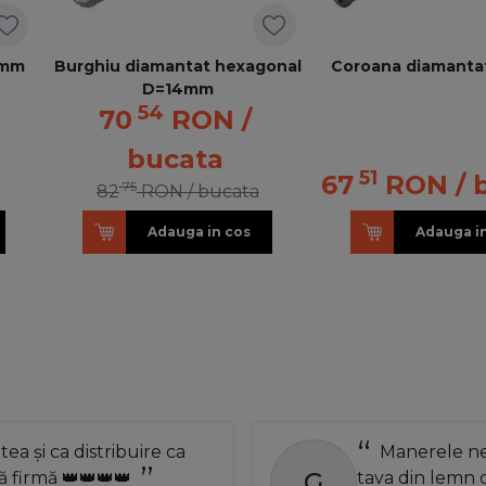
5mm
Burghiu diamantat hexagonal
Coroana diamant
D=14mm
54
70
RON
/
bucata
51
67
RON
/ 
75
82
RON
/ bucata
Adauga in cos
Adauga i
atea și ca distribuire ca
Manerele neg
G
 firmă 👑👑👑👑
tava din lemn 