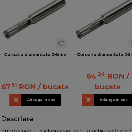
Coroana diamantata D6mm
Coroana diamantata D
24
64
RON
/
51
67
RON
/ bucata
bucata
Adauga in cos
Adauga in cos
Descriere
Burghie pentru sticla si caramida cu muchie taietoare de