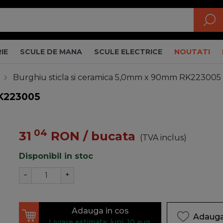
IE
SCULE DE MANA
SCULE ELECTRICE
NOUTATI
Burghiu sticla si ceramica 5,0mm x 90mm RK223005
RK223005
04
31
RON
/ bucata
(TVA inclus)
Disponibil in stoc
−
+
Adauga in cos
Adauga 
Livrare estimata: luni, 10 aug.