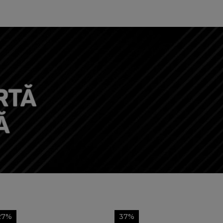
27%
37%