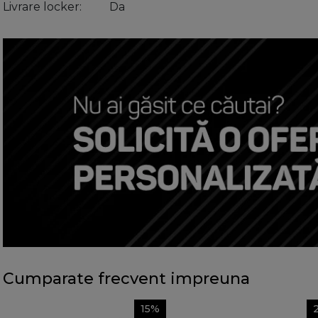
Livrare locker
Da
Cumparate frecvent impreuna
15%