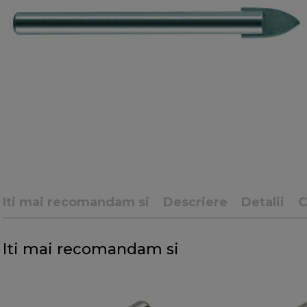
Iti mai recomandam si
Descriere
Detalii
C
Iti mai recomandam si