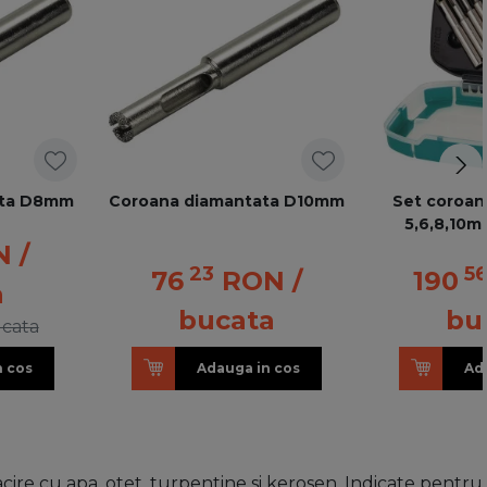
ata D8mm
Coroana diamantata D10mm
Set coroan
5,6,8,10m
N
/
23
5
76
RON
/
190
a
bucata
bu
ucata
n cos
Adauga in cos
Ad
cire cu apa, otet, turpentine si kerosen. Indicate pentru