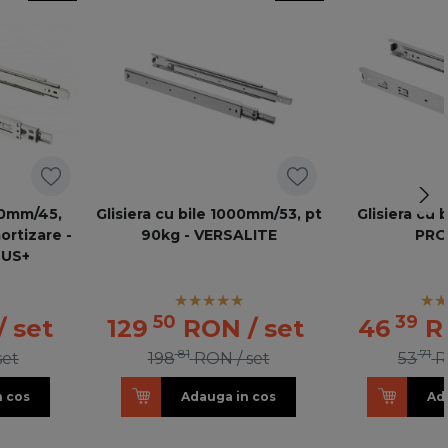
300mm/45,
Glisiera cu bile 1000mm/53, pt
Glisiera cu
ortizare -
90kg - VERSALITE
PRO
LUS+
50
39
/ set
129
RON
/ set
46
R
81
71
set
198
RON
/ set
53
n cos
Adauga in cos
Ad