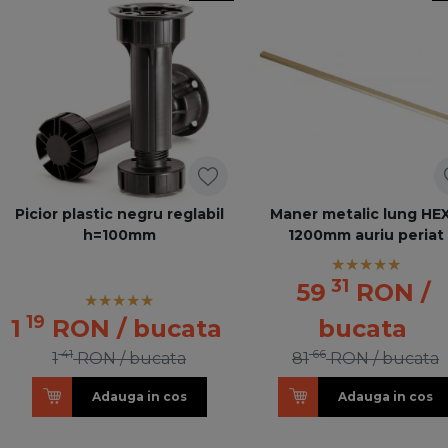
Picior plastic negru reglabil
Maner metalic lung HE
h=100mm
1200mm auriu periat
31
59
RON
/
19
1
RON
/ bucata
bucata
41
66
1
RON
/ bucata
81
RON
/ bucata
Adauga in cos
Adauga in cos