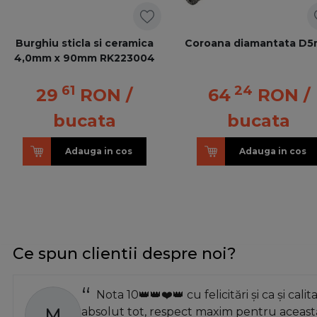
Burghiu sticla si ceramica
Coroana diamantata D
4,0mm x 90mm RK223004
61
24
29
RON
/
64
RON
/
bucata
bucata
Adauga in cos
Adauga in cos
Ce spun clientii despre noi?
Nota 10👑👑❤️👑 cu felicitări și ca și calit
M
absolut tot, respect maxim pentru această