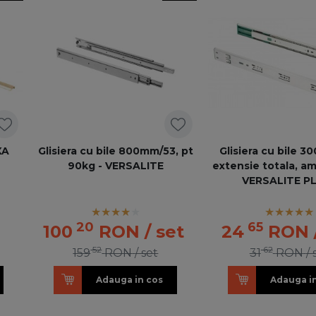
XA
Glisiera cu bile 800mm/53, pt
Glisiera cu bile 
90kg - VERSALITE
extensie totala, am
VERSALITE P
20
65
100
RON
/ set
24
RON
52
62
159
RON
/ set
31
RON
/ 
Adauga in cos
Adauga i