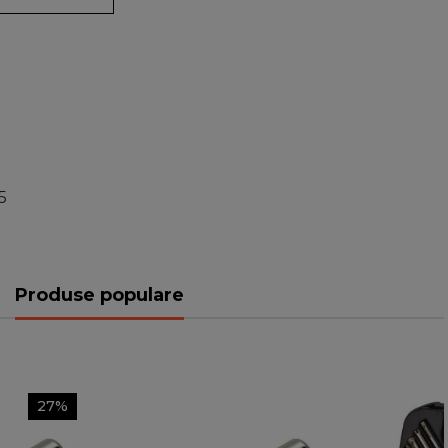
5
Produse populare
27%