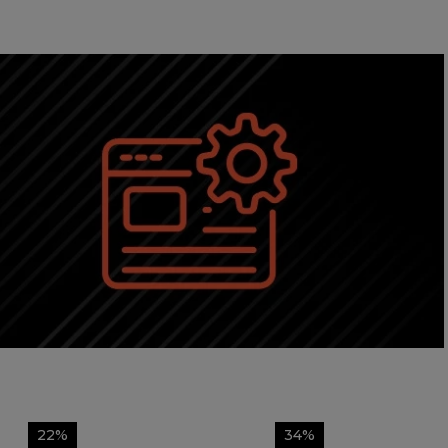
22%
34%