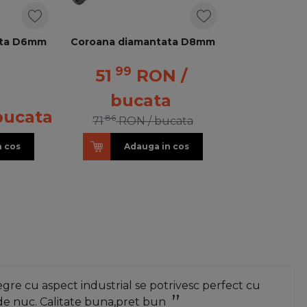
ata D6mm
Coroana diamantata D8mm
99
51
RON
/
bucata
bucata
86
71
RON
/ bucata
n cos
Adauga in cos
re cu aspect industrial se potrivesc perfect cu
de nuc. Calitate buna,pret bun