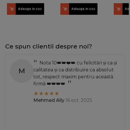
Adauga in cos
Adauga in cos
Ad
Ce spun clientii despre noi?
Nota 10👑👑❤️👑 cu felicitări și ca și
M
calitatea și ca distribuire ca absolut
tot, respect maxim pentru această
firmă 👑👑👑👑
Mehmed Ally
16 oct. 2025