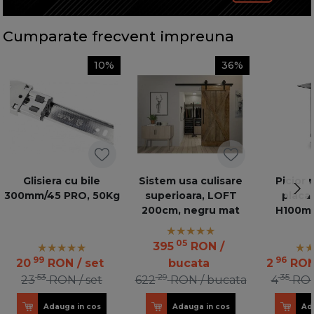
Cumparate frecvent impreuna
10%
36%
Glisiera cu bile
Sistem usa culisare
Picior 
300mm/45 PRO, 50Kg
superioara, LOFT
placa
200cm, negru mat
H100mm
10mm
05
395
RON
/
99
96
20
RON
/ set
bucata
2
RO
53
29
35
23
RON
/ set
622
RON
/ bucata
4
RO
Adauga in cos
Adauga in cos
Ad