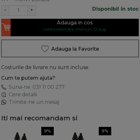
Disponibil in stoc
−
+
Adauga in cos
Livrare estimata: miercuri, 12 aug.
Adauga la Favorite
Costurile de livrare nu sunt incluse
Cum te putem ajuta?
Suna-ne: 031 11 00 277
Cere detalii
Trimite-ne un mesaj
Iti mai recomandam si
9%
9%