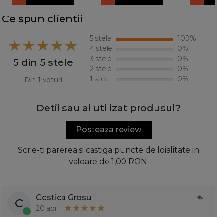
Ce spun clientii
5 stele
100%
4 stele
0%
3 stele
0%
5 din 5 stele
2 stele
0%
1 stea
0%
Din 1 voturi
Detii sau ai utilizat produsul?
Posteaza review
Scrie-ti parerea si castiga puncte de loialitate in
valoare de 1,00 RON.
Costica Grosu
C
20 apr.