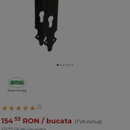
[1]
53
154
RON
/ bucata
(TVA inclus)
70
171
RON
/ bucata