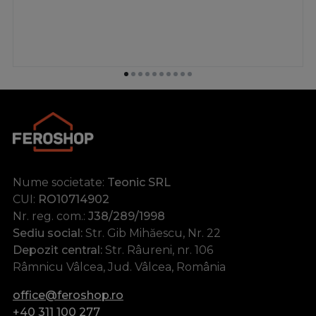
Nume societate:
Teonic SRL
CUI:
RO10714902
Nr. reg. com.:
J38/289/1998
Sediu social:
Str. Gib Mihăescu, Nr. 22
Depozit central:
Str. Râureni, nr. 106
Râmnicu Vâlcea, Jud. Vâlcea, România
office@feroshop.ro
+40 311 100 277