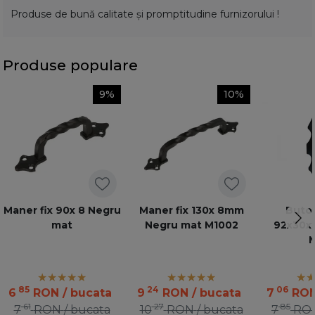
Produse de bună calitate și promptitudine furnizorului !
Produse populare
9%
10%
Maner fix 90x 8 Negru
Maner fix 130x 8mm
Buton
mat
Negru mat M1002
92x30x1
M
85
24
06
6
RON
/ bucata
9
RON
/ bucata
7
RO
61
27
85
7
RON
/ bucata
10
RON
/ bucata
7
RO