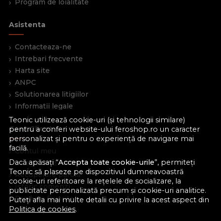
Program de loialitate
Asistenta
Contacteaza-ne
Intrebari frecvente
Harta site
ANPC
Solutionarea litigiilor
Informatii legale
Teonic utilizează cookie-uri (și tehnologii similare)
Cont Client
pentru a conferi website-ului feroshop.ro un caracter
personalizat și pentru o experiență de navigare mai
facilă.
Contul meu
Dacă apăsați “
Accepta toate cookie-urile
”, permiteți
Inregistrare
Teonic să plaseze pe dispozitivul dumneavoastră
Recuperare parola
cookie-uri referitoare la rețelele de socializare, la
Istoric comenzi
publicitate personalizată precum și cookie-uri analitice.
Produse favorite
Puteți afla mai multe detalii cu privire la acest aspect din
Politica de cookies
.
Devino partener