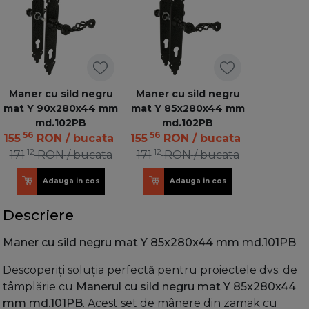
Maner cu sild negru
Maner cu sild negru
mat Y 90x280x44 mm
mat Y 85x280x44 mm
md.102PB
md.102PB
56
56
155
RON
/ bucata
155
RON
/ bucata
12
12
171
RON
/ bucata
171
RON
/ bucata
Adauga in cos
Adauga in cos
Descriere
Maner cu sild negru mat Y 85x280x44 mm md.101PB
Descoperiți soluția perfectă pentru proiectele dvs. de
tâmplărie cu
Manerul cu sild negru mat Y 85x280x44
mm md.101PB
. Acest set de mânere din zamak cu