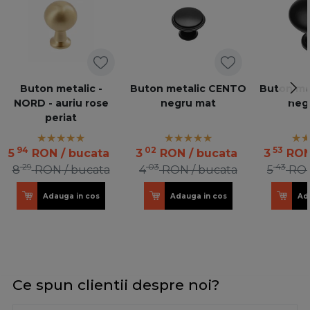
Buton metalic -
Buton metalic CENTO
Buton met
NORD - auriu rose
negru mat
neg
periat
94
02
53
5
RON
/ bucata
3
RON
/ bucata
3
RO
29
03
43
8
RON
/ bucata
4
RON
/ bucata
5
RO
Adauga in cos
Adauga in cos
Ad
Ce spun clientii despre noi?