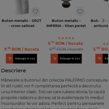
Buton metalic - GR27
Buton metalic -
Buton met
- crom satinat
IMPERIA - titan periat
antichiz
71
5
RON
/ bucata
15
67
97
9
RON
/ bucata
6
RON
/ bucata
5
RO
Adauga in cos
Adauga in cos
Ad
Descriere
Mânerele și butonul din colecția PALERMO concepute
în stil rustic vor fi completarea perfectă a decorului
unui interior clasic. Toți cei care iubesc istoria, își caută
propriile rădăcini și doresc să le evidențieze în mediul
înconjurător le vor adora. Perfect pentru persoanele