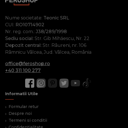
Nume societate:
Teonic SRL
CUI:
RO10714902
Nr. reg. com.:
J38/289/1998
Sediu social:
Str. Gib Mihăescu, Nr. 22
Depozit central:
Str. Râureni, nr. 106
Râmnicu Vâlcea, Jud. Vâlcea, România
office@feroshop.ro
+40 311 100 277
Informatii Utile
Formular retur
Despre noi
Termeni si conditii
Confidentialitate