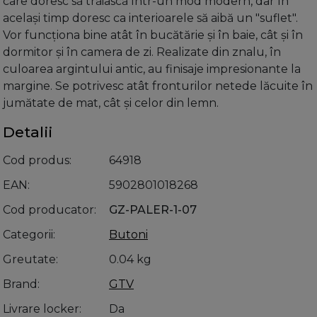
care doresc să trăiască într-un mod modern, dar în
același timp doresc ca interioarele să aibă un "suflet".
Vor funcționa bine atât în bucătărie și în baie, cât și în
dormitor și în camera de zi. Realizate din znalu, în
culoarea argintului antic, au finisaje impresionante la
margine. Se potrivesc atât fronturilor netede lăcuite în
jumătate de mat, cât și celor din lemn.
Detalii
Cod produs
64918
EAN
5902801018268
Cod producator
GZ-PALER-1-07
Categorii
Butoni
Greutate
0.04 kg
Brand
GTV
Livrare locker
Da