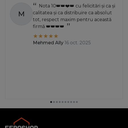
Nota 10👑👑❤️👑 cu felicitări și ca și
M
calitatea și ca distribuire ca absolut
tot, respect maxim pentru această
firmă 👑👑👑👑
Mehmed Ally
16 oct. 2025