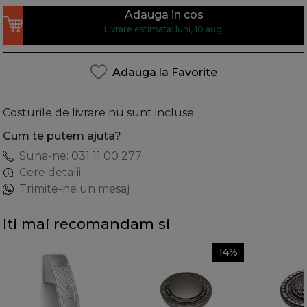
Adauga in cos
Livrare estimata: luni, 10 aug.
Adauga la Favorite
Costurile de livrare nu sunt incluse
Cum te putem ajuta?
Suna-ne: 031 11 00 277
Cere detalii
Trimite-ne un mesaj
Iti mai recomandam si
14%