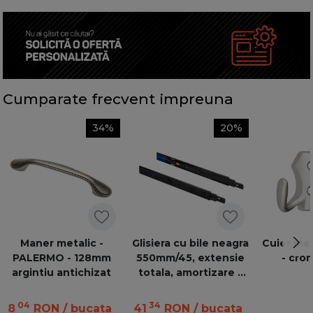
Cumparate frecvent impreuna
34%
20%
Maner metalic -
Glisiera cu bile neagra
Cuier met
PALERMO - 128mm
550mm/45, extensie
- cro
argintiu antichizat
totala, amortizare -
VERSALITE PLUS+
04
34
8
RON
/ bucata
41
RON
/ bucata