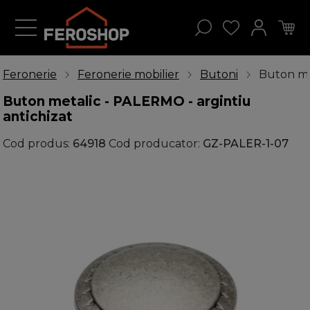
Feronerie
Feronerie mobilier
Butoni
Buton me
Buton metalic - PALERMO - argintiu
antichizat
Cod produs:
64918
Cod producator:
GZ-PALER-1-07