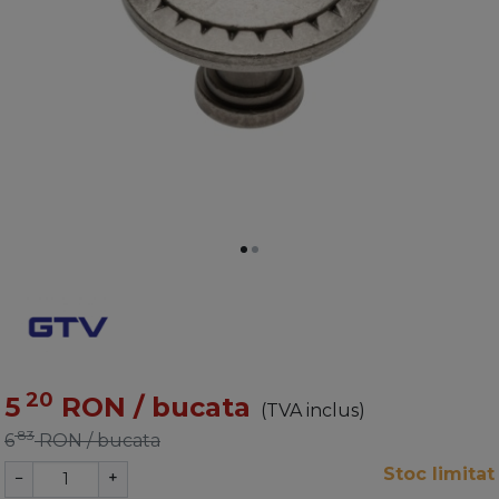
20
5
RON
/ bucata
(TVA inclus)
83
6
RON
/ bucata
Stoc limitat
−
+