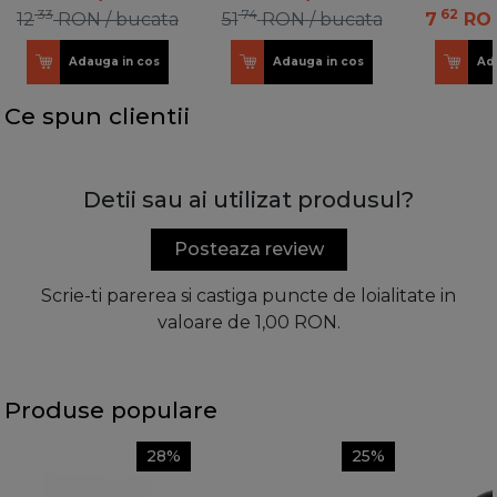
33
74
62
12
RON
/ bucata
51
RON
/ bucata
7
RO
Adauga in cos
Adauga in cos
Ad
Ce spun clientii
Detii sau ai utilizat produsul?
Posteaza review
Scrie-ti parerea si castiga puncte de loialitate in
valoare de 1,00 RON.
Produse populare
28%
25%