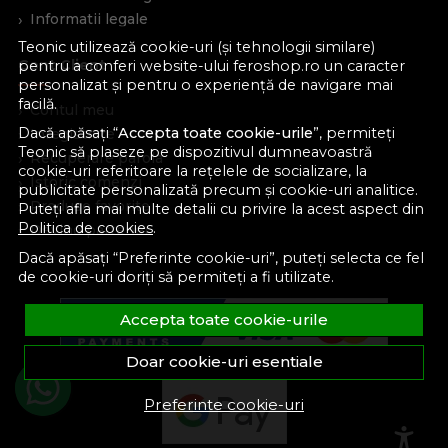
Informatii legale
Teonic utilizează cookie-uri (și tehnologii similare)
Cont Client
pentru a conferi website-ului feroshop.ro un caracter
personalizat și pentru o experiență de navigare mai
facilă.
Contul meu
Dacă apăsați “
Accepta toate cookie-urile
”, permiteți
Inregistrare
Teonic să plaseze pe dispozitivul dumneavoastră
Recuperare parola
cookie-uri referitoare la rețelele de socializare, la
Istoric comenzi
publicitate personalizată precum și cookie-uri analitice.
Produse favorite
Puteți afla mai multe detalii cu privire la acest aspect din
Politica de cookies
.
Devino partener
Dacă apăsați “Preferinte cookie-uri”, puteți selecta ce fel
de cookie-uri doriți să permiteți a fi utilizate.
Accepta toate cookie-urile
Doar cookie-uri esentiale
Preferinte cookie-uri