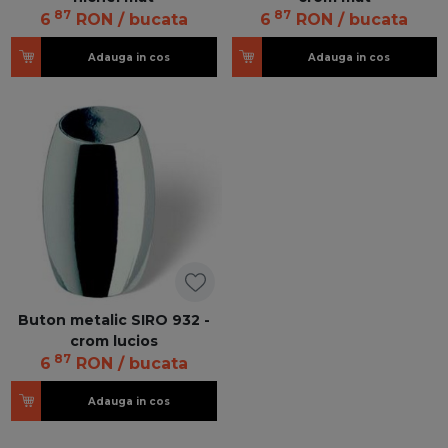
87
87
6
RON
/ bucata
6
RON
/ bucata
Adauga in cos
Adauga in cos
Buton metalic SIRO 932 -
crom lucios
87
6
RON
/ bucata
Adauga in cos