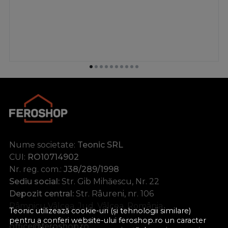
Nume societate:
Teonic SRL
CUI:
RO10714902
Nr. reg. com.:
J38/289/1998
Sediu social:
Str. Gib Mihăescu, Nr. 22
Depozit central:
Str. Râureni, nr. 106
Râmnicu Vâlcea, Jud. Vâlcea, România
Teonic utilizează cookie-uri (și tehnologii similare)
pentru a conferi website-ului feroshop.ro un caracter
office@feroshop.ro