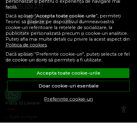
personalizat și pentru o experiență de navigare mai
+40 311 100 277
facilă.
Dacă apăsați “
Accepta toate cookie-urile
”, permiteți
Teonic să plaseze pe dispozitivul dumneavoastră
cookie-uri referitoare la rețelele de socializare, la
Informatii Utile
publicitate personalizată precum și cookie-uri analitice.
Puteți afla mai multe detalii cu privire la acest aspect din
Formular retur
Politica de cookies
.
Despre noi
Dacă apăsați “Preferinte cookie-uri”, puteți selecta ce fel
Termeni si conditii
de cookie-uri doriți să permiteți a fi utilizate.
Confidentialitate
Accepta toate cookie-urile
Marturiile clientilor
Politica de Cookies
Doar cookie-uri esentiale
Blog
Preferinte cookie-uri
Plata Si Livrare
Cum cumpar
Metode de plata
Livrare