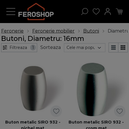
Feronerie
Feronerie mobilier
Butoni
Diametr
Butoni, Diametru: 16mm
Sorteaza
Filtreaza
1
Buton metalic SIRO 932 -
Buton metalic SIRO 932 -
nichel mat
crom mat