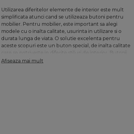
Utilizarea diferitelor elemente de interior este mult
simplificata atunci cand se utilizeaza butoni pentru
mobilier. Pentru mobilier, este important sa alegi
modele cu o inalta calitate, usurinta in utilizare si o
durata lunga de viata. O solutie excelenta pentru
aceste scopuri este un buton special, de inalta calitate
care se potriveste in diferite stiluri de interior. Butonii
pentru mobilier sunt cele mai simple versiuni ale
Afiseaza mai mult
manerelor. Acestia se disting prin usurinta instalarii si
aplicarii directe. Montarea pe usa sau sertar sau pe
structuri de tip intern, instalarea este considerata un
proces simplu. Cel mai adesea achizitionarea acestor
dispozitive se cumpara in pereche. Pentru montare, se
face o gaura in foaia usii, prin care butonul este
fixat
cu un surub cu cap special. Datorita acestui
dispozitiv manipularea se face usor, chiar pe usile care
nu au o grosime standard. Butonul este montat doar
pe o parte a usii sau sertarului si, pentru fixarea sa