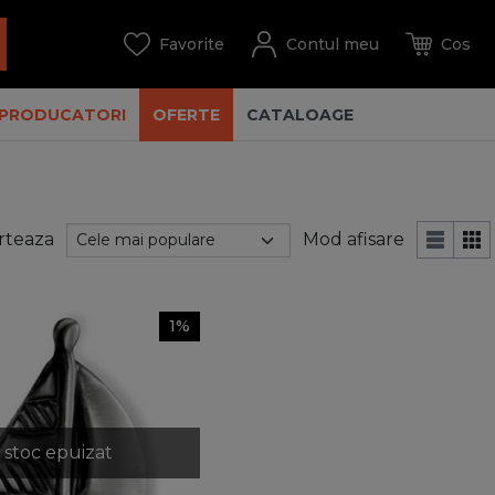
PRODUCATORI
OFERTE
CATALOAGE
rteaza
Mod afisare
1%
stoc epuizat