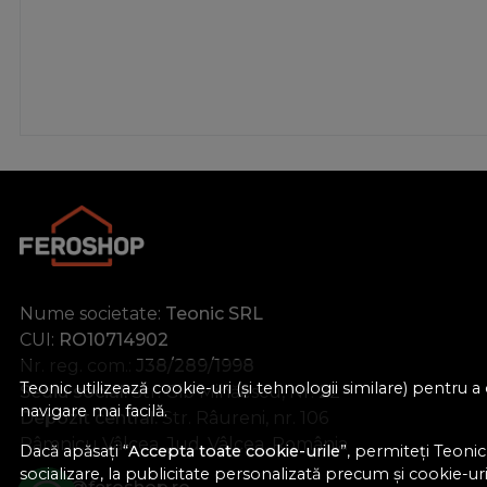
mar
negru
negru - lucios
negru mat
nichel mat
Nichel Periat
nichel satinat
par
portelan
Nume societate:
Teonic SRL
CUI:
RO10714902
Nr. reg. com.:
J38/289/1998
Teonic utilizează cookie-uri (și tehnologii similare) pentru
Sediu social:
Str. Gib Mihăescu, Nr. 22
navigare mai facilă.
Depozit central:
Str. Râureni, nr. 106
Râmnicu Vâlcea, Jud. Vâlcea, România
Dacă apăsați “
Accepta toate cookie-urile
”, permiteți Teonic
socializare, la publicitate personalizată precum și cookie-uri 