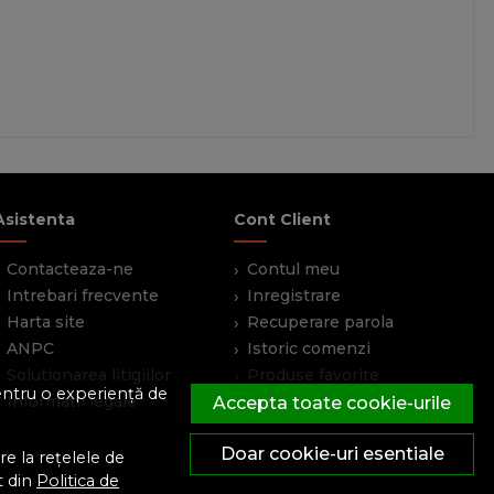
Asistenta
Cont Client
Contacteaza-ne
Contul meu
Intrebari frecvente
Inregistrare
Harta site
Recuperare parola
ANPC
Istoric comenzi
Solutionarea litigiilor
Produse favorite
pentru o experiență de
Informatii legale
Devino partener
Accepta toate cookie-urile
Doar cookie-uri esentiale
e la rețelele de
t din
Politica de