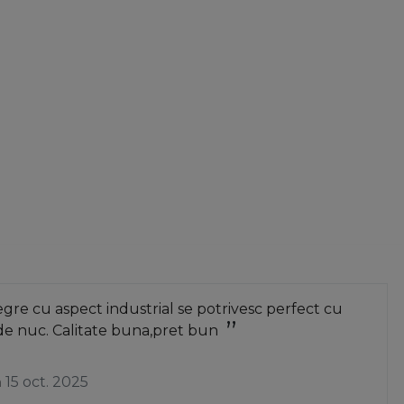
re cu aspect industrial se potrivesc perfect cu
de nuc. Calitate buna,pret bun
a
15 oct. 2025