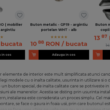
O ( mobilier
Buton metalic - GP19 - argintiu
Buton m
 argintiu
portelan WHT - alb
copii
87
13
88
 bucata
10
RON
/ bucata
14
 in cos
Adauga in cos
lor elemente de interior este mult simplificata atunci can
legi modele cu o inalta calitate, usurinta in utilizare si 
un buton special, de inalta calitate care se potriveste in 
iuni ale manerelor. Acestia se disting prin usurinta instal
tern, instalarea este considerata un proces simplu. Cel ma
tare, se face o gaura in foaia usii, prin care butonul est
rea se face usor, chiar pe usile care nu au o grosime st