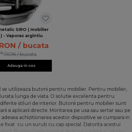
etalic SIRO ( mobilier
 ) - Vaporas argintiu
RON
/ bucata
15
RON
/ bucata
Adauga in cos
d se utilizeaza butoni pentru mobilier. Pentru mobilier,
o durata lunga de viata. O solutie excelenta pentru
diferite stiluri de interior. Butonii pentru mobilier sunt
arii si aplicarii directe. Montarea pe usa sau sertar sau pe
i adesea achizitionarea acestor dispozitive se cumpara in
e fixat
cu un surub cu cap special. Datorita acestui
andard. Butonul este montat doar pe o parte a usii sau