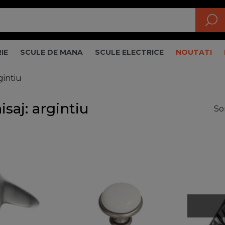
IE
SCULE DE MANA
SCULE ELECTRICE
NOUTATI
rgintiu
isaj: argintiu
So