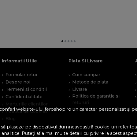
Informatii Utile
Plata Si Livrare
Formular retur
Cum cumpar
Despre noi
Metode de plata
Termeni si conditii
Livrare
Politica de garantie si
Confidentialitate
retururi
Marturiile clientilor
 a conferi website-ului feroshop.ro un caracter personalizat și 
Program de loialitate
Politica de Cookies
Blog
 să plaseze pe dispozitivul dumneavoastră cookie-uri referitoar
analitice. Puteți afla mai multe detalii cu privire la acest aspec