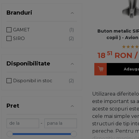
Branduri
GAMET
Buton metalic SIR
copii ) - Avion
SIRO
51
18
RON
/
Disponibilitate
Adauga
Disponibil in stoc
Utilizarea diferite
este important sa a
Pret
aceste scopuri este 
cele mai simple vers
-
structuri de tip in
pereche. Pentru mon
dispozitiv manipula