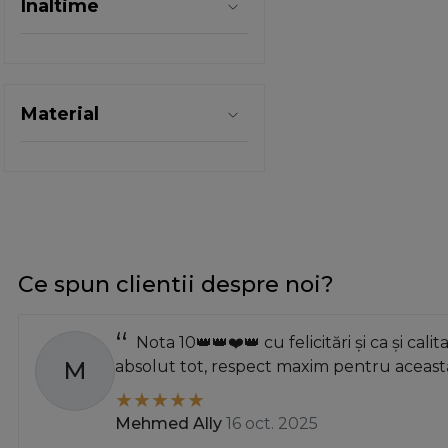
Inaltime
argint metalic
argintiu
auriu
bronz antic
Material
cires
coroana aurie
crapat
crem
crom lucios
crom mat
Ce spun clientii despre noi?
crom satinat
cromat
Nota 10👑👑❤️👑 cu felicitări și ca și calit
fag
M
absolut tot, respect maxim pentru această
insertie portelan
insertie portelan bej
Mehmed Ally
16 oct. 2025
mahon