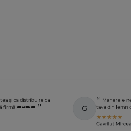
atea și ca distribuire ca
Manerele neg
G
 firmă 👑👑👑👑
tava din lemn 
Gavrilut Mirce